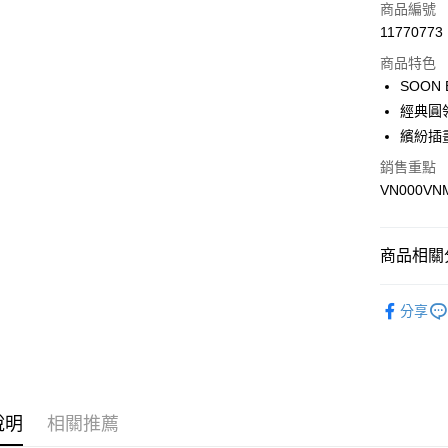
信用卡一
商品編號
11770773
超商取貨
商品特色
LINE Pay
SOON
經典圓
Apple Pay
繽紛插
悠遊付
銷售重點
VN000VN
Google Pa
大哥付你
相關說明
商品相關分
【大哥付
AFTEE先
1.本服務
全商品專
2.付款方
相關說明
分享
流程，驗
人氣商品
【關於「A
ATM付款
完成交易
AFTEE
男性
男
3.實際核
便利好安
4.訂單成
１．簡單
女性
女
消。如遇
２．便利
運送方式
無法說明
３．安心
說明
相關推薦
男生服飾
【繳款方
全家取貨