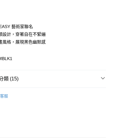
次付款
付款
 EASY 藝術家聯名
領設計，穿著自在不緊繃
畫風格，展現黑色幽默感
MBLK1
y
分期
類 (15)
你分期使用說明】
享後付
由台灣大哥大提供，台灣大哥大用戶可立即使用無須另外申請。
區
式選擇「大哥付你分期」，訂單成立後會自動跳轉到大哥付的交易
客服
證手機門號後，選擇欲分期的期數、繳款截止日，確認付款後即
推薦
FTEE先享後付」】
。
先享後付是「在收到商品之後才付款」的支付方式。 讓您購物簡單
性上衣
准額度、可分期數及費用金額請依後續交易確認頁面所載為準。
心！
立30分鐘內，如未前往確認交易或遇審核未通過，訂單將自動取
：不需註冊會員、不需綁卡、不需儲值。
性上衣
「轉專審核」未通過狀況，表示未達大哥付你分期系統評分，恕
：只要手機號碼，簡訊認證，即可結帳。
評估內容。
：先確認商品／服務後，再付款。
配件
當季新品服飾配件
式說明】
付款