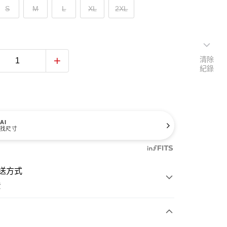
S
M
L
XL
2XL
清除
紀錄
AI
找尺寸
送方式
費