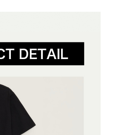
項不併入電信帳單，「大哥付你分期」於每月結算日後寄送繳費提
EE先享後付」結帳流程】
配件
T恤
方式選擇「AFTEE先享後付」後，將跳轉至「AFTEE先享後
訊連結打開帳單後，可選擇「超商條碼／台灣大直營門市／銀行轉
配件
頁面，進行簡訊認證並確認金額後，即可完成結帳。
當季新品服飾配件
付／iPASS MONEY」等通路繳費。
家取貨
成立數日內，您將收到繳費通知簡訊。
配件
T恤
費通知簡訊後14天內，點擊此簡訊中的連結，可透過四大超商
項】
網路銀行／等多元方式進行付款，方視為交易完成。
🤘🏻
係由「台灣大哥大股份有限公司」（以下簡稱本公司）所提供，讓
：結帳手續完成當下不需立刻繳費，但若您需要取消訂單，請聯
貨付款
易時，得透過本服務購買商品或服務，並由商店將買賣／分期付
的店家。未經商家同意取消之訂單仍視為有效，需透過AFTEE
金債權讓與本公司後，依約使用本公司帳單繳交帳款。
繳納相關費用。
意付款使用「大哥付你分期」之契約關係目的，商店將以您的個人
否成功請以「AFTEE先享後付 」之結帳頁面顯示為準，若有關於
動
拒絕沉悶 ‧ 亮點服飾
涼夏出行 ‧ 短TEE大賞
含姓名、電話或地址）提供予台灣大哥大進項蒐集、處理及利
功／繳費後需取消欲退款等相關疑問，請聯繫「AFTEE先享後
爾富取貨
公司與您本人進行分期帳單所需資料之確認、核對及更正。
援中心」
https://netprotections.freshdesk.com/support/home
動
Outlet Sale💥最低5折起
戶服務條款，請詳閱以下連結：
https://oppay.tw/userRule
動
項】
APP下單🍦贈全家霜淇淋
付款
恩沛科技股份有限公司提供之「AFTEE先享後付」服務完成之
夏日穿搭 ‧ 酷帥上街
依本服務之必要範圍內提供個人資料，並將交易相關給付款項請
讓予恩沛科技股份有限公司。
llection 藝術家
SOON EASY x Artist Collection
個人資料處理事宜，請瀏覽以下網址：
1取貨
ee.tw/terms/#terms3
年的使用者請事先徵得法定代理人或監護人之同意方可使用
E先享後付」，若未經同意申辦者引起之損失，本公司不負相關責
AFTEE先享後付」時，將依據個別帳號之用戶狀況，依本公司
核予不同之上限額度；若仍有額度不足之情形，本公司將視審查
用戶進行身份認證。