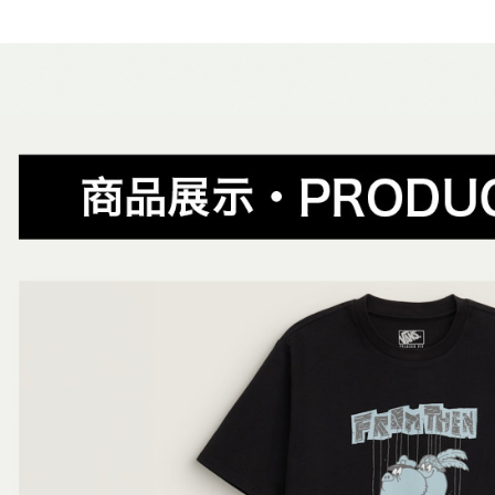
1.分期款
【「AFT
男生服飾
醒簡訊。
免運費
１．於結帳
2.透過簡
女生服飾
付」結帳
帳／街口支
付款後全
２．訂單
女生服飾
３．收到繳
免運費
【注意事
／ATM／
✨週週上新品
1.本服務
※ 請注意
萊爾富取
用戶於交
絡購買商品
春夏新品
款買賣價
先享後付
免運費
2.基於同
※ 交易是
😎精選活
資料（包
是否繳費成
付款後萊
用，由本
付客戶支
😎精選活
免運費
3.完整用
😎精選活
【注意事
7-11取貨
１．透過由
主題風格
交易，需
免運費
求債權轉
Artist Co
２．關於
付款後7-1
https://aft
免運費
３．未成
「AFTE
宅配
任。
４．使用「
免運費
即時審查
結果請求