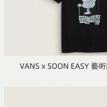
５．嚴禁
形，恩沛
動。