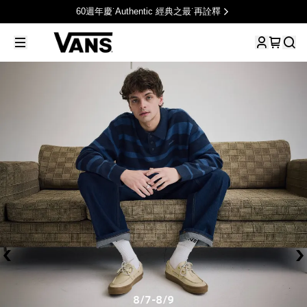
60週年慶˙Authentic 經典之最˙再詮釋