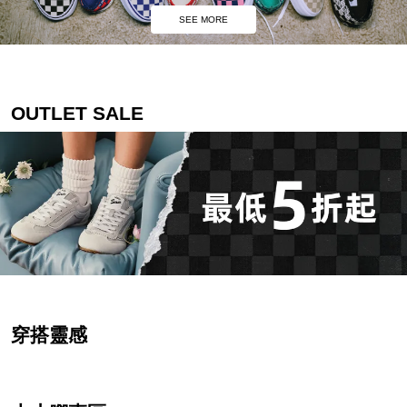
SEE MORE
OUTLET SALE
穿搭靈感