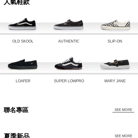
人氣鞋款
OLD SKOOL
AUTHENTIC
SLIP-ON
LOAFER
SUPER LOWPRO
MARY JANE
聯名專區
SEE MORE
夏季新品
SEE MORE