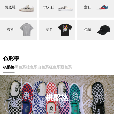
薄底鞋
懶人鞋
童鞋
襯衫
短T
包帽
色彩學
棋盤格
黑色系
棕色系
白色系
紅色系
藍色系
棋盤格