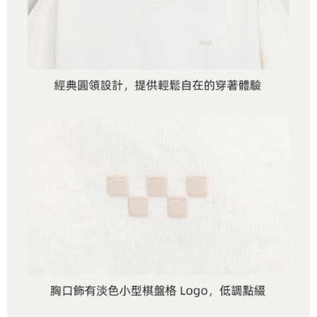
是否繳費成功／繳費後需取消欲退款等相關疑問，請聯繫「AFTEE先享後付
免運費
由本公司與您本人進行分期帳單所需資料之確認、核對及更正。
客戶支援中心」
https://netprotections.freshdesk.com/support/home
3.完整用戶服務條款，請詳閱以下連結：
https://oppay.tw/userRule
7-11取貨付款
【注意事項】
１．透過由恩沛科技股份有限公司提供之「AFTEE先享後付」服務完成之交
免運費
易，需依本服務之必要範圍內提供個人資料，並將交易相關給付款項請求債
權轉讓予恩沛科技股份有限公司。
付款後7-11取貨
２．關於個人資料處理事宜，請瀏覽以下網址：
免運費
https://aftee.tw/terms/#terms3
３．未成年的使用者請事先徵得法定代理人或監護人之同意方可使用
宅配
「AFTEE先享後付」，若未經同意申辦者引起之損失，本公司不負相關責
任。
免運費
４．使用「AFTEE先享後付」時，將依據個別帳號之用戶狀況，依本公司即
時審查核予不同之上限額度；若仍有額度不足之情形，本公司將視審查結果
請求用戶進行身份認證。
５．嚴禁一人註冊多個帳號或使用他人資訊註冊。若發現惡意使用之情形，
恩沛科技股份有限公司將有權停止該用戶之使用額度並採取法律行動。