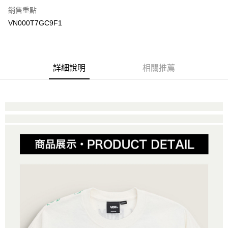
銷售重點
大哥付你分期
VN000T7GC9F1
相關說明
【大哥付你分期使用說明】
AFTEE先享後付
1.本服務由台灣大哥大提供，台灣大哥大用戶可立即使用無須另外申請。
2.付款方式選擇「大哥付你分期」，訂單成立後會自動跳轉到大哥付的交易
相關說明
詳細說明
相關推薦
流程，驗證手機門號後，選擇欲分期的期數、繳款截止日，確認付款後即完
【關於「AFTEE先享後付」】
成交易。
ATM付款
AFTEE先享後付是「在收到商品之後才付款」的支付方式。 讓您購物簡單
3.實際核准額度、可分期數及費用金額請依後續交易確認頁面所載為準。
便利好安心！
4.訂單成立30分鐘內，如未前往確認交易或遇審核未通過，訂單將自動取
１．簡單：不需註冊會員、不需綁卡、不需儲值。
運送方式
消。如遇「轉專審核」未通過狀況，表示未達大哥付你分期系統評分，恕無
２．便利：只要手機號碼，簡訊認證，即可結帳。
法說明評估內容。
３．安心：先確認商品／服務後，再付款。
全家取貨付款
【繳款方式說明】
1.分期款項不併入電信帳單，「大哥付你分期」於每月結算日後寄送繳費提
免運費
【「AFTEE先享後付」結帳流程】
醒簡訊。
１．於結帳方式選擇「AFTEE先享後付」後，將跳轉至「AFTEE先享後付」
2.透過簡訊連結打開帳單後，可選擇「超商條碼／台灣大直營門市／銀行轉
付款後全家取貨
結帳頁面，進行簡訊認證並確認金額後，即可完成結帳。
帳／街口支付／iPASS MONEY」等通路繳費。
２．訂單成立數日內，您將收到繳費通知簡訊。
免運費
３．收到繳費通知簡訊後14天內，點擊此簡訊中的連結，可透過四大超商／
【注意事項】
ATM／網路銀行／等多元方式進行付款，方視為交易完成。
萊爾富取貨付款
1.本服務係由「台灣大哥大股份有限公司」（以下簡稱本公司）所提供，讓
※ 請注意：結帳手續完成當下不需立刻繳費，但若您需要取消訂單，請聯絡
用戶於交易時，得透過本服務購買商品或服務，並由商店將買賣／分期付款
免運費
購買商品的店家。未經商家同意取消之訂單仍視為有效，需透過AFTEE先享
買賣價金債權讓與本公司後，依約使用本公司帳單繳交帳款。
後付繳納相關費用。
2.基於同意付款使用「大哥付你分期」之契約關係目的，商店將以您的個人
付款後萊爾富取貨
※ 交易是否成功請以「AFTEE先享後付 」之結帳頁面顯示為準，若有關於
資料（包含姓名、電話或地址）提供予台灣大哥大進項蒐集、處理及利用，