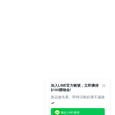
加入LINE官方帳號，立即獲得
$100購物金!
新品搶先看、即時活動好康不漏接
🛹
連結 LINE 帳號