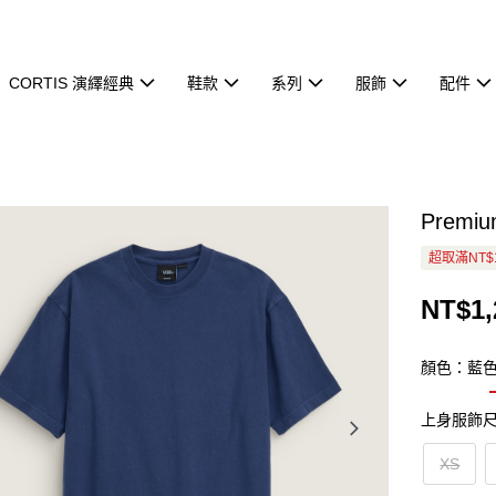
CORTIS 演繹經典
鞋款
系列
服飾
配件
Premi
超取滿NT$
NT$1,
顏色：藍
上身服飾
XS