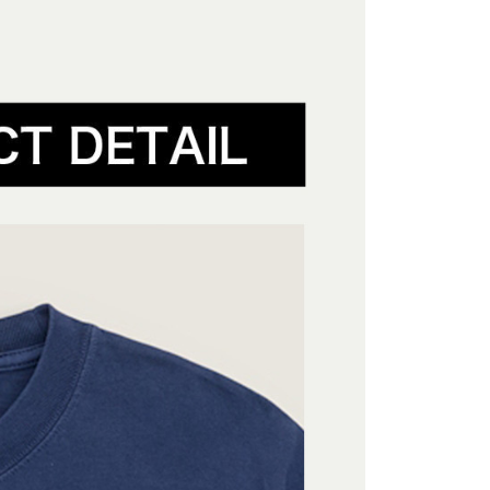
付／iPASS MONEY」等通路繳費。
家取貨
成立數日內，您將收到繳費通知簡訊。
🤘🏻
費通知簡訊後14天內，點擊此簡訊中的連結，可透過四大超商
0，滿NT$1,500(含以上)免運費
項】
網路銀行／等多元方式進行付款，方視為交易完成。
#極簡街頭風
係由「台灣大哥大股份有限公司」（以下簡稱本公司）所提供，讓
：結帳手續完成當下不需立刻繳費，但若您需要取消訂單，請聯
貨付款
易時，得透過本服務購買商品或服務，並由商店將買賣／分期付
的店家。未經商家同意取消之訂單仍視為有效，需透過AFTEE
金債權讓與本公司後，依約使用本公司帳單繳交帳款。
繳納相關費用。
0，滿NT$1,500(含以上)免運費
意付款使用「大哥付你分期」之契約關係目的，商店將以您的個人
否成功請以「AFTEE先享後付 」之結帳頁面顯示為準，若有關於
動
拒絕沉悶 ‧ 亮點服飾
涼夏出行 ‧ 短TEE大賞
含姓名、電話或地址）提供予台灣大哥大進項蒐集、處理及利
功／繳費後需取消欲退款等相關疑問，請聯繫「AFTEE先享後
爾富取貨
公司與您本人進行分期帳單所需資料之確認、核對及更正。
援中心」
https://netprotections.freshdesk.com/support/home
#低調俐落風
0，滿NT$1,500(含以上)免運費
戶服務條款，請詳閱以下連結：
https://oppay.tw/userRule
項】
夏日穿搭 ‧ 酷帥上街
付款
恩沛科技股份有限公司提供之「AFTEE先享後付」服務完成之
動
潮夏漫遊☀️滿額折$300
依本服務之必要範圍內提供個人資料，並將交易相關給付款項請
0，滿NT$1,500(含以上)免運費
讓予恩沛科技股份有限公司。
個人資料處理事宜，請瀏覽以下網址：
1取貨
ee.tw/terms/#terms3
0，滿NT$1,500(含以上)免運費
年的使用者請事先徵得法定代理人或監護人之同意方可使用
E先享後付」，若未經同意申辦者引起之損失，本公司不負相關責
AFTEE先享後付」時，將依據個別帳號之用戶狀況，依本公司
0，滿NT$1,500(含以上)免運費
核予不同之上限額度；若仍有額度不足之情形，本公司將視審查
用戶進行身份認證。
一人註冊多個帳號或使用他人資訊註冊。若發現惡意使用之情
科技股份有限公司將有權停止該用戶之使用額度並採取法律行