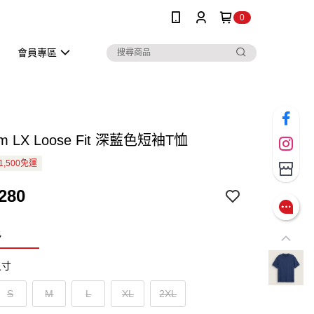
0
會員專區
um LX Loose Fit 深藍色短袖T恤
1,500免運
280
色
尺寸
S
M
L
XL
2XL