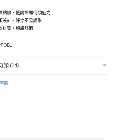
標點綴，低調彰顯街頭魅力
領設計，好穿不易變形
軟材質，親膚舒適
PFOB1
y
分期
類 (14)
你分期使用說明】
享後付
由台灣大哥大提供，台灣大哥大用戶可立即使用無須另外申請。
區
式選擇「大哥付你分期」，訂單成立後會自動跳轉到大哥付的交易
客服
證手機門號後，選擇欲分期的期數、繳款截止日，確認付款後即
性上衣
FTEE先享後付」】
。
先享後付是「在收到商品之後才付款」的支付方式。 讓您購物簡單
性上衣
准額度、可分期數及費用金額請依後續交易確認頁面所載為準。
心！
立30分鐘內，如未前往確認交易或遇審核未通過，訂單將自動取
：不需註冊會員、不需綁卡、不需儲值。
配件
當季新品服飾配件
「轉專審核」未通過狀況，表示未達大哥付你分期系統評分，恕
：只要手機號碼，簡訊認證，即可結帳。
評估內容。
：先確認商品／服務後，再付款。
配件
T恤
式說明】
付款
項不併入電信帳單，「大哥付你分期」於每月結算日後寄送繳費提
EE先享後付」結帳流程】
配件
當季新品服飾配件
0，滿NT$1,500(含以上)免運費
方式選擇「AFTEE先享後付」後，將跳轉至「AFTEE先享後
訊連結打開帳單後，可選擇「超商條碼／台灣大直營門市／銀行轉
配件
頁面，進行簡訊認證並確認金額後，即可完成結帳。
T恤