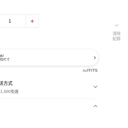
清除
紀錄
AI
找尺寸
送方式
1,500免運
次付款
付款