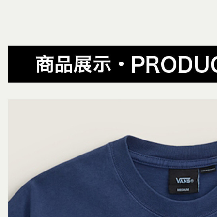
帳／街口支
付款後全
２．訂單
✨週週上新品
３．收到繳
每筆NT$8
【注意事
／ATM／
主題風格
1.本服務
※ 請注意
萊爾富取
用戶於交
絡購買商品
春夏新品
款買賣價
先享後付
每筆NT$8
2.基於同
※ 交易是
😎精選活
資料（包
是否繳費成
付款後萊
用，由本
付客戶支
主題風格
每筆NT$8
3.完整用
主題風格
【注意事
7-11取貨
１．透過由
😎精選活
交易，需
每筆NT$8
求債權轉
２．關於
付款後7-1
https://aft
每筆NT$8
３．未成
「AFTE
宅配
任。
４．使用「
每筆NT$8
即時審查
結果請求
５．嚴禁
形，恩沛
動。