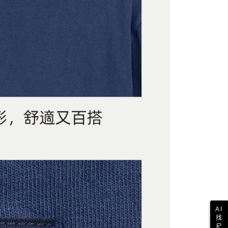
AI
找
尺