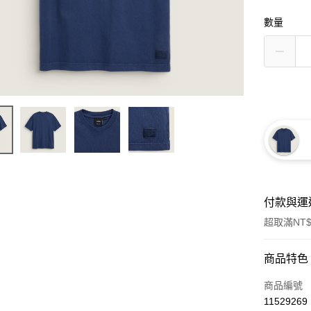
數量
付款與運
超取滿NT$
付款方式
商品特色
信用卡一
商品編號
11529269
超商取貨