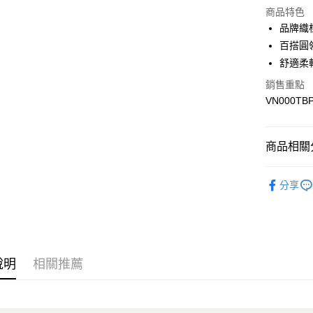
商品特色
LINE Pay
品牌織
百搭圓
Apple Pay
舒適柔
悠遊付
銷售重點
VN000TB
Google Pa
大哥付你
相關說明
商品相關分
【大哥付
AFTEE先
1.本服務
全商品專
2.付款方
相關說明
分享
流程，驗
男性
男
【關於「A
ATM付款
完成交易
AFTEE
女性
女
3.實際核
便利好安
4.訂單成
１．簡單
男生服飾
消。如遇
２．便利
運送方式
無法說明
３．安心
說明
相關推薦
男生服飾
【繳款方
全家取貨
1.分期款
【「AFT
女生服飾
醒簡訊。
每筆NT$8
１．於結帳
2.透過簡
女生服飾
付」結帳