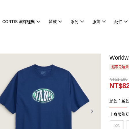
CORTIS 演繹經典
鞋款
系列
服飾
配件
World
超取免運費
NT$1,180
NT$8
顏色：藍
上身服飾
XS