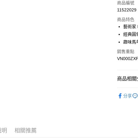
信用卡一
商品編號
11522029
超商取貨
商品特色
LINE Pay
藝術家 
經典圓
Apple Pay
趣味馬
悠遊付
銷售重點
VN000ZX
Google Pa
大哥付你
相關說明
商品相關分
【大哥付
AFTEE先
1.本服務
全商品專
2.付款方
相關說明
分享
流程，驗
男性
男
【關於「A
ATM付款
完成交易
AFTEE
女性
女
3.實際核
便利好安
4.訂單成
１．簡單
男生服飾
消。如遇
２．便利
運送方式
無法說明
３．安心
說明
相關推薦
男生服飾
【繳款方
全家取貨