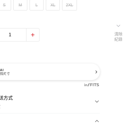
S
M
L
XL
2XL
清除
紀錄
AI
找尺寸
送方式
費