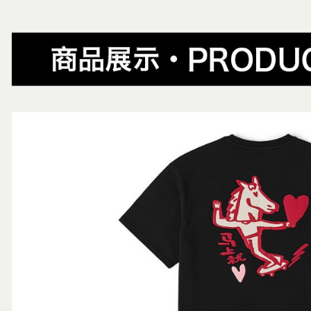
５．嚴禁
形，恩沛
動。