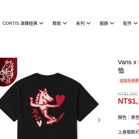
CORTIS 演繹經典
鞋款
系列
服飾
配件
Vans
恤
超取免運費
NT$1,580
NT$1,
顏色：黑
上身服飾