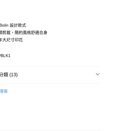
次付款
付款
Bolin 設計款式
領剪裁，簡約風格舒適合身
年大尺寸印花
PBLK1
y
分期
類 (13)
你分期使用說明】
享後付
由台灣大哥大提供，台灣大哥大用戶可立即使用無須另外申請。
區
式選擇「大哥付你分期」，訂單成立後會自動跳轉到大哥付的交易
客服
證手機門號後，選擇欲分期的期數、繳款截止日，確認付款後即
性上衣
FTEE先享後付」】
。
先享後付是「在收到商品之後才付款」的支付方式。 讓您購物簡單
性上衣
准額度、可分期數及費用金額請依後續交易確認頁面所載為準。
心！
立30分鐘內，如未前往確認交易或遇審核未通過，訂單將自動取
：不需註冊會員、不需綁卡、不需儲值。
配件
當季新品服飾配件
「轉專審核」未通過狀況，表示未達大哥付你分期系統評分，恕
：只要手機號碼，簡訊認證，即可結帳。
評估內容。
：先確認商品／服務後，再付款。
配件
T恤
式說明】
付款