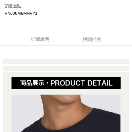
銷售重點
大哥付你分期
VN000M6MNVY1
相關說明
【大哥付你分期使用說明】
AFTEE先享後付
1.本服務由台灣大哥大提供，台灣大哥大用戶可立即使用無須另外申請。
2.付款方式選擇「大哥付你分期」，訂單成立後會自動跳轉到大哥付的交易
相關說明
詳細說明
相關推薦
流程，驗證手機門號後，選擇欲分期的期數、繳款截止日，確認付款後即完
【關於「AFTEE先享後付」】
成交易。
ATM付款
AFTEE先享後付是「在收到商品之後才付款」的支付方式。 讓您購物簡單
3.實際核准額度、可分期數及費用金額請依後續交易確認頁面所載為準。
便利好安心！
4.訂單成立30分鐘內，如未前往確認交易或遇審核未通過，訂單將自動取
１．簡單：不需註冊會員、不需綁卡、不需儲值。
運送方式
消。如遇「轉專審核」未通過狀況，表示未達大哥付你分期系統評分，恕無
２．便利：只要手機號碼，簡訊認證，即可結帳。
法說明評估內容。
３．安心：先確認商品／服務後，再付款。
全家取貨付款
【繳款方式說明】
1.分期款項不併入電信帳單，「大哥付你分期」於每月結算日後寄送繳費提
免運費
【「AFTEE先享後付」結帳流程】
醒簡訊。
１．於結帳方式選擇「AFTEE先享後付」後，將跳轉至「AFTEE先享後付」
2.透過簡訊連結打開帳單後，可選擇「超商條碼／台灣大直營門市／銀行轉
付款後全家取貨
結帳頁面，進行簡訊認證並確認金額後，即可完成結帳。
帳／街口支付／iPASS MONEY」等通路繳費。
２．訂單成立數日內，您將收到繳費通知簡訊。
免運費
３．收到繳費通知簡訊後14天內，點擊此簡訊中的連結，可透過四大超商／
【注意事項】
ATM／網路銀行／等多元方式進行付款，方視為交易完成。
萊爾富取貨付款
1.本服務係由「台灣大哥大股份有限公司」（以下簡稱本公司）所提供，讓
※ 請注意：結帳手續完成當下不需立刻繳費，但若您需要取消訂單，請聯絡
用戶於交易時，得透過本服務購買商品或服務，並由商店將買賣／分期付款
免運費
購買商品的店家。未經商家同意取消之訂單仍視為有效，需透過AFTEE先享
買賣價金債權讓與本公司後，依約使用本公司帳單繳交帳款。
後付繳納相關費用。
2.基於同意付款使用「大哥付你分期」之契約關係目的，商店將以您的個人
付款後萊爾富取貨
※ 交易是否成功請以「AFTEE先享後付 」之結帳頁面顯示為準，若有關於
資料（包含姓名、電話或地址）提供予台灣大哥大進項蒐集、處理及利用，