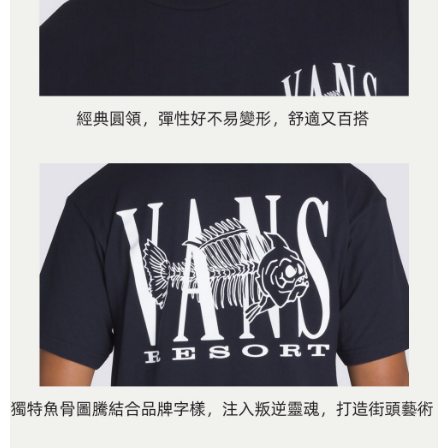
是否繳費成功／繳費後需取消欲退款等相關疑問，請聯繫「AFTEE先享後付
免運費
由本公司與您本人進行分期帳單所需資料之確認、核對及更正。
客戶支援中心」
https://netprotections.freshdesk.com/support/home
3.完整用戶服務條款，請詳閱以下連結：
https://oppay.tw/userRule
7-11取貨付款
【注意事項】
１．透過由恩沛科技股份有限公司提供之「AFTEE先享後付」服務完成之交
免運費
易，需依本服務之必要範圍內提供個人資料，並將交易相關給付款項請求債
權轉讓予恩沛科技股份有限公司。
付款後7-11取貨
２．關於個人資料處理事宜，請瀏覽以下網址：
免運費
https://aftee.tw/terms/#terms3
３．未成年的使用者請事先徵得法定代理人或監護人之同意方可使用
宅配
「AFTEE先享後付」，若未經同意申辦者引起之損失，本公司不負相關責
任。
免運費
４．使用「AFTEE先享後付」時，將依據個別帳號之用戶狀況，依本公司即
時審查核予不同之上限額度；若仍有額度不足之情形，本公司將視審查結果
請求用戶進行身份認證。
５．嚴禁一人註冊多個帳號或使用他人資訊註冊。若發現惡意使用之情形，
恩沛科技股份有限公司將有權停止該用戶之使用額度並採取法律行動。