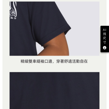
AI
找
尺
寸