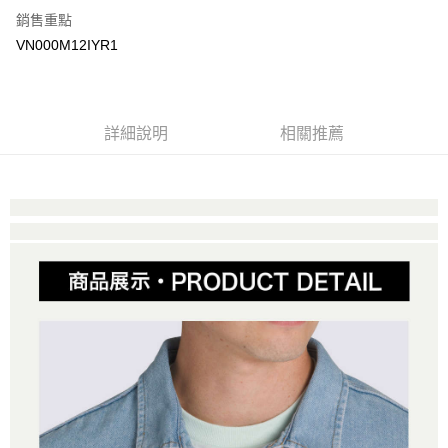
銷售重點
大哥付你分期
VN000M12IYR1
相關說明
【大哥付你分期使用說明】
AFTEE先享後付
1.本服務由台灣大哥大提供，台灣大哥大用戶可立即使用無須另外申請。
2.付款方式選擇「大哥付你分期」，訂單成立後會自動跳轉到大哥付的交易
相關說明
詳細說明
相關推薦
流程，驗證手機門號後，選擇欲分期的期數、繳款截止日，確認付款後即完
【關於「AFTEE先享後付」】
成交易。
ATM付款
AFTEE先享後付是「在收到商品之後才付款」的支付方式。 讓您購物簡單
3.實際核准額度、可分期數及費用金額請依後續交易確認頁面所載為準。
便利好安心！
4.訂單成立30分鐘內，如未前往確認交易或遇審核未通過，訂單將自動取
１．簡單：不需註冊會員、不需綁卡、不需儲值。
運送方式
消。如遇「轉專審核」未通過狀況，表示未達大哥付你分期系統評分，恕無
２．便利：只要手機號碼，簡訊認證，即可結帳。
法說明評估內容。
３．安心：先確認商品／服務後，再付款。
全家取貨付款
【繳款方式說明】
1.分期款項不併入電信帳單，「大哥付你分期」於每月結算日後寄送繳費提
免運費
【「AFTEE先享後付」結帳流程】
醒簡訊。
１．於結帳方式選擇「AFTEE先享後付」後，將跳轉至「AFTEE先享後付」
2.透過簡訊連結打開帳單後，可選擇「超商條碼／台灣大直營門市／銀行轉
付款後全家取貨
結帳頁面，進行簡訊認證並確認金額後，即可完成結帳。
帳／街口支付／iPASS MONEY」等通路繳費。
２．訂單成立數日內，您將收到繳費通知簡訊。
免運費
３．收到繳費通知簡訊後14天內，點擊此簡訊中的連結，可透過四大超商／
【注意事項】
ATM／網路銀行／等多元方式進行付款，方視為交易完成。
萊爾富取貨付款
1.本服務係由「台灣大哥大股份有限公司」（以下簡稱本公司）所提供，讓
※ 請注意：結帳手續完成當下不需立刻繳費，但若您需要取消訂單，請聯絡
用戶於交易時，得透過本服務購買商品或服務，並由商店將買賣／分期付款
免運費
購買商品的店家。未經商家同意取消之訂單仍視為有效，需透過AFTEE先享
買賣價金債權讓與本公司後，依約使用本公司帳單繳交帳款。
後付繳納相關費用。
2.基於同意付款使用「大哥付你分期」之契約關係目的，商店將以您的個人
付款後萊爾富取貨
※ 交易是否成功請以「AFTEE先享後付 」之結帳頁面顯示為準，若有關於
資料（包含姓名、電話或地址）提供予台灣大哥大進項蒐集、處理及利用，