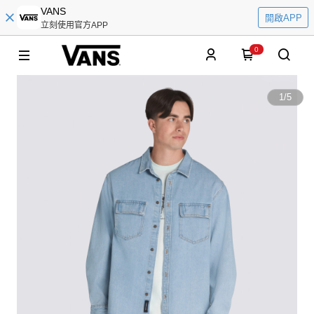
VANS
開啟APP
立刻使用官方APP
0
1
/
5