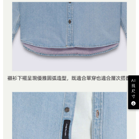
AI
找
尺
寸