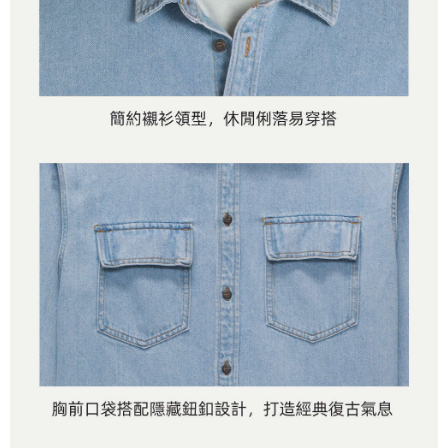
是否繳費成功／繳費後需取消欲退款等相關疑問，請聯繫「AFTEE先享後付
免運費
由本公司與您本人進行分期帳單所需資料之確認、核對及更正。
客戶支援中心」
https://netprotections.freshdesk.com/support/home
3.完整用戶服務條款，請詳閱以下連結：
https://oppay.tw/userRule
7-11取貨付款
【注意事項】
１．透過由恩沛科技股份有限公司提供之「AFTEE先享後付」服務完成之交
免運費
易，需依本服務之必要範圍內提供個人資料，並將交易相關給付款項請求債
權轉讓予恩沛科技股份有限公司。
付款後7-11取貨
２．關於個人資料處理事宜，請瀏覽以下網址：
免運費
https://aftee.tw/terms/#terms3
３．未成年的使用者請事先徵得法定代理人或監護人之同意方可使用
宅配
「AFTEE先享後付」，若未經同意申辦者引起之損失，本公司不負相關責
任。
免運費
４．使用「AFTEE先享後付」時，將依據個別帳號之用戶狀況，依本公司即
時審查核予不同之上限額度；若仍有額度不足之情形，本公司將視審查結果
請求用戶進行身份認證。
５．嚴禁一人註冊多個帳號或使用他人資訊註冊。若發現惡意使用之情形，
恩沛科技股份有限公司將有權停止該用戶之使用額度並採取法律行動。