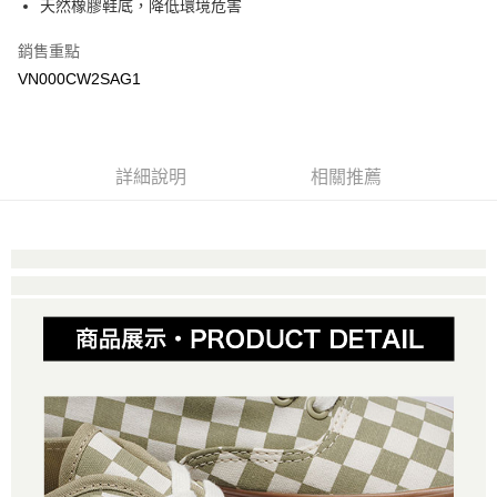
天然橡膠鞋底，降低環境危害
Google Pay
銷售重點
大哥付你分期
VN000CW2SAG1
相關說明
【大哥付你分期使用說明】
AFTEE先享後付
1.本服務由台灣大哥大提供，台灣大哥大用戶可立即使用無須另外申請。
2.付款方式選擇「大哥付你分期」，訂單成立後會自動跳轉到大哥付的交易
相關說明
詳細說明
相關推薦
流程，驗證手機門號後，選擇欲分期的期數、繳款截止日，確認付款後即完
【關於「AFTEE先享後付」】
成交易。
ATM付款
AFTEE先享後付是「在收到商品之後才付款」的支付方式。 讓您購物簡單
3.實際核准額度、可分期數及費用金額請依後續交易確認頁面所載為準。
便利好安心！
4.訂單成立30分鐘內，如未前往確認交易或遇審核未通過，訂單將自動取
１．簡單：不需註冊會員、不需綁卡、不需儲值。
運送方式
消。如遇「轉專審核」未通過狀況，表示未達大哥付你分期系統評分，恕無
２．便利：只要手機號碼，簡訊認證，即可結帳。
法說明評估內容。
３．安心：先確認商品／服務後，再付款。
全家取貨付款
【繳款方式說明】
1.分期款項不併入電信帳單，「大哥付你分期」於每月結算日後寄送繳費提
免運費
【「AFTEE先享後付」結帳流程】
醒簡訊。
１．於結帳方式選擇「AFTEE先享後付」後，將跳轉至「AFTEE先享後付」
2.透過簡訊連結打開帳單後，可選擇「超商條碼／台灣大直營門市／銀行轉
付款後全家取貨
結帳頁面，進行簡訊認證並確認金額後，即可完成結帳。
帳／街口支付／iPASS MONEY」等通路繳費。
２．訂單成立數日內，您將收到繳費通知簡訊。
免運費
３．收到繳費通知簡訊後14天內，點擊此簡訊中的連結，可透過四大超商／
【注意事項】
ATM／網路銀行／等多元方式進行付款，方視為交易完成。
萊爾富取貨付款
1.本服務係由「台灣大哥大股份有限公司」（以下簡稱本公司）所提供，讓
※ 請注意：結帳手續完成當下不需立刻繳費，但若您需要取消訂單，請聯絡
用戶於交易時，得透過本服務購買商品或服務，並由商店將買賣／分期付款
免運費
購買商品的店家。未經商家同意取消之訂單仍視為有效，需透過AFTEE先享
買賣價金債權讓與本公司後，依約使用本公司帳單繳交帳款。
後付繳納相關費用。