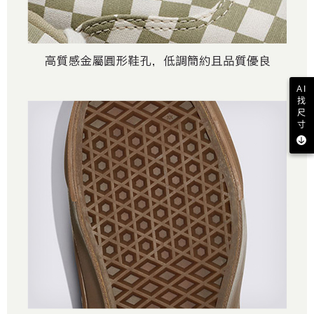
AI
找
尺
寸