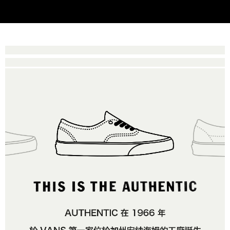
2.基於同意付款使用「大哥付你分期」之契約關係目的，商店將以您的個人
付款後萊爾富取貨
※ 交易是否成功請以「AFTEE先享後付 」之結帳頁面顯示為準，若有關於
資料（包含姓名、電話或地址）提供予台灣大哥大進項蒐集、處理及利用，
是否繳費成功／繳費後需取消欲退款等相關疑問，請聯繫「AFTEE先享後付
每筆NT$80，滿NT$1,500(含以上)免運費
由本公司與您本人進行分期帳單所需資料之確認、核對及更正。
客戶支援中心」
https://netprotections.freshdesk.com/support/home
3.完整用戶服務條款，請詳閱以下連結：
https://oppay.tw/userRule
7-11取貨付款
【注意事項】
１．透過由恩沛科技股份有限公司提供之「AFTEE先享後付」服務完成之交
每筆NT$80，滿NT$1,500(含以上)免運費
易，需依本服務之必要範圍內提供個人資料，並將交易相關給付款項請求債
權轉讓予恩沛科技股份有限公司。
付款後7-11取貨
２．關於個人資料處理事宜，請瀏覽以下網址：
每筆NT$80，滿NT$1,500(含以上)免運費
https://aftee.tw/terms/#terms3
３．未成年的使用者請事先徵得法定代理人或監護人之同意方可使用
宅配
「AFTEE先享後付」，若未經同意申辦者引起之損失，本公司不負相關責
任。
每筆NT$80，滿NT$1,500(含以上)免運費
４．使用「AFTEE先享後付」時，將依據個別帳號之用戶狀況，依本公司即
時審查核予不同之上限額度；若仍有額度不足之情形，本公司將視審查結果
請求用戶進行身份認證。
５．嚴禁一人註冊多個帳號或使用他人資訊註冊。若發現惡意使用之情形，
恩沛科技股份有限公司將有權停止該用戶之使用額度並採取法律行動。