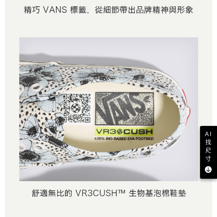
AI
找
尺
寸