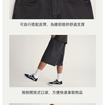
客戶支援中心」
https://netprotections.freshdesk.com/support/home
3.完整用戶服務條款，請詳閱以下連結：
https://oppay.tw/userRule
7-11取貨付款
【注意事項】
１．透過由恩沛科技股份有限公司提供之「AFTEE先享後付」服務完成之交
免運費
易，需依本服務之必要範圍內提供個人資料，並將交易相關給付款項請求債
權轉讓予恩沛科技股份有限公司。
付款後7-11取貨
２．關於個人資料處理事宜，請瀏覽以下網址：
免運費
https://aftee.tw/terms/#terms3
３．未成年的使用者請事先徵得法定代理人或監護人之同意方可使用
宅配
「AFTEE先享後付」，若未經同意申辦者引起之損失，本公司不負相關責
任。
免運費
４．使用「AFTEE先享後付」時，將依據個別帳號之用戶狀況，依本公司即
時審查核予不同之上限額度；若仍有額度不足之情形，本公司將視審查結果
請求用戶進行身份認證。
５．嚴禁一人註冊多個帳號或使用他人資訊註冊。若發現惡意使用之情形，
恩沛科技股份有限公司將有權停止該用戶之使用額度並採取法律行動。