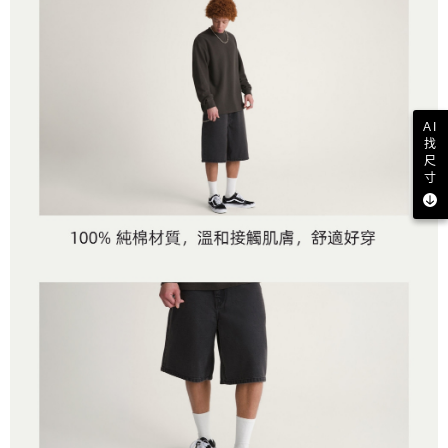
AI
找
尺
寸