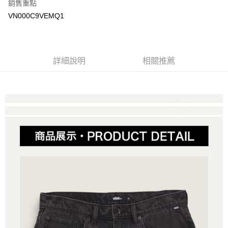
銷售重點
大哥付你分期
VN000C9VEMQ1
相關說明
【大哥付你分期使用說明】
AFTEE先享後付
1.本服務由台灣大哥大提供，台灣大哥大用戶可立即使用無須另外申請。
2.付款方式選擇「大哥付你分期」，訂單成立後會自動跳轉到大哥付的交易
相關說明
詳細說明
相關推薦
流程，驗證手機門號後，選擇欲分期的期數、繳款截止日，確認付款後即完
【關於「AFTEE先享後付」】
成交易。
ATM付款
AFTEE先享後付是「在收到商品之後才付款」的支付方式。 讓您購物簡單
3.實際核准額度、可分期數及費用金額請依後續交易確認頁面所載為準。
便利好安心！
4.訂單成立30分鐘內，如未前往確認交易或遇審核未通過，訂單將自動取
１．簡單：不需註冊會員、不需綁卡、不需儲值。
運送方式
消。如遇「轉專審核」未通過狀況，表示未達大哥付你分期系統評分，恕無
２．便利：只要手機號碼，簡訊認證，即可結帳。
法說明評估內容。
３．安心：先確認商品／服務後，再付款。
全家取貨付款
【繳款方式說明】
1.分期款項不併入電信帳單，「大哥付你分期」於每月結算日後寄送繳費提
免運費
【「AFTEE先享後付」結帳流程】
醒簡訊。
１．於結帳方式選擇「AFTEE先享後付」後，將跳轉至「AFTEE先享後付」
2.透過簡訊連結打開帳單後，可選擇「超商條碼／台灣大直營門市／銀行轉
付款後全家取貨
結帳頁面，進行簡訊認證並確認金額後，即可完成結帳。
帳／街口支付／iPASS MONEY」等通路繳費。
２．訂單成立數日內，您將收到繳費通知簡訊。
免運費
３．收到繳費通知簡訊後14天內，點擊此簡訊中的連結，可透過四大超商／
【注意事項】
ATM／網路銀行／等多元方式進行付款，方視為交易完成。
萊爾富取貨付款
1.本服務係由「台灣大哥大股份有限公司」（以下簡稱本公司）所提供，讓
※ 請注意：結帳手續完成當下不需立刻繳費，但若您需要取消訂單，請聯絡
用戶於交易時，得透過本服務購買商品或服務，並由商店將買賣／分期付款
免運費
購買商品的店家。未經商家同意取消之訂單仍視為有效，需透過AFTEE先享
買賣價金債權讓與本公司後，依約使用本公司帳單繳交帳款。
後付繳納相關費用。
2.基於同意付款使用「大哥付你分期」之契約關係目的，商店將以您的個人
付款後萊爾富取貨
※ 交易是否成功請以「AFTEE先享後付 」之結帳頁面顯示為準，若有關於
資料（包含姓名、電話或地址）提供予台灣大哥大進項蒐集、處理及利用，
是否繳費成功／繳費後需取消欲退款等相關疑問，請聯繫「AFTEE先享後付
免運費
由本公司與您本人進行分期帳單所需資料之確認、核對及更正。