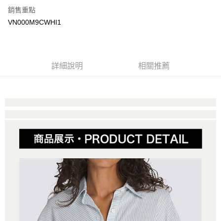
銷售重點
大哥付你分期
VN000M9CWHI1
相關說明
【大哥付你分期使用說明】
AFTEE先享後付
1.本服務由台灣大哥大提供，台灣大哥大用戶可立即使用無須另外申請。
2.付款方式選擇「大哥付你分期」，訂單成立後會自動跳轉到大哥付的交易
相關說明
詳細說明
相關推薦
流程，驗證手機門號後，選擇欲分期的期數、繳款截止日，確認付款後即完
【關於「AFTEE先享後付」】
成交易。
ATM付款
AFTEE先享後付是「在收到商品之後才付款」的支付方式。 讓您購物簡單
3.實際核准額度、可分期數及費用金額請依後續交易確認頁面所載為準。
便利好安心！
4.訂單成立30分鐘內，如未前往確認交易或遇審核未通過，訂單將自動取
１．簡單：不需註冊會員、不需綁卡、不需儲值。
運送方式
消。如遇「轉專審核」未通過狀況，表示未達大哥付你分期系統評分，恕無
２．便利：只要手機號碼，簡訊認證，即可結帳。
法說明評估內容。
３．安心：先確認商品／服務後，再付款。
全家取貨付款
【繳款方式說明】
1.分期款項不併入電信帳單，「大哥付你分期」於每月結算日後寄送繳費提
免運費
【「AFTEE先享後付」結帳流程】
醒簡訊。
１．於結帳方式選擇「AFTEE先享後付」後，將跳轉至「AFTEE先享後付」
2.透過簡訊連結打開帳單後，可選擇「超商條碼／台灣大直營門市／銀行轉
付款後全家取貨
結帳頁面，進行簡訊認證並確認金額後，即可完成結帳。
帳／街口支付／iPASS MONEY」等通路繳費。
２．訂單成立數日內，您將收到繳費通知簡訊。
免運費
３．收到繳費通知簡訊後14天內，點擊此簡訊中的連結，可透過四大超商／
【注意事項】
ATM／網路銀行／等多元方式進行付款，方視為交易完成。
萊爾富取貨付款
1.本服務係由「台灣大哥大股份有限公司」（以下簡稱本公司）所提供，讓
※ 請注意：結帳手續完成當下不需立刻繳費，但若您需要取消訂單，請聯絡
用戶於交易時，得透過本服務購買商品或服務，並由商店將買賣／分期付款
免運費
購買商品的店家。未經商家同意取消之訂單仍視為有效，需透過AFTEE先享
買賣價金債權讓與本公司後，依約使用本公司帳單繳交帳款。
後付繳納相關費用。
2.基於同意付款使用「大哥付你分期」之契約關係目的，商店將以您的個人
付款後萊爾富取貨
※ 交易是否成功請以「AFTEE先享後付 」之結帳頁面顯示為準，若有關於
資料（包含姓名、電話或地址）提供予台灣大哥大進項蒐集、處理及利用，