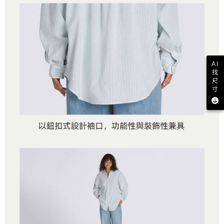
AI
找
尺
寸