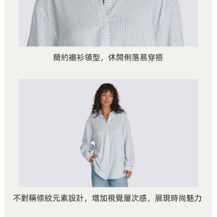
是否繳費成功／繳費後需取消欲退款等相關疑問，請聯繫「AFTEE先享後付
免運費
由本公司與您本人進行分期帳單所需資料之確認、核對及更正。
客戶支援中心」
https://netprotections.freshdesk.com/support/home
3.完整用戶服務條款，請詳閱以下連結：
https://oppay.tw/userRule
7-11取貨付款
【注意事項】
１．透過由恩沛科技股份有限公司提供之「AFTEE先享後付」服務完成之交
免運費
易，需依本服務之必要範圍內提供個人資料，並將交易相關給付款項請求債
權轉讓予恩沛科技股份有限公司。
付款後7-11取貨
２．關於個人資料處理事宜，請瀏覽以下網址：
免運費
https://aftee.tw/terms/#terms3
３．未成年的使用者請事先徵得法定代理人或監護人之同意方可使用
宅配
「AFTEE先享後付」，若未經同意申辦者引起之損失，本公司不負相關責
任。
免運費
４．使用「AFTEE先享後付」時，將依據個別帳號之用戶狀況，依本公司即
時審查核予不同之上限額度；若仍有額度不足之情形，本公司將視審查結果
請求用戶進行身份認證。
５．嚴禁一人註冊多個帳號或使用他人資訊註冊。若發現惡意使用之情形，
恩沛科技股份有限公司將有權停止該用戶之使用額度並採取法律行動。