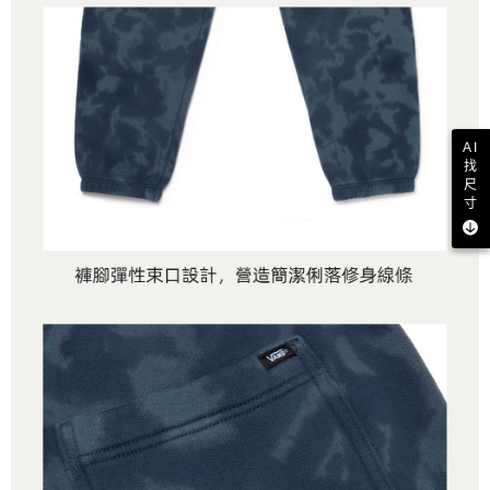
AI
找
尺
寸