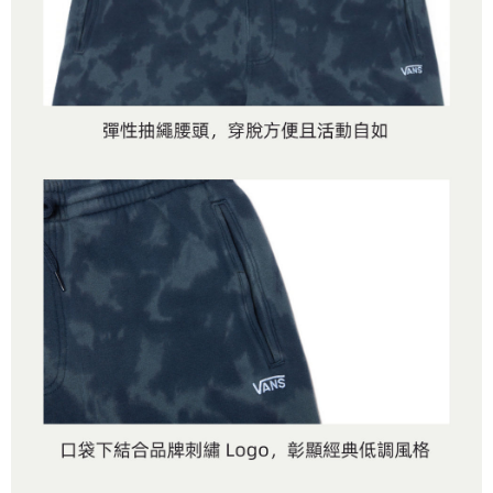
是否繳費成功／繳費後需取消欲退款等相關疑問，請聯繫「AFTEE先享後付
免運費
由本公司與您本人進行分期帳單所需資料之確認、核對及更正。
客戶支援中心」
https://netprotections.freshdesk.com/support/home
3.完整用戶服務條款，請詳閱以下連結：
https://oppay.tw/userRule
7-11取貨付款
【注意事項】
１．透過由恩沛科技股份有限公司提供之「AFTEE先享後付」服務完成之交
免運費
易，需依本服務之必要範圍內提供個人資料，並將交易相關給付款項請求債
權轉讓予恩沛科技股份有限公司。
付款後7-11取貨
２．關於個人資料處理事宜，請瀏覽以下網址：
免運費
https://aftee.tw/terms/#terms3
３．未成年的使用者請事先徵得法定代理人或監護人之同意方可使用
宅配
「AFTEE先享後付」，若未經同意申辦者引起之損失，本公司不負相關責
任。
免運費
４．使用「AFTEE先享後付」時，將依據個別帳號之用戶狀況，依本公司即
時審查核予不同之上限額度；若仍有額度不足之情形，本公司將視審查結果
請求用戶進行身份認證。
５．嚴禁一人註冊多個帳號或使用他人資訊註冊。若發現惡意使用之情形，
恩沛科技股份有限公司將有權停止該用戶之使用額度並採取法律行動。