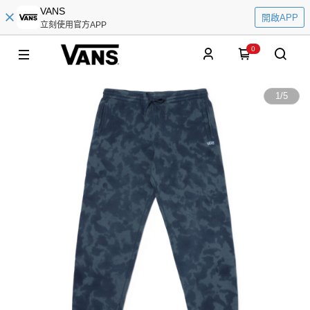
VANS
開啟APP
立刻使用官方APP
0
1
/
5