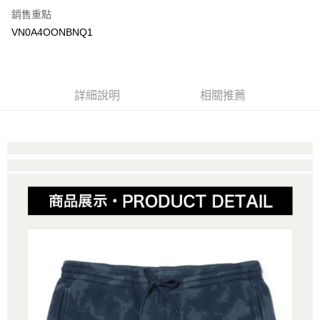
銷售重點
大哥付你分期
VN0A4OONBNQ1
相關說明
【大哥付你分期使用說明】
AFTEE先享後付
1.本服務由台灣大哥大提供，台灣大哥大用戶可立即使用無須另外申請。
2.付款方式選擇「大哥付你分期」，訂單成立後會自動跳轉到大哥付的交易
相關說明
詳細說明
相關推薦
流程，驗證手機門號後，選擇欲分期的期數、繳款截止日，確認付款後即完
【關於「AFTEE先享後付」】
成交易。
ATM付款
AFTEE先享後付是「在收到商品之後才付款」的支付方式。 讓您購物簡單
3.實際核准額度、可分期數及費用金額請依後續交易確認頁面所載為準。
便利好安心！
4.訂單成立30分鐘內，如未前往確認交易或遇審核未通過，訂單將自動取
１．簡單：不需註冊會員、不需綁卡、不需儲值。
運送方式
消。如遇「轉專審核」未通過狀況，表示未達大哥付你分期系統評分，恕無
２．便利：只要手機號碼，簡訊認證，即可結帳。
法說明評估內容。
３．安心：先確認商品／服務後，再付款。
全家取貨付款
【繳款方式說明】
1.分期款項不併入電信帳單，「大哥付你分期」於每月結算日後寄送繳費提
免運費
【「AFTEE先享後付」結帳流程】
醒簡訊。
１．於結帳方式選擇「AFTEE先享後付」後，將跳轉至「AFTEE先享後付」
2.透過簡訊連結打開帳單後，可選擇「超商條碼／台灣大直營門市／銀行轉
付款後全家取貨
結帳頁面，進行簡訊認證並確認金額後，即可完成結帳。
帳／街口支付／iPASS MONEY」等通路繳費。
２．訂單成立數日內，您將收到繳費通知簡訊。
免運費
３．收到繳費通知簡訊後14天內，點擊此簡訊中的連結，可透過四大超商／
【注意事項】
ATM／網路銀行／等多元方式進行付款，方視為交易完成。
萊爾富取貨付款
1.本服務係由「台灣大哥大股份有限公司」（以下簡稱本公司）所提供，讓
※ 請注意：結帳手續完成當下不需立刻繳費，但若您需要取消訂單，請聯絡
用戶於交易時，得透過本服務購買商品或服務，並由商店將買賣／分期付款
免運費
購買商品的店家。未經商家同意取消之訂單仍視為有效，需透過AFTEE先享
買賣價金債權讓與本公司後，依約使用本公司帳單繳交帳款。
後付繳納相關費用。
2.基於同意付款使用「大哥付你分期」之契約關係目的，商店將以您的個人
付款後萊爾富取貨
※ 交易是否成功請以「AFTEE先享後付 」之結帳頁面顯示為準，若有關於
資料（包含姓名、電話或地址）提供予台灣大哥大進項蒐集、處理及利用，