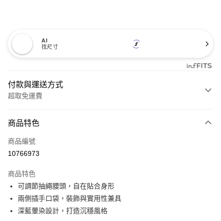
AI
找尺寸
付款與運送方式
超取免運費
付款方式
商品特色
信用卡一次付款
商品編號
超商取貨付款
10766973
LINE Pay
商品特色
Apple Pay
可調節抽繩腰頭，自在貼合身形
兩側插手口袋，裝飾與實用性兼具
悠遊付
深藍暈染設計，打造沉穩風格
Google Pay