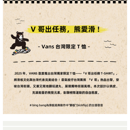
買賣價金債權讓與本公司後，依約使用本公司帳單繳交帳款。
後付繳納相關費用。
2.基於同意付款使用「大哥付你分期」之契約關係目的，商店將以您的個人
付款後萊爾富取貨
※ 交易是否成功請以「AFTEE先享後付 」之結帳頁面顯示為準，若有關於
資料（包含姓名、電話或地址）提供予台灣大哥大進項蒐集、處理及利用，
是否繳費成功／繳費後需取消欲退款等相關疑問，請聯繫「AFTEE先享後付
免運費
由本公司與您本人進行分期帳單所需資料之確認、核對及更正。
客戶支援中心」
https://netprotections.freshdesk.com/support/home
3.完整用戶服務條款，請詳閱以下連結：
https://oppay.tw/userRule
7-11取貨付款
【注意事項】
１．透過由恩沛科技股份有限公司提供之「AFTEE先享後付」服務完成之交
免運費
易，需依本服務之必要範圍內提供個人資料，並將交易相關給付款項請求債
權轉讓予恩沛科技股份有限公司。
付款後7-11取貨
２．關於個人資料處理事宜，請瀏覽以下網址：
免運費
https://aftee.tw/terms/#terms3
３．未成年的使用者請事先徵得法定代理人或監護人之同意方可使用
宅配
「AFTEE先享後付」，若未經同意申辦者引起之損失，本公司不負相關責
任。
免運費
４．使用「AFTEE先享後付」時，將依據個別帳號之用戶狀況，依本公司即
時審查核予不同之上限額度；若仍有額度不足之情形，本公司將視審查結果
請求用戶進行身份認證。
５．嚴禁一人註冊多個帳號或使用他人資訊註冊。若發現惡意使用之情形，
恩沛科技股份有限公司將有權停止該用戶之使用額度並採取法律行動。