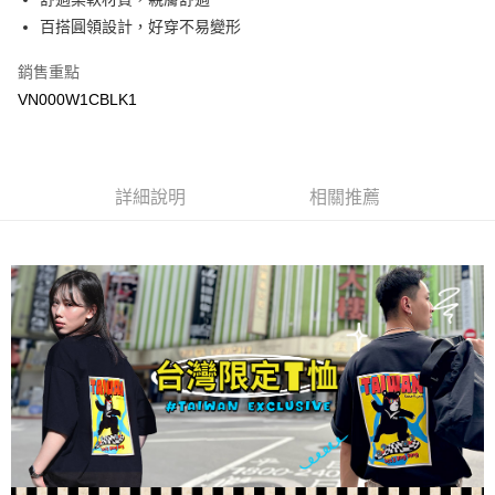
悠遊付
百搭圓領設計，好穿不易變形
Google Pay
銷售重點
大哥付你分期
VN000W1CBLK1
相關說明
【大哥付你分期使用說明】
AFTEE先享後付
1.本服務由台灣大哥大提供，台灣大哥大用戶可立即使用無須另外申請。
2.付款方式選擇「大哥付你分期」，訂單成立後會自動跳轉到大哥付的交易
相關說明
詳細說明
相關推薦
流程，驗證手機門號後，選擇欲分期的期數、繳款截止日，確認付款後即完
【關於「AFTEE先享後付」】
成交易。
ATM付款
AFTEE先享後付是「在收到商品之後才付款」的支付方式。 讓您購物簡單
3.實際核准額度、可分期數及費用金額請依後續交易確認頁面所載為準。
便利好安心！
4.訂單成立30分鐘內，如未前往確認交易或遇審核未通過，訂單將自動取
１．簡單：不需註冊會員、不需綁卡、不需儲值。
運送方式
消。如遇「轉專審核」未通過狀況，表示未達大哥付你分期系統評分，恕無
２．便利：只要手機號碼，簡訊認證，即可結帳。
法說明評估內容。
３．安心：先確認商品／服務後，再付款。
全家取貨付款
【繳款方式說明】
1.分期款項不併入電信帳單，「大哥付你分期」於每月結算日後寄送繳費提
免運費
【「AFTEE先享後付」結帳流程】
醒簡訊。
１．於結帳方式選擇「AFTEE先享後付」後，將跳轉至「AFTEE先享後付」
2.透過簡訊連結打開帳單後，可選擇「超商條碼／台灣大直營門市／銀行轉
付款後全家取貨
結帳頁面，進行簡訊認證並確認金額後，即可完成結帳。
帳／街口支付／iPASS MONEY」等通路繳費。
２．訂單成立數日內，您將收到繳費通知簡訊。
免運費
３．收到繳費通知簡訊後14天內，點擊此簡訊中的連結，可透過四大超商／
【注意事項】
ATM／網路銀行／等多元方式進行付款，方視為交易完成。
萊爾富取貨付款
1.本服務係由「台灣大哥大股份有限公司」（以下簡稱本公司）所提供，讓
※ 請注意：結帳手續完成當下不需立刻繳費，但若您需要取消訂單，請聯絡
用戶於交易時，得透過本服務購買商品或服務，並由商店將買賣／分期付款
免運費
購買商品的店家。未經商家同意取消之訂單仍視為有效，需透過AFTEE先享