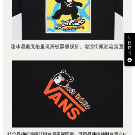
AI
找
尺
寸