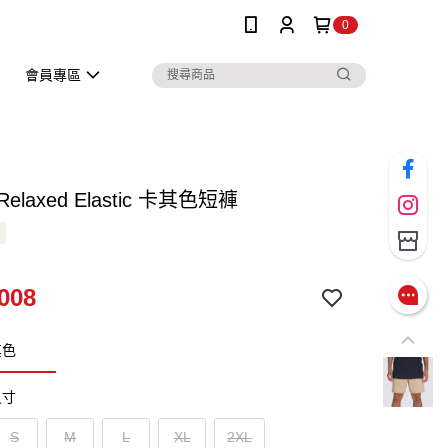
0
會員專區
 Relaxed Elastic 卡其色短褲
008
其色
尺寸
S
M
L
XL
2XL