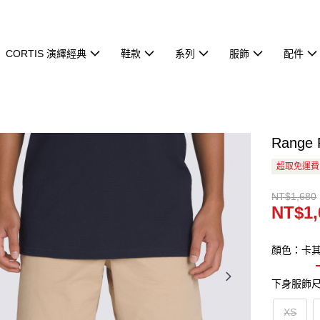
CORTIS 演繹經典
鞋款
系列
服飾
配件
Range
超取免運費
NT$1,680
NT$1,
顏色：卡
下身服飾
XS