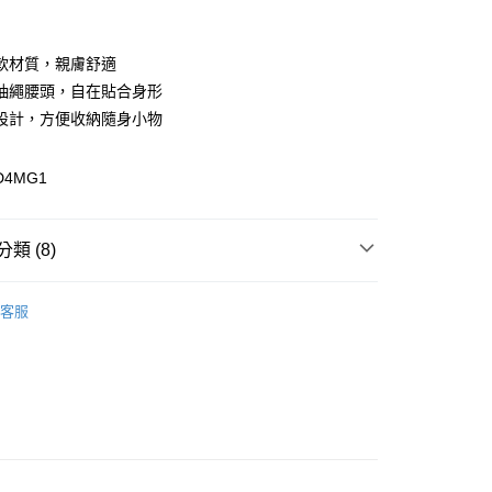
付款
軟材質，親膚舒適
抽繩腰頭，自在貼合身形
設計，方便收納隨身小物
D4MG1
y
分期
類 (8)
你分期使用說明】
享後付
由台灣大哥大提供，台灣大哥大用戶可立即使用無須另外申請。
區
式選擇「大哥付你分期」，訂單成立後會自動跳轉到大哥付的交易
客服
證手機門號後，選擇欲分期的期數、繳款截止日，確認付款後即
性下著
FTEE先享後付」】
。
先享後付是「在收到商品之後才付款」的支付方式。 讓您購物簡單
性下著
准額度、可分期數及費用金額請依後續交易確認頁面所載為準。
心！
立30分鐘內，如未前往確認交易或遇審核未通過，訂單將自動取
：不需註冊會員、不需綁卡、不需儲值。
配件
短褲/吊帶褲
「轉專審核」未通過狀況，表示未達大哥付你分期系統評分，恕
：只要手機號碼，簡訊認證，即可結帳。
評估內容。
：先確認商品／服務後，再付款。
配件
當季新品服飾配件
式說明】
付款
項不併入電信帳單，「大哥付你分期」於每月結算日後寄送繳費提
EE先享後付」結帳流程】
配件
短褲/吊帶褲
方式選擇「AFTEE先享後付」後，將跳轉至「AFTEE先享後