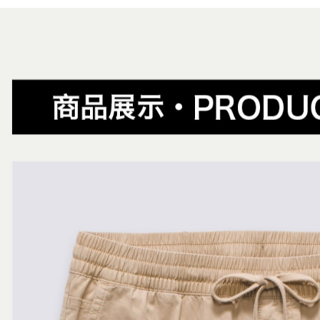
2.透過簡
😎精選活
付」結帳
帳／街口支
付款後全
２．訂單
😎精選活
３．收到繳
免運費
【注意事
／ATM／
1.本服務
※ 請注意
萊爾富取
用戶於交
絡購買商品
款買賣價
先享後付
免運費
2.基於同
※ 交易是
資料（包
是否繳費成
付款後萊
用，由本
付客戶支
免運費
3.完整用
【注意事
7-11取貨
１．透過由
交易，需
免運費
求債權轉
２．關於
付款後7-1
https://aft
免運費
３．未成
「AFTE
宅配
任。
４．使用「
免運費
即時審查
結果請求
５．嚴禁
形，恩沛