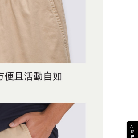
AI
找
尺