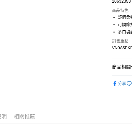
10632353
超商取貨
商品特色
LINE Pay
舒適柔
可調節
Apple Pay
多口袋
悠遊付
銷售重點
VN0A5FK
Google Pa
大哥付你
相關說明
商品相關分
【大哥付
AFTEE先
1.本服務
全商品專
2.付款方
相關說明
分享
流程，驗
男性
男
【關於「A
ATM付款
完成交易
AFTEE
女性
女
3.實際核
便利好安
4.訂單成
１．簡單
男生服飾
消。如遇
２．便利
運送方式
無法說明
３．安心
說明
相關推薦
女生服飾
【繳款方
全家取貨
1.分期款
【「AFT
女生服飾
醒簡訊。
免運費
１．於結帳