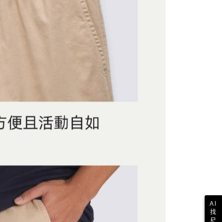
AI
找
尺