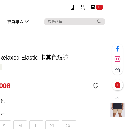
0
會員專區
 Relaxed Elastic 卡其色短褲
008
其色
尺寸
S
M
L
XL
2XL