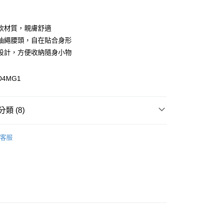
付款
軟材質，親膚舒適
抽繩腰頭，自在貼合身形
設計，方便收納隨身小物
D4MG1
y
分期
類 (8)
你分期使用說明】
享後付
由台灣大哥大提供，台灣大哥大用戶可立即使用無須另外申請。
區
式選擇「大哥付你分期」，訂單成立後會自動跳轉到大哥付的交易
客服
證手機門號後，選擇欲分期的期數、繳款截止日，確認付款後即
性下著
FTEE先享後付」】
。
先享後付是「在收到商品之後才付款」的支付方式。 讓您購物簡單
性下著
准額度、可分期數及費用金額請依後續交易確認頁面所載為準。
心！
立30分鐘內，如未前往確認交易或遇審核未通過，訂單將自動取
：不需註冊會員、不需綁卡、不需儲值。
配件
短褲/吊帶褲
「轉專審核」未通過狀況，表示未達大哥付你分期系統評分，恕
：只要手機號碼，簡訊認證，即可結帳。
評估內容。
：先確認商品／服務後，再付款。
配件
當季新品服飾配件
式說明】
付款
項不併入電信帳單，「大哥付你分期」於每月結算日後寄送繳費提
EE先享後付」結帳流程】
配件
短褲/吊帶褲
方式選擇「AFTEE先享後付」後，將跳轉至「AFTEE先享後