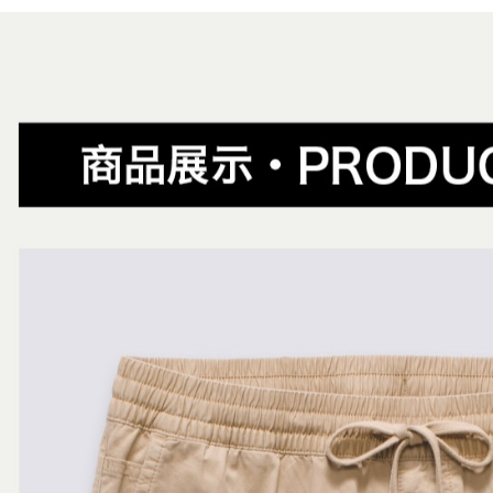
2.透過簡
😎精選活
付」結帳
帳／街口支
付款後全
２．訂單
😎精選活
３．收到繳
免運費
【注意事
／ATM／
1.本服務
※ 請注意
萊爾富取
用戶於交
絡購買商品
款買賣價
先享後付
免運費
2.基於同
※ 交易是
資料（包
是否繳費成
付款後萊
用，由本
付客戶支
免運費
3.完整用
【注意事
7-11取貨
１．透過由
交易，需
免運費
求債權轉
２．關於
付款後7-1
https://aft
免運費
３．未成
「AFTE
宅配
任。
４．使用「
免運費
即時審查
結果請求
５．嚴禁
形，恩沛