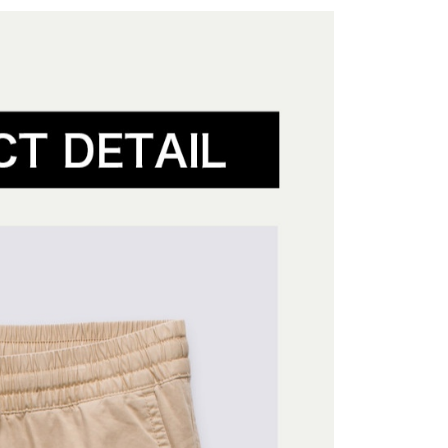
訊連結打開帳單後，可選擇「超商條碼／台灣大直營門市／銀行轉
動
頁面，進行簡訊認證並確認金額後，即可完成結帳。
Outlet Sale💥最低5折起
付／iPASS MONEY」等通路繳費。
家取貨
成立數日內，您將收到繳費通知簡訊。
動
拒絕沉悶 ‧ 亮點服飾
短褲/吊帶褲
費通知簡訊後14天內，點擊此簡訊中的連結，可透過四大超商
項】
網路銀行／等多元方式進行付款，方視為交易完成。
係由「台灣大哥大股份有限公司」（以下簡稱本公司）所提供，讓
：結帳手續完成當下不需立刻繳費，但若您需要取消訂單，請聯
貨付款
易時，得透過本服務購買商品或服務，並由商店將買賣／分期付
的店家。未經商家同意取消之訂單仍視為有效，需透過AFTEE
金債權讓與本公司後，依約使用本公司帳單繳交帳款。
繳納相關費用。
意付款使用「大哥付你分期」之契約關係目的，商店將以您的個人
否成功請以「AFTEE先享後付 」之結帳頁面顯示為準，若有關於
含姓名、電話或地址）提供予台灣大哥大進項蒐集、處理及利
功／繳費後需取消欲退款等相關疑問，請聯繫「AFTEE先享後
爾富取貨
公司與您本人進行分期帳單所需資料之確認、核對及更正。
援中心」
https://netprotections.freshdesk.com/support/home
戶服務條款，請詳閱以下連結：
https://oppay.tw/userRule
項】
付款
恩沛科技股份有限公司提供之「AFTEE先享後付」服務完成之
依本服務之必要範圍內提供個人資料，並將交易相關給付款項請
讓予恩沛科技股份有限公司。
個人資料處理事宜，請瀏覽以下網址：
1取貨
ee.tw/terms/#terms3
年的使用者請事先徵得法定代理人或監護人之同意方可使用
E先享後付」，若未經同意申辦者引起之損失，本公司不負相關責
AFTEE先享後付」時，將依據個別帳號之用戶狀況，依本公司
核予不同之上限額度；若仍有額度不足之情形，本公司將視審查
用戶進行身份認證。
一人註冊多個帳號或使用他人資訊註冊。若發現惡意使用之情
科技股份有限公司將有權停止該用戶之使用額度並採取法律行