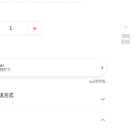
清除
紀錄
AI
找尺寸
送方式
費
次付款