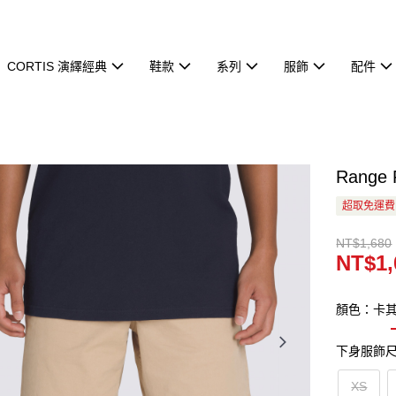
CORTIS 演繹經典
鞋款
系列
服飾
配件
Range
超取免運費
NT$1,680
NT$1,
顏色：卡
下身服飾
XS