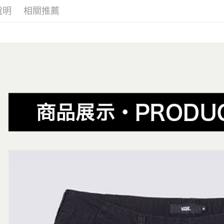
運送方式
無法說明
３．安心
說明
相關推薦
女生服飾
【繳款方
全家取貨
1.分期款
【「AFT
女生服飾
醒簡訊。
免運費
１．於結帳
2.透過簡
😎精選活
付」結帳
帳／街口支
付款後全
２．訂單
主題風格
３．收到繳
免運費
【注意事
／ATM／
😎精選活
1.本服務
※ 請注意
萊爾富取
用戶於交
絡購買商品
款買賣價
先享後付
免運費
2.基於同
※ 交易是
資料（包
是否繳費成
付款後萊
用，由本
付客戶支
免運費
3.完整用
【注意事
7-11取貨
１．透過由
交易，需
免運費
求債權轉
２．關於
付款後7-1
https://aft
免運費
３．未成
「AFTE
宅配
任。