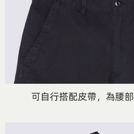
４．使用「
免運費
即時審查
結果請求
５．嚴禁
形，恩沛
動。