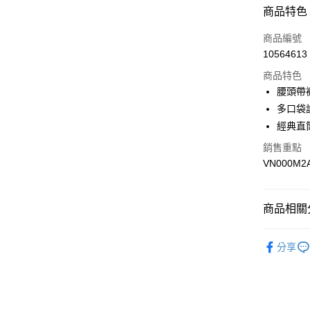
付款方式
商品特色
信用卡一
商品編號
10564613
超商取貨
商品特色
LINE Pay
腰頭帶
多口袋
Apple Pay
經典直
悠遊付
銷售重點
VN000M2
Google Pa
大哥付你
相關說明
商品相關分
【大哥付
AFTEE先
1.本服務
全商品專
2.付款方
相關說明
分享
流程，驗
男性
男
【關於「A
ATM付款
完成交易
AFTEE
女性
女
3.實際核
便利好安
4.訂單成
１．簡單
男生服飾
消。如遇
２．便利