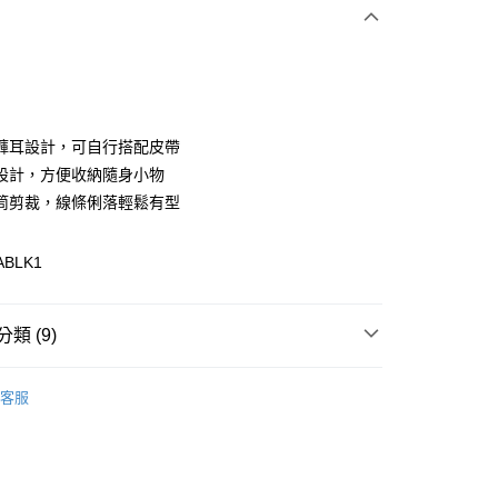
次付款
付款
褲耳設計，可自行搭配皮帶
設計，方便收納隨身小物
筒剪裁，線條俐落輕鬆有型
ABLK1
y
分期
類 (9)
你分期使用說明】
享後付
由台灣大哥大提供，台灣大哥大用戶可立即使用無須另外申請。
區
式選擇「大哥付你分期」，訂單成立後會自動跳轉到大哥付的交易
客服
證手機門號後，選擇欲分期的期數、繳款截止日，確認付款後即
性下著
FTEE先享後付」】
。
先享後付是「在收到商品之後才付款」的支付方式。 讓您購物簡單
性下著
准額度、可分期數及費用金額請依後續交易確認頁面所載為準。
心！
立30分鐘內，如未前往確認交易或遇審核未通過，訂單將自動取
：不需註冊會員、不需綁卡、不需儲值。
配件
長褲/吊帶褲
「轉專審核」未通過狀況，表示未達大哥付你分期系統評分，恕
：只要手機號碼，簡訊認證，即可結帳。