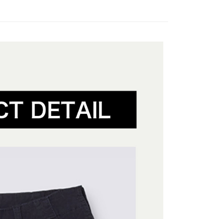
評估內容。
：先確認商品／服務後，再付款。
配件
當季新品服飾配件
式說明】
付款
項不併入電信帳單，「大哥付你分期」於每月結算日後寄送繳費提
EE先享後付」結帳流程】
配件
長褲/吊帶褲
方式選擇「AFTEE先享後付」後，將跳轉至「AFTEE先享後
訊連結打開帳單後，可選擇「超商條碼／台灣大直營門市／銀行轉
動
頁面，進行簡訊認證並確認金額後，即可完成結帳。
Outlet Sale💥最低5折起
付／iPASS MONEY」等通路繳費。
家取貨
成立數日內，您將收到繳費通知簡訊。
#低調俐落風
費通知簡訊後14天內，點擊此簡訊中的連結，可透過四大超商
項】
網路銀行／等多元方式進行付款，方視為交易完成。
動
拒絕沉悶 ‧ 亮點服飾
長褲/吊帶褲
係由「台灣大哥大股份有限公司」（以下簡稱本公司）所提供，讓
：結帳手續完成當下不需立刻繳費，但若您需要取消訂單，請聯
貨付款
易時，得透過本服務購買商品或服務，並由商店將買賣／分期付
的店家。未經商家同意取消之訂單仍視為有效，需透過AFTEE
金債權讓與本公司後，依約使用本公司帳單繳交帳款。
繳納相關費用。
意付款使用「大哥付你分期」之契約關係目的，商店將以您的個人
否成功請以「AFTEE先享後付 」之結帳頁面顯示為準，若有關於
含姓名、電話或地址）提供予台灣大哥大進項蒐集、處理及利
功／繳費後需取消欲退款等相關疑問，請聯繫「AFTEE先享後
爾富取貨
公司與您本人進行分期帳單所需資料之確認、核對及更正。
援中心」
https://netprotections.freshdesk.com/support/home
戶服務條款，請詳閱以下連結：
https://oppay.tw/userRule
項】
付款
恩沛科技股份有限公司提供之「AFTEE先享後付」服務完成之
依本服務之必要範圍內提供個人資料，並將交易相關給付款項請
讓予恩沛科技股份有限公司。
個人資料處理事宜，請瀏覽以下網址：
1取貨
ee.tw/terms/#terms3
年的使用者請事先徵得法定代理人或監護人之同意方可使用
E先享後付」，若未經同意申辦者引起之損失，本公司不負相關責