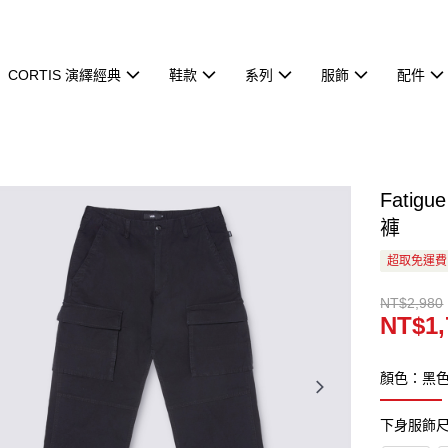
CORTIS 演繹經典
鞋款
系列
服飾
配件
Fatigu
褲
超取免運費
NT$2,980
NT$1,
顏色：黑
下身服飾