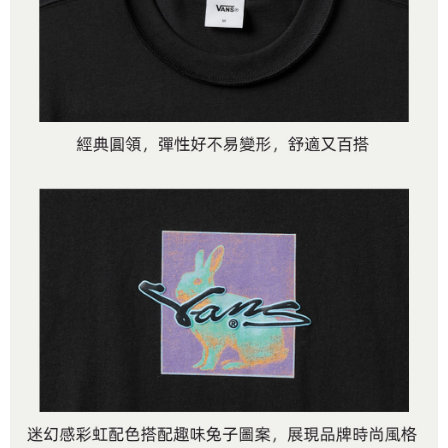
2.基於同意付款使用「大哥付你分期」之契約關係目的，商店將以您的個人
付款後萊爾富取貨
※ 交易是否成功請以「AFTEE先享後付 」之結帳頁面顯示為準，若有關於
資料（包含姓名、電話或地址）提供予台灣大哥大進項蒐集、處理及利用，
是否繳費成功／繳費後需取消欲退款等相關疑問，請聯繫「AFTEE先享後付
免運費
由本公司與您本人進行分期帳單所需資料之確認、核對及更正。
客戶支援中心」
https://netprotections.freshdesk.com/support/home
3.完整用戶服務條款，請詳閱以下連結：
https://oppay.tw/userRule
7-11取貨付款
【注意事項】
１．透過由恩沛科技股份有限公司提供之「AFTEE先享後付」服務完成之交
免運費
易，需依本服務之必要範圍內提供個人資料，並將交易相關給付款項請求債
權轉讓予恩沛科技股份有限公司。
付款後7-11取貨
２．關於個人資料處理事宜，請瀏覽以下網址：
免運費
https://aftee.tw/terms/#terms3
３．未成年的使用者請事先徵得法定代理人或監護人之同意方可使用
宅配
「AFTEE先享後付」，若未經同意申辦者引起之損失，本公司不負相關責
任。
免運費
４．使用「AFTEE先享後付」時，將依據個別帳號之用戶狀況，依本公司即
時審查核予不同之上限額度；若仍有額度不足之情形，本公司將視審查結果
請求用戶進行身份認證。
５．嚴禁一人註冊多個帳號或使用他人資訊註冊。若發現惡意使用之情形，
恩沛科技股份有限公司將有權停止該用戶之使用額度並採取法律行動。