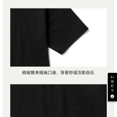
AI
找
尺
寸