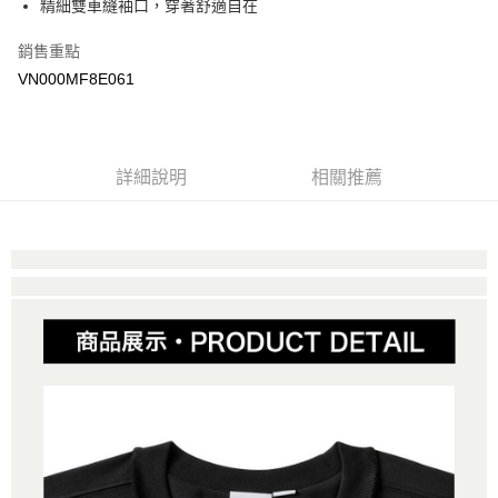
精細雙車縫袖口，穿著舒適自在
Google Pay
銷售重點
大哥付你分期
VN000MF8E061
相關說明
【大哥付你分期使用說明】
AFTEE先享後付
1.本服務由台灣大哥大提供，台灣大哥大用戶可立即使用無須另外申請。
2.付款方式選擇「大哥付你分期」，訂單成立後會自動跳轉到大哥付的交易
相關說明
詳細說明
相關推薦
流程，驗證手機門號後，選擇欲分期的期數、繳款截止日，確認付款後即完
【關於「AFTEE先享後付」】
成交易。
ATM付款
AFTEE先享後付是「在收到商品之後才付款」的支付方式。 讓您購物簡單
3.實際核准額度、可分期數及費用金額請依後續交易確認頁面所載為準。
便利好安心！
4.訂單成立30分鐘內，如未前往確認交易或遇審核未通過，訂單將自動取
１．簡單：不需註冊會員、不需綁卡、不需儲值。
運送方式
消。如遇「轉專審核」未通過狀況，表示未達大哥付你分期系統評分，恕無
２．便利：只要手機號碼，簡訊認證，即可結帳。
法說明評估內容。
３．安心：先確認商品／服務後，再付款。
全家取貨付款
【繳款方式說明】
1.分期款項不併入電信帳單，「大哥付你分期」於每月結算日後寄送繳費提
免運費
【「AFTEE先享後付」結帳流程】
醒簡訊。
１．於結帳方式選擇「AFTEE先享後付」後，將跳轉至「AFTEE先享後付」
2.透過簡訊連結打開帳單後，可選擇「超商條碼／台灣大直營門市／銀行轉
付款後全家取貨
結帳頁面，進行簡訊認證並確認金額後，即可完成結帳。
帳／街口支付／iPASS MONEY」等通路繳費。
２．訂單成立數日內，您將收到繳費通知簡訊。
免運費
３．收到繳費通知簡訊後14天內，點擊此簡訊中的連結，可透過四大超商／
【注意事項】
ATM／網路銀行／等多元方式進行付款，方視為交易完成。
萊爾富取貨付款
1.本服務係由「台灣大哥大股份有限公司」（以下簡稱本公司）所提供，讓
※ 請注意：結帳手續完成當下不需立刻繳費，但若您需要取消訂單，請聯絡
用戶於交易時，得透過本服務購買商品或服務，並由商店將買賣／分期付款
免運費
購買商品的店家。未經商家同意取消之訂單仍視為有效，需透過AFTEE先享
買賣價金債權讓與本公司後，依約使用本公司帳單繳交帳款。
後付繳納相關費用。