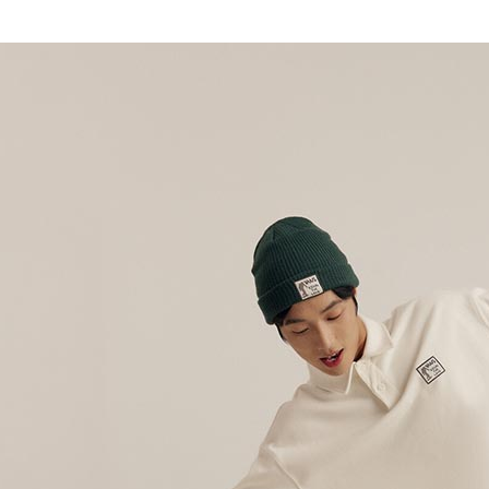
1.分期款
【「AFT
女生服飾
醒簡訊。
每筆NT$8
１．於結帳
2.透過簡
😎精選活
付」結帳
帳／街口支
付款後全
２．訂單
主題風格
３．收到繳
每筆NT$8
【注意事
／ATM／
Artist Co
1.本服務
※ 請注意
萊爾富取
用戶於交
絡購買商品
😎精選活
款買賣價
先享後付
每筆NT$8
2.基於同
※ 交易是
資料（包
是否繳費成
付款後萊
用，由本
付客戶支
每筆NT$8
3.完整用
【注意事
7-11取貨
１．透過由
交易，需
每筆NT$8
求債權轉
２．關於
付款後7-1
https://aft
每筆NT$8
３．未成
「AFTE
宅配
任。
４．使用「
每筆NT$8
即時審查
結果請求