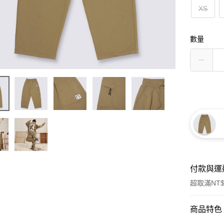
XS
數量
付款與運
超取滿NT$
付款方式
商品特色