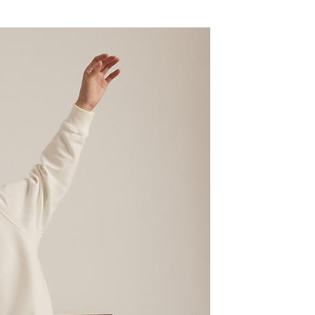
項不併入電信帳單，「大哥付你分期」於每月結算日後寄送繳費提
EE先享後付」結帳流程】
配件
長褲/吊帶褲
0，滿NT$1,500(含以上)免運費
方式選擇「AFTEE先享後付」後，將跳轉至「AFTEE先享後
訊連結打開帳單後，可選擇「超商條碼／台灣大直營門市／銀行轉
動
頁面，進行簡訊認證並確認金額後，即可完成結帳。
Outlet Sale💥最低5折起
付／iPASS MONEY」等通路繳費。
家取貨
成立數日內，您將收到繳費通知簡訊。
#低調俐落風
費通知簡訊後14天內，點擊此簡訊中的連結，可透過四大超商
0，滿NT$1,500(含以上)免運費
項】
網路銀行／等多元方式進行付款，方視為交易完成。
llection 藝術家
Bolin x Artist Collection
係由「台灣大哥大股份有限公司」（以下簡稱本公司）所提供，讓
：結帳手續完成當下不需立刻繳費，但若您需要取消訂單，請聯
貨付款
易時，得透過本服務購買商品或服務，並由商店將買賣／分期付
的店家。未經商家同意取消之訂單仍視為有效，需透過AFTEE
動
拒絕沉悶 ‧ 亮點服飾
長褲/吊帶褲
金債權讓與本公司後，依約使用本公司帳單繳交帳款。
繳納相關費用。
0，滿NT$1,500(含以上)免運費
意付款使用「大哥付你分期」之契約關係目的，商店將以您的個人
否成功請以「AFTEE先享後付 」之結帳頁面顯示為準，若有關於
含姓名、電話或地址）提供予台灣大哥大進項蒐集、處理及利
功／繳費後需取消欲退款等相關疑問，請聯繫「AFTEE先享後
爾富取貨
公司與您本人進行分期帳單所需資料之確認、核對及更正。
援中心」
https://netprotections.freshdesk.com/support/home
0，滿NT$1,500(含以上)免運費
戶服務條款，請詳閱以下連結：
https://oppay.tw/userRule
項】
付款
恩沛科技股份有限公司提供之「AFTEE先享後付」服務完成之
依本服務之必要範圍內提供個人資料，並將交易相關給付款項請
0，滿NT$1,500(含以上)免運費
讓予恩沛科技股份有限公司。
個人資料處理事宜，請瀏覽以下網址：
1取貨
ee.tw/terms/#terms3
0，滿NT$1,500(含以上)免運費
年的使用者請事先徵得法定代理人或監護人之同意方可使用
E先享後付」，若未經同意申辦者引起之損失，本公司不負相關責
AFTEE先享後付」時，將依據個別帳號之用戶狀況，依本公司
0，滿NT$1,500(含以上)免運費
核予不同之上限額度；若仍有額度不足之情形，本公司將視審查
用戶進行身份認證。