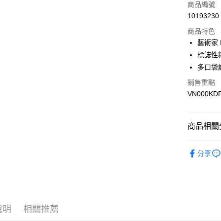
信用卡一
商品編號
10193230
超商取貨
商品特色
LINE Pay
藝術家 
標誌性
Apple Pay
多口袋
悠遊付
銷售重點
VN000KD
Google Pa
大哥付你
相關說明
商品相關分
【大哥付
AFTEE先
1.本服務
全商品專
2.付款方
相關說明
分享
流程，驗
男性
男
【關於「A
ATM付款
完成交易
AFTEE
女性
女
3.實際核
便利好安
4.訂單成
１．簡單
男生服飾
消。如遇
２．便利
運送方式
無法說明
３．安心
說明
相關推薦
女生服飾
【繳款方
全家取貨