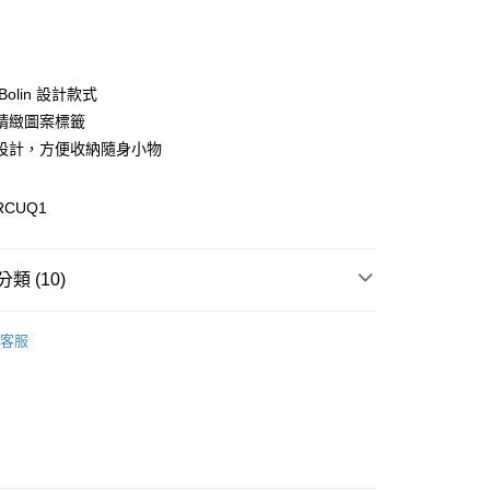
次付款
付款
Bolin 設計款式
精緻圖案標籤
設計，方便收納隨身小物
RCUQ1
y
分期
類 (10)
你分期使用說明】
享後付
由台灣大哥大提供，台灣大哥大用戶可立即使用無須另外申請。
區
式選擇「大哥付你分期」，訂單成立後會自動跳轉到大哥付的交易
客服
證手機門號後，選擇欲分期的期數、繳款截止日，確認付款後即
性下著
FTEE先享後付」】
。
先享後付是「在收到商品之後才付款」的支付方式。 讓您購物簡單
性下著
准額度、可分期數及費用金額請依後續交易確認頁面所載為準。
心！
立30分鐘內，如未前往確認交易或遇審核未通過，訂單將自動取
：不需註冊會員、不需綁卡、不需儲值。
配件
長褲/吊帶褲
「轉專審核」未通過狀況，表示未達大哥付你分期系統評分，恕
：只要手機號碼，簡訊認證，即可結帳。
評估內容。
：先確認商品／服務後，再付款。
配件
當季新品服飾配件
式說明】
付款