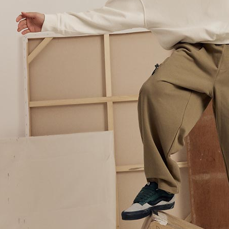
５．嚴禁
形，恩沛
動。