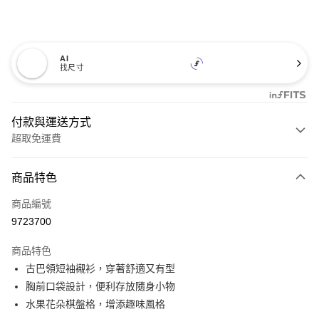
AI
找尺寸
付款與運送方式
超取免運費
付款方式
商品特色
信用卡一次付款
商品編號
超商取貨付款
9723700
LINE Pay
商品特色
Apple Pay
古巴領短袖襯衫，穿著舒適又有型
胸前口袋設計，便利存放隨身小物
悠遊付
水果花朵棋盤格，增添趣味風格
Google Pay