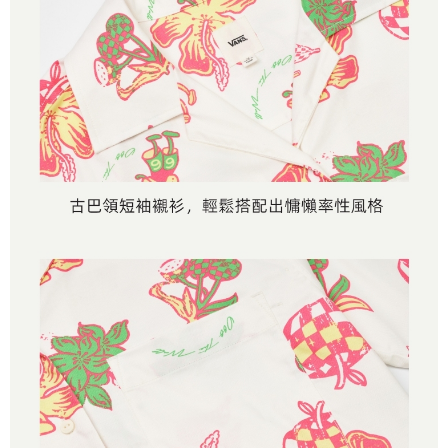
是否繳費成功／繳費後需取消欲退款等相關疑問，請聯繫「AFTEE先享後付
免運費
由本公司與您本人進行分期帳單所需資料之確認、核對及更正。
客戶支援中心」
https://netprotections.freshdesk.com/support/home
3.完整用戶服務條款，請詳閱以下連結：
https://oppay.tw/userRule
7-11取貨付款
【注意事項】
１．透過由恩沛科技股份有限公司提供之「AFTEE先享後付」服務完成之交
免運費
易，需依本服務之必要範圍內提供個人資料，並將交易相關給付款項請求債
權轉讓予恩沛科技股份有限公司。
付款後7-11取貨
２．關於個人資料處理事宜，請瀏覽以下網址：
免運費
https://aftee.tw/terms/#terms3
３．未成年的使用者請事先徵得法定代理人或監護人之同意方可使用
宅配
「AFTEE先享後付」，若未經同意申辦者引起之損失，本公司不負相關責
任。
免運費
４．使用「AFTEE先享後付」時，將依據個別帳號之用戶狀況，依本公司即
時審查核予不同之上限額度；若仍有額度不足之情形，本公司將視審查結果
請求用戶進行身份認證。
５．嚴禁一人註冊多個帳號或使用他人資訊註冊。若發現惡意使用之情形，
恩沛科技股份有限公司將有權停止該用戶之使用額度並採取法律行動。