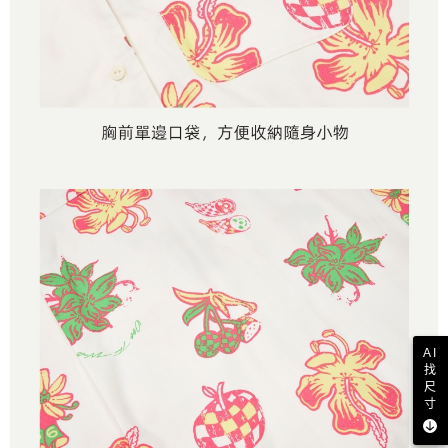
AI
找
尺
寸