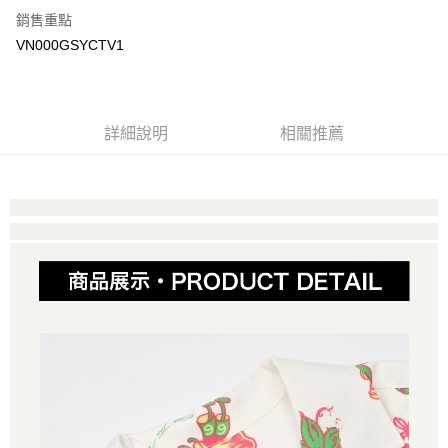
銷售重點
大哥付你分期
VN000GSYCTV1
相關說明
【大哥付你分期使用說明】
AFTEE先享後付
1.本服務由台灣大哥大提供，台灣大哥大用戶可立即使用無須另外申請。
2.付款方式選擇「大哥付你分期」，訂單成立後會自動跳轉到大哥付的交易
相關說明
詳細說明
相關推薦
流程，驗證手機門號後，選擇欲分期的期數、繳款截止日，確認付款後即完
【關於「AFTEE先享後付」】
成交易。
ATM付款
AFTEE先享後付是「在收到商品之後才付款」的支付方式。 讓您購物簡單
3.實際核准額度、可分期數及費用金額請依後續交易確認頁面所載為準。
便利好安心！
4.訂單成立30分鐘內，如未前往確認交易或遇審核未通過，訂單將自動取
１．簡單：不需註冊會員、不需綁卡、不需儲值。
運送方式
消。如遇「轉專審核」未通過狀況，表示未達大哥付你分期系統評分，恕無
２．便利：只要手機號碼，簡訊認證，即可結帳。
法說明評估內容。
３．安心：先確認商品／服務後，再付款。
全家取貨付款
【繳款方式說明】
1.分期款項不併入電信帳單，「大哥付你分期」於每月結算日後寄送繳費提
免運費
【「AFTEE先享後付」結帳流程】
醒簡訊。
１．於結帳方式選擇「AFTEE先享後付」後，將跳轉至「AFTEE先享後付」
2.透過簡訊連結打開帳單後，可選擇「超商條碼／台灣大直營門市／銀行轉
付款後全家取貨
結帳頁面，進行簡訊認證並確認金額後，即可完成結帳。
帳／街口支付／iPASS MONEY」等通路繳費。
２．訂單成立數日內，您將收到繳費通知簡訊。
免運費
３．收到繳費通知簡訊後14天內，點擊此簡訊中的連結，可透過四大超商／
【注意事項】
ATM／網路銀行／等多元方式進行付款，方視為交易完成。
萊爾富取貨付款
1.本服務係由「台灣大哥大股份有限公司」（以下簡稱本公司）所提供，讓
※ 請注意：結帳手續完成當下不需立刻繳費，但若您需要取消訂單，請聯絡
用戶於交易時，得透過本服務購買商品或服務，並由商店將買賣／分期付款
免運費
購買商品的店家。未經商家同意取消之訂單仍視為有效，需透過AFTEE先享
買賣價金債權讓與本公司後，依約使用本公司帳單繳交帳款。
後付繳納相關費用。
2.基於同意付款使用「大哥付你分期」之契約關係目的，商店將以您的個人
付款後萊爾富取貨
※ 交易是否成功請以「AFTEE先享後付 」之結帳頁面顯示為準，若有關於
資料（包含姓名、電話或地址）提供予台灣大哥大進項蒐集、處理及利用，