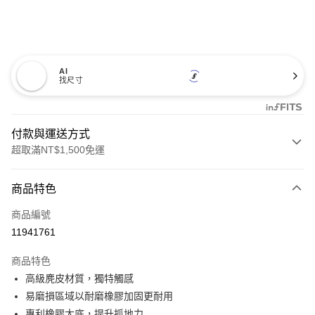
AI
找尺寸
付款與運送方式
超取滿NT$1,500免運
付款方式
商品特色
信用卡一次付款
商品編號
超商取貨付款
11941761
LINE Pay
商品特色
Apple Pay
高級麂皮材質，獨特觸感
易磨損區域以耐磨橡膠加固更耐用
悠遊付
專利橡膠大底，提升抓地力