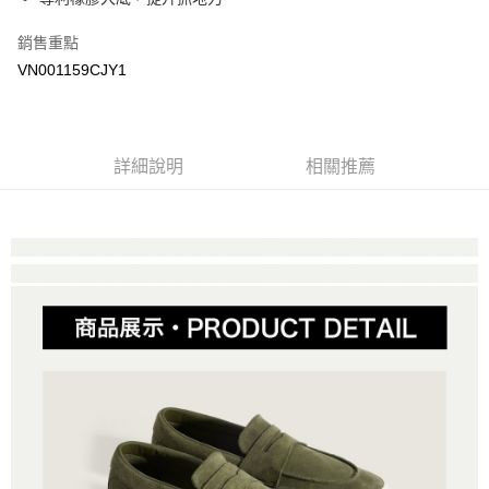
Google Pay
銷售重點
大哥付你分期
VN001159CJY1
相關說明
【大哥付你分期使用說明】
AFTEE先享後付
1.本服務由台灣大哥大提供，台灣大哥大用戶可立即使用無須另外申請。
2.付款方式選擇「大哥付你分期」，訂單成立後會自動跳轉到大哥付的交易
相關說明
詳細說明
相關推薦
流程，驗證手機門號後，選擇欲分期的期數、繳款截止日，確認付款後即完
【關於「AFTEE先享後付」】
成交易。
ATM付款
AFTEE先享後付是「在收到商品之後才付款」的支付方式。 讓您購物簡單
3.實際核准額度、可分期數及費用金額請依後續交易確認頁面所載為準。
便利好安心！
4.訂單成立30分鐘內，如未前往確認交易或遇審核未通過，訂單將自動取
１．簡單：不需註冊會員、不需綁卡、不需儲值。
運送方式
消。如遇「轉專審核」未通過狀況，表示未達大哥付你分期系統評分，恕無
２．便利：只要手機號碼，簡訊認證，即可結帳。
法說明評估內容。
３．安心：先確認商品／服務後，再付款。
全家取貨付款
【繳款方式說明】
1.分期款項不併入電信帳單，「大哥付你分期」於每月結算日後寄送繳費提
每筆NT$80，滿NT$1,500(含以上)免運費
【「AFTEE先享後付」結帳流程】
醒簡訊。
１．於結帳方式選擇「AFTEE先享後付」後，將跳轉至「AFTEE先享後付」
2.透過簡訊連結打開帳單後，可選擇「超商條碼／台灣大直營門市／銀行轉
付款後全家取貨
結帳頁面，進行簡訊認證並確認金額後，即可完成結帳。
帳／街口支付／iPASS MONEY」等通路繳費。
２．訂單成立數日內，您將收到繳費通知簡訊。
每筆NT$80，滿NT$1,500(含以上)免運費
３．收到繳費通知簡訊後14天內，點擊此簡訊中的連結，可透過四大超商／
【注意事項】
ATM／網路銀行／等多元方式進行付款，方視為交易完成。
萊爾富取貨付款
1.本服務係由「台灣大哥大股份有限公司」（以下簡稱本公司）所提供，讓
※ 請注意：結帳手續完成當下不需立刻繳費，但若您需要取消訂單，請聯絡
用戶於交易時，得透過本服務購買商品或服務，並由商店將買賣／分期付款
每筆NT$80，滿NT$1,500(含以上)免運費
購買商品的店家。未經商家同意取消之訂單仍視為有效，需透過AFTEE先享
買賣價金債權讓與本公司後，依約使用本公司帳單繳交帳款。
後付繳納相關費用。
2.基於同意付款使用「大哥付你分期」之契約關係目的，商店將以您的個人