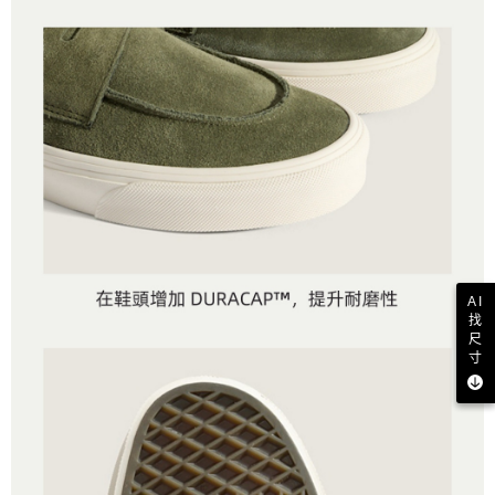
AI
找
尺
寸