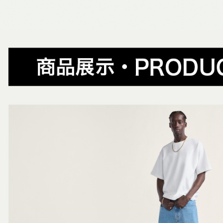
✨週週上新品
帳／街口支
付款後全
２．訂單
主題風格
３．收到繳
每筆NT$8
【注意事
／ATM／
春夏新品
1.本服務
※ 請注意
萊爾富取
用戶於交
絡購買商品
主題風格
款買賣價
先享後付
每筆NT$8
2.基於同
※ 交易是
😎精選活
資料（包
是否繳費成
付款後萊
用，由本
付客戶支
😎精選活
每筆NT$8
3.完整用
【注意事
7-11取貨
１．透過由
交易，需
每筆NT$8
求債權轉
２．關於
付款後7-1
https://aft
每筆NT$8
３．未成
「AFTE
宅配
任。
４．使用「
每筆NT$8
即時審查
結果請求
５．嚴禁
形，恩沛