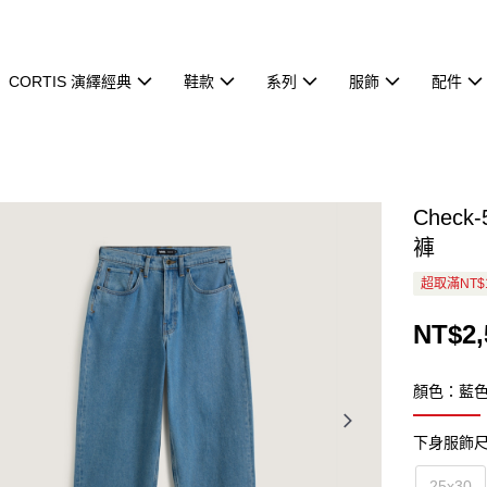
CORTIS 演繹經典
鞋款
系列
服飾
配件
Check
褲
超取滿NT$
NT$2,
顏色：藍
下身服飾
25x30