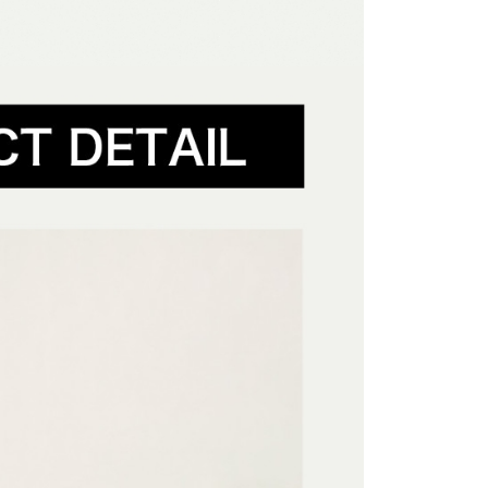
🤘🏻
付／iPASS MONEY」等通路繳費。
家取貨
成立數日內，您將收到繳費通知簡訊。
#極簡街頭風
費通知簡訊後14天內，點擊此簡訊中的連結，可透過四大超商
0，滿NT$1,500(含以上)免運費
項】
網路銀行／等多元方式進行付款，方視為交易完成。
係由「台灣大哥大股份有限公司」（以下簡稱本公司）所提供，讓
：結帳手續完成當下不需立刻繳費，但若您需要取消訂單，請聯
貨付款
易時，得透過本服務購買商品或服務，並由商店將買賣／分期付
的店家。未經商家同意取消之訂單仍視為有效，需透過AFTEE
#低調俐落風
金債權讓與本公司後，依約使用本公司帳單繳交帳款。
繳納相關費用。
0，滿NT$1,500(含以上)免運費
意付款使用「大哥付你分期」之契約關係目的，商店將以您的個人
否成功請以「AFTEE先享後付 」之結帳頁面顯示為準，若有關於
動
APP下單🍦贈全家霜淇淋
含姓名、電話或地址）提供予台灣大哥大進項蒐集、處理及利
功／繳費後需取消欲退款等相關疑問，請聯繫「AFTEE先享後
爾富取貨
公司與您本人進行分期帳單所需資料之確認、核對及更正。
援中心」
https://netprotections.freshdesk.com/support/home
動
拒絕沉悶 ‧ 亮點服飾
長褲/吊帶褲
0，滿NT$1,500(含以上)免運費
戶服務條款，請詳閱以下連結：
https://oppay.tw/userRule
項】
付款
恩沛科技股份有限公司提供之「AFTEE先享後付」服務完成之
依本服務之必要範圍內提供個人資料，並將交易相關給付款項請
0，滿NT$1,500(含以上)免運費
讓予恩沛科技股份有限公司。
個人資料處理事宜，請瀏覽以下網址：
1取貨
ee.tw/terms/#terms3
0，滿NT$1,500(含以上)免運費
年的使用者請事先徵得法定代理人或監護人之同意方可使用
E先享後付」，若未經同意申辦者引起之損失，本公司不負相關責
AFTEE先享後付」時，將依據個別帳號之用戶狀況，依本公司
0，滿NT$1,500(含以上)免運費
核予不同之上限額度；若仍有額度不足之情形，本公司將視審查
用戶進行身份認證。
一人註冊多個帳號或使用他人資訊註冊。若發現惡意使用之情
科技股份有限公司將有權停止該用戶之使用額度並採取法律行