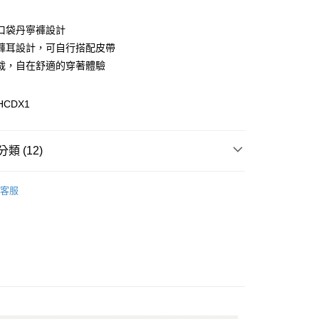
口袋丹寧褲設計
褲耳設計，可自行搭配皮帶
裁，自在舒適的穿著體驗
HCDX1
y
分期
類 (12)
你分期使用說明】
享後付
由台灣大哥大提供，台灣大哥大用戶可立即使用無須另外申請。
區
式選擇「大哥付你分期」，訂單成立後會自動跳轉到大哥付的交易
客服
證手機門號後，選擇欲分期的期數、繳款截止日，確認付款後即
性下著
FTEE先享後付」】
。
先享後付是「在收到商品之後才付款」的支付方式。 讓您購物簡單
性下著
准額度、可分期數及費用金額請依後續交易確認頁面所載為準。
心！
立30分鐘內，如未前往確認交易或遇審核未通過，訂單將自動取
：不需註冊會員、不需綁卡、不需儲值。
配件
長褲/吊帶褲
「轉專審核」未通過狀況，表示未達大哥付你分期系統評分，恕
：只要手機號碼，簡訊認證，即可結帳。
評估內容。
：先確認商品／服務後，再付款。
配件
當季新品服飾配件
式說明】
付款
項不併入電信帳單，「大哥付你分期」於每月結算日後寄送繳費提
EE先享後付」結帳流程】
配件
長褲/吊帶褲
0，滿NT$1,500(含以上)免運費
方式選擇「AFTEE先享後付」後，將跳轉至「AFTEE先享後
訊連結打開帳單後，可選擇「超商條碼／台灣大直營門市／銀行轉
頁面，進行簡訊認證並確認金額後，即可完成結帳。