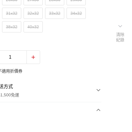
31x32
32x32
33x32
34x32
38x32
40x32
清除
紀錄
不適用折價券
送方式
1,500免運
次付款
付款