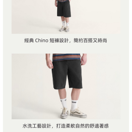
付款後萊爾富取貨
※ 交易是否成功請以「AFTEE先享後付 」之結帳頁面顯示為準，若有關於
資料（包含姓名、電話或地址）提供予台灣大哥大進項蒐集、處理及利用，
是否繳費成功／繳費後需取消欲退款等相關疑問，請聯繫「AFTEE先享後付
免運費
由本公司與您本人進行分期帳單所需資料之確認、核對及更正。
客戶支援中心」
https://netprotections.freshdesk.com/support/home
3.完整用戶服務條款，請詳閱以下連結：
https://oppay.tw/userRule
7-11取貨付款
【注意事項】
１．透過由恩沛科技股份有限公司提供之「AFTEE先享後付」服務完成之交
免運費
易，需依本服務之必要範圍內提供個人資料，並將交易相關給付款項請求債
權轉讓予恩沛科技股份有限公司。
付款後7-11取貨
２．關於個人資料處理事宜，請瀏覽以下網址：
免運費
https://aftee.tw/terms/#terms3
３．未成年的使用者請事先徵得法定代理人或監護人之同意方可使用
宅配
「AFTEE先享後付」，若未經同意申辦者引起之損失，本公司不負相關責
任。
免運費
４．使用「AFTEE先享後付」時，將依據個別帳號之用戶狀況，依本公司即
時審查核予不同之上限額度；若仍有額度不足之情形，本公司將視審查結果
請求用戶進行身份認證。
５．嚴禁一人註冊多個帳號或使用他人資訊註冊。若發現惡意使用之情形，
恩沛科技股份有限公司將有權停止該用戶之使用額度並採取法律行動。