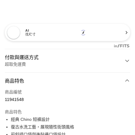
AI
找尺寸
付款與運送方式
超取免運費
付款方式
商品特色
信用卡一次付款
商品編號
超商取貨付款
11941548
LINE Pay
商品特色
Apple Pay
經典 Chino 短褲設計
復古水洗工藝，展現隨性街頭風格
悠遊付
前斜插口袋與後貼邊口袋設計