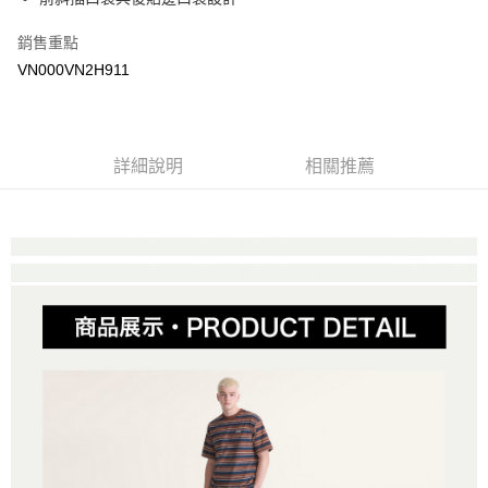
Google Pay
銷售重點
大哥付你分期
VN000VN2H911
相關說明
【大哥付你分期使用說明】
AFTEE先享後付
1.本服務由台灣大哥大提供，台灣大哥大用戶可立即使用無須另外申請。
2.付款方式選擇「大哥付你分期」，訂單成立後會自動跳轉到大哥付的交易
相關說明
詳細說明
相關推薦
流程，驗證手機門號後，選擇欲分期的期數、繳款截止日，確認付款後即完
【關於「AFTEE先享後付」】
成交易。
ATM付款
AFTEE先享後付是「在收到商品之後才付款」的支付方式。 讓您購物簡單
3.實際核准額度、可分期數及費用金額請依後續交易確認頁面所載為準。
便利好安心！
4.訂單成立30分鐘內，如未前往確認交易或遇審核未通過，訂單將自動取
１．簡單：不需註冊會員、不需綁卡、不需儲值。
運送方式
消。如遇「轉專審核」未通過狀況，表示未達大哥付你分期系統評分，恕無
２．便利：只要手機號碼，簡訊認證，即可結帳。
法說明評估內容。
３．安心：先確認商品／服務後，再付款。
全家取貨付款
【繳款方式說明】
1.分期款項不併入電信帳單，「大哥付你分期」於每月結算日後寄送繳費提
免運費
【「AFTEE先享後付」結帳流程】
醒簡訊。
１．於結帳方式選擇「AFTEE先享後付」後，將跳轉至「AFTEE先享後付」
2.透過簡訊連結打開帳單後，可選擇「超商條碼／台灣大直營門市／銀行轉
付款後全家取貨
結帳頁面，進行簡訊認證並確認金額後，即可完成結帳。
帳／街口支付／iPASS MONEY」等通路繳費。
２．訂單成立數日內，您將收到繳費通知簡訊。
免運費
３．收到繳費通知簡訊後14天內，點擊此簡訊中的連結，可透過四大超商／
【注意事項】
ATM／網路銀行／等多元方式進行付款，方視為交易完成。
萊爾富取貨付款
1.本服務係由「台灣大哥大股份有限公司」（以下簡稱本公司）所提供，讓
※ 請注意：結帳手續完成當下不需立刻繳費，但若您需要取消訂單，請聯絡
用戶於交易時，得透過本服務購買商品或服務，並由商店將買賣／分期付款
免運費
購買商品的店家。未經商家同意取消之訂單仍視為有效，需透過AFTEE先享
買賣價金債權讓與本公司後，依約使用本公司帳單繳交帳款。
後付繳納相關費用。
2.基於同意付款使用「大哥付你分期」之契約關係目的，商店將以您的個人