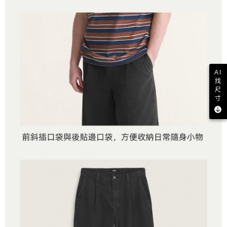
AI
找
尺
寸