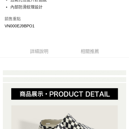
悠遊付
內部防滑紋理設計
Google Pay
銷售重點
大哥付你分期
VN000EJ9BPO1
相關說明
【大哥付你分期使用說明】
AFTEE先享後付
1.本服務由台灣大哥大提供，台灣大哥大用戶可立即使用無須另外申請。
2.付款方式選擇「大哥付你分期」，訂單成立後會自動跳轉到大哥付的交易
相關說明
詳細說明
相關推薦
流程，驗證手機門號後，選擇欲分期的期數、繳款截止日，確認付款後即完
【關於「AFTEE先享後付」】
成交易。
ATM付款
AFTEE先享後付是「在收到商品之後才付款」的支付方式。 讓您購物簡單
3.實際核准額度、可分期數及費用金額請依後續交易確認頁面所載為準。
便利好安心！
4.訂單成立30分鐘內，如未前往確認交易或遇審核未通過，訂單將自動取
１．簡單：不需註冊會員、不需綁卡、不需儲值。
運送方式
消。如遇「轉專審核」未通過狀況，表示未達大哥付你分期系統評分，恕無
２．便利：只要手機號碼，簡訊認證，即可結帳。
法說明評估內容。
３．安心：先確認商品／服務後，再付款。
全家取貨付款
【繳款方式說明】
1.分期款項不併入電信帳單，「大哥付你分期」於每月結算日後寄送繳費提
免運費
【「AFTEE先享後付」結帳流程】
醒簡訊。
１．於結帳方式選擇「AFTEE先享後付」後，將跳轉至「AFTEE先享後付」
2.透過簡訊連結打開帳單後，可選擇「超商條碼／台灣大直營門市／銀行轉
付款後全家取貨
結帳頁面，進行簡訊認證並確認金額後，即可完成結帳。
帳／街口支付／iPASS MONEY」等通路繳費。
２．訂單成立數日內，您將收到繳費通知簡訊。
免運費
３．收到繳費通知簡訊後14天內，點擊此簡訊中的連結，可透過四大超商／
【注意事項】
ATM／網路銀行／等多元方式進行付款，方視為交易完成。
萊爾富取貨付款
1.本服務係由「台灣大哥大股份有限公司」（以下簡稱本公司）所提供，讓
※ 請注意：結帳手續完成當下不需立刻繳費，但若您需要取消訂單，請聯絡
用戶於交易時，得透過本服務購買商品或服務，並由商店將買賣／分期付款
免運費
購買商品的店家。未經商家同意取消之訂單仍視為有效，需透過AFTEE先享