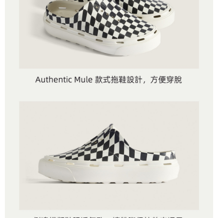
買賣價金債權讓與本公司後，依約使用本公司帳單繳交帳款。
後付繳納相關費用。
2.基於同意付款使用「大哥付你分期」之契約關係目的，商店將以您的個人
付款後萊爾富取貨
※ 交易是否成功請以「AFTEE先享後付 」之結帳頁面顯示為準，若有關於
資料（包含姓名、電話或地址）提供予台灣大哥大進項蒐集、處理及利用，
是否繳費成功／繳費後需取消欲退款等相關疑問，請聯繫「AFTEE先享後付
免運費
由本公司與您本人進行分期帳單所需資料之確認、核對及更正。
客戶支援中心」
https://netprotections.freshdesk.com/support/home
3.完整用戶服務條款，請詳閱以下連結：
https://oppay.tw/userRule
7-11取貨付款
【注意事項】
１．透過由恩沛科技股份有限公司提供之「AFTEE先享後付」服務完成之交
免運費
易，需依本服務之必要範圍內提供個人資料，並將交易相關給付款項請求債
權轉讓予恩沛科技股份有限公司。
付款後7-11取貨
２．關於個人資料處理事宜，請瀏覽以下網址：
免運費
https://aftee.tw/terms/#terms3
３．未成年的使用者請事先徵得法定代理人或監護人之同意方可使用
宅配
「AFTEE先享後付」，若未經同意申辦者引起之損失，本公司不負相關責
任。
免運費
４．使用「AFTEE先享後付」時，將依據個別帳號之用戶狀況，依本公司即
時審查核予不同之上限額度；若仍有額度不足之情形，本公司將視審查結果
請求用戶進行身份認證。
５．嚴禁一人註冊多個帳號或使用他人資訊註冊。若發現惡意使用之情形，
恩沛科技股份有限公司將有權停止該用戶之使用額度並採取法律行動。