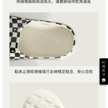
AI
找
尺
寸