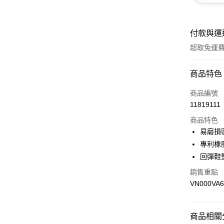
付款與運
超取免運
付款方式
商品特色
信用卡一
商品編號
11819111
超商取貨
商品特色
LINE Pay
易磨損
專利橡
Apple Pay
回彈鞋
悠遊付
銷售重點
VN000VA6
Google Pa
大哥付你
相關說明
商品相關分