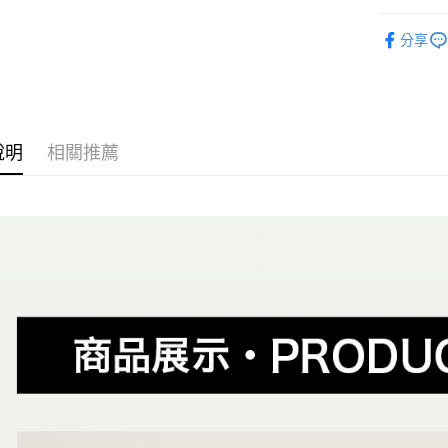
【大哥付
AFTEE先
1.本服務
全商品專
2.付款方
相關說明
分享
流程，驗
人氣商品
【關於「A
ATM付款
完成交易
AFTEE
男性
當
3.實際核
便利好安
4.訂單成
１．簡單
女性
當
消。如遇
２．便利
運送方式
無法說明
３．安心
說明
相關推薦
✨週週上新品
【繳款方
全家取貨
1.分期款
【「AFT
春夏新品
醒簡訊。
免運費
１．於結帳
2.透過簡
😎精選活
付」結帳
帳／街口支
付款後全
２．訂單
😎精選活
３．收到繳
免運費
【注意事
／ATM／
😎精選活
1.本服務
※ 請注意
萊爾富取
用戶於交
絡購買商品
專業滑板
款買賣價
先享後付
免運費
2.基於同
※ 交易是
主題風格
資料（包
是否繳費成
付款後萊
用，由本
付客戶支
Loafer 
免運費
3.完整用
【注意事
7-11取貨
１．透過由