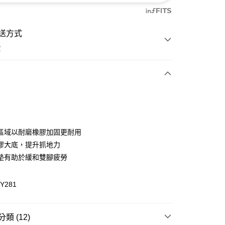
送方式
費
次付款
付款
區域以耐磨橡膠加固更耐用
膠大底，提升抓地力
墊有助於緩和雙腳疲勞
Y281
y
分期
類 (12)