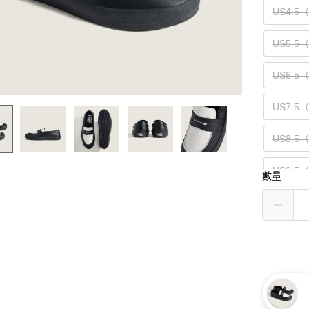
US4.5
US5.5
US6.5
US7.5
US8.5
US9.5
數量
US10.5
US11.5
US13（