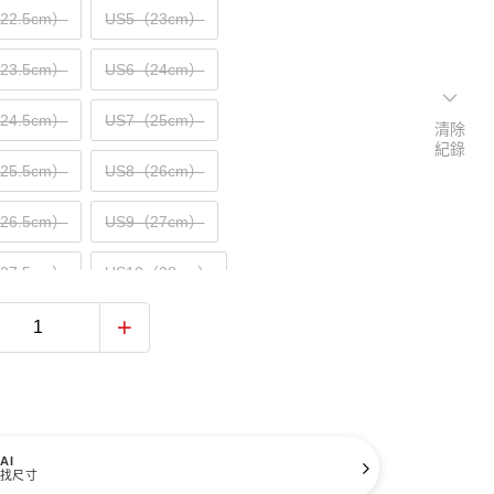
（22.5cm）
US5（23cm）
（23.5cm）
US6（24cm）
（24.5cm）
US7（25cm）
清除
紀錄
（25.5cm）
US8（26cm）
（26.5cm）
US9（27cm）
（27.5cm）
US10（28cm）
（28.5cm）
US11（29cm）
（29.5cm）
US12（30cm）
31cm）
AI
找尺寸