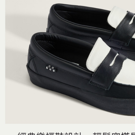
交易，需
免運費
求債權轉
２．關於
付款後7-1
https://aft
免運費
３．未成
「AFTE
宅配
任。
４．使用「
免運費
即時審查
結果請求
５．嚴禁
形，恩沛
動。