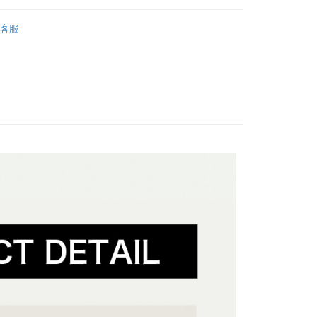
你分期使用說明】
享後付
由台灣大哥大提供，台灣大哥大用戶可立即使用無須另外申請。
區
式選擇「大哥付你分期」，訂單成立後會自動跳轉到大哥付的交易
客服
證手機門號後，選擇欲分期的期數、繳款截止日，確認付款後即
推薦
FTEE先享後付」】
。
先享後付是「在收到商品之後才付款」的支付方式。 讓您購物簡單
季新品鞋款
准額度、可分期數及費用金額請依後續交易確認頁面所載為準。
心！
立30分鐘內，如未前往確認交易或遇審核未通過，訂單將自動取
：不需註冊會員、不需綁卡、不需儲值。
季新品鞋款
「轉專審核」未通過狀況，表示未達大哥付你分期系統評分，恕
：只要手機號碼，簡訊認證，即可結帳。
評估內容。
：先確認商品／服務後，再付款。
🤘🏻
式說明】
付款
項不併入電信帳單，「大哥付你分期」於每月結算日後寄送繳費提
EE先享後付」結帳流程】
方式選擇「AFTEE先享後付」後，將跳轉至「AFTEE先享後
訊連結打開帳單後，可選擇「超商條碼／台灣大直營門市／銀行轉
動
頁面，進行簡訊認證並確認金額後，即可完成結帳。
精選鞋款 ‧ 搶先上脚
付／iPASS MONEY」等通路繳費。
家取貨
成立數日內，您將收到繳費通知簡訊。
動
APP下單🍦贈全家霜淇淋
費通知簡訊後14天內，點擊此簡訊中的連結，可透過四大超商
項】
網路銀行／等多元方式進行付款，方視為交易完成。
動
潮夏漫遊☀️滿額折$300
係由「台灣大哥大股份有限公司」（以下簡稱本公司）所提供，讓
：結帳手續完成當下不需立刻繳費，但若您需要取消訂單，請聯
貨付款
易時，得透過本服務購買商品或服務，並由商店將買賣／分期付
的店家。未經商家同意取消之訂單仍視為有效，需透過AFTEE
系列
Skate Classics
金債權讓與本公司後，依約使用本公司帳單繳交帳款。
繳納相關費用。
意付款使用「大哥付你分期」之契約關係目的，商店將以您的個人
否成功請以「AFTEE先享後付 」之結帳頁面顯示為準，若有關於
#復古城市風
含姓名、電話或地址）提供予台灣大哥大進項蒐集、處理及利
功／繳費後需取消欲退款等相關疑問，請聯繫「AFTEE先享後
爾富取貨
公司與您本人進行分期帳單所需資料之確認、核對及更正。
援中心」
https://netprotections.freshdesk.com/support/home
樂福鞋
戶服務條款，請詳閱以下連結：
https://oppay.tw/userRule
項】
付款
恩沛科技股份有限公司提供之「AFTEE先享後付」服務完成之