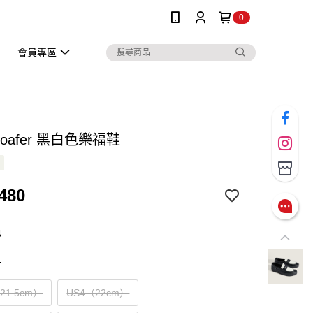
0
會員專區
 Loafer 黑白色樂福鞋
480
色
寸
（21.5cm）
US4（22cm）