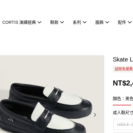
CORTIS 演繹經典
鞋款
系列
服飾
配件
Skate
超取免運費
NT$2,
顏色：黑
成人鞋尺
US3.5