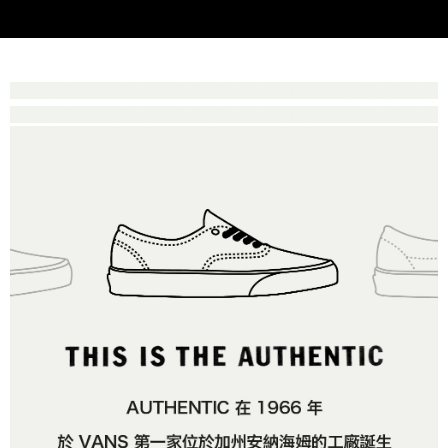
付款後萊爾富取貨
※ 交易是否成功請以「AFTEE先享後付 」之結帳頁面顯示為準，若有關於
資料（包含姓名、電話或地址）提供予台灣大哥大進項蒐集、處理及利用，
是否繳費成功／繳費後需取消欲退款等相關疑問，請聯繫「AFTEE先享後付
免運費
由本公司與您本人進行分期帳單所需資料之確認、核對及更正。
客戶支援中心」
https://netprotections.freshdesk.com/support/home
3.完整用戶服務條款，請詳閱以下連結：
https://oppay.tw/userRule
7-11取貨付款
【注意事項】
１．透過由恩沛科技股份有限公司提供之「AFTEE先享後付」服務完成之交
免運費
易，需依本服務之必要範圍內提供個人資料，並將交易相關給付款項請求債
權轉讓予恩沛科技股份有限公司。
付款後7-11取貨
２．關於個人資料處理事宜，請瀏覽以下網址：
免運費
https://aftee.tw/terms/#terms3
３．未成年的使用者請事先徵得法定代理人或監護人之同意方可使用
宅配
「AFTEE先享後付」，若未經同意申辦者引起之損失，本公司不負相關責
任。
免運費
４．使用「AFTEE先享後付」時，將依據個別帳號之用戶狀況，依本公司即
時審查核予不同之上限額度；若仍有額度不足之情形，本公司將視審查結果
請求用戶進行身份認證。
５．嚴禁一人註冊多個帳號或使用他人資訊註冊。若發現惡意使用之情形，
恩沛科技股份有限公司將有權停止該用戶之使用額度並採取法律行動。