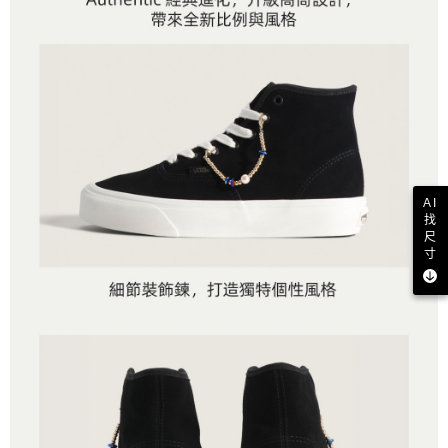
AI
找
尺
寸