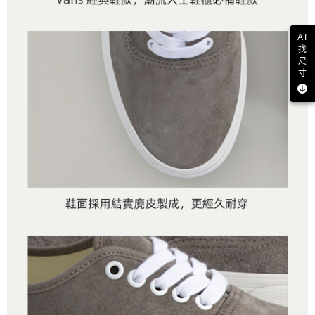
AI
找
尺
寸