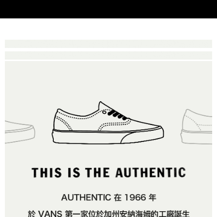
付款後萊爾富取貨
※ 交易是否成功請以「AFTEE先享後付 」之結帳頁面顯示為準，若有關於
資料（包含姓名、電話或地址）提供予台灣大哥大進項蒐集、處理及利用，
是否繳費成功／繳費後需取消欲退款等相關疑問，請聯繫「AFTEE先享後付
免運費
由本公司與您本人進行分期帳單所需資料之確認、核對及更正。
客戶支援中心」
https://netprotections.freshdesk.com/support/home
3.完整用戶服務條款，請詳閱以下連結：
https://oppay.tw/userRule
7-11取貨付款
【注意事項】
１．透過由恩沛科技股份有限公司提供之「AFTEE先享後付」服務完成之交
免運費
易，需依本服務之必要範圍內提供個人資料，並將交易相關給付款項請求債
權轉讓予恩沛科技股份有限公司。
付款後7-11取貨
２．關於個人資料處理事宜，請瀏覽以下網址：
免運費
https://aftee.tw/terms/#terms3
３．未成年的使用者請事先徵得法定代理人或監護人之同意方可使用
宅配
「AFTEE先享後付」，若未經同意申辦者引起之損失，本公司不負相關責
任。
免運費
４．使用「AFTEE先享後付」時，將依據個別帳號之用戶狀況，依本公司即
時審查核予不同之上限額度；若仍有額度不足之情形，本公司將視審查結果
請求用戶進行身份認證。
５．嚴禁一人註冊多個帳號或使用他人資訊註冊。若發現惡意使用之情形，
恩沛科技股份有限公司將有權停止該用戶之使用額度並採取法律行動。