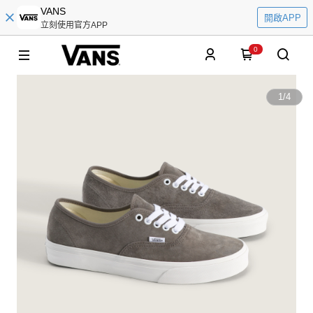
VANS
開啟APP
立刻使用官方APP
0
1
/
4