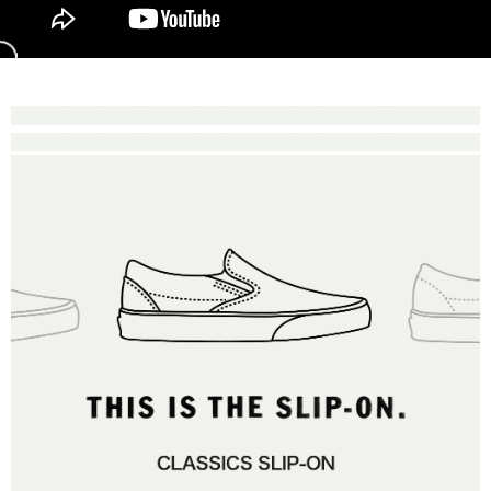
後付繳納相關費用。
2.基於同意付款使用「大哥付你分期」之契約關係目的，商店將以您的個人
付款後萊爾富取貨
※ 交易是否成功請以「AFTEE先享後付 」之結帳頁面顯示為準，若有關於
資料（包含姓名、電話或地址）提供予台灣大哥大進項蒐集、處理及利用，
是否繳費成功／繳費後需取消欲退款等相關疑問，請聯繫「AFTEE先享後付
每筆NT$80，滿NT$1,500(含以上)免運費
由本公司與您本人進行分期帳單所需資料之確認、核對及更正。
客戶支援中心」
https://netprotections.freshdesk.com/support/home
3.完整用戶服務條款，請詳閱以下連結：
https://oppay.tw/userRule
7-11取貨付款
【注意事項】
１．透過由恩沛科技股份有限公司提供之「AFTEE先享後付」服務完成之交
每筆NT$80，滿NT$1,500(含以上)免運費
易，需依本服務之必要範圍內提供個人資料，並將交易相關給付款項請求債
權轉讓予恩沛科技股份有限公司。
付款後7-11取貨
２．關於個人資料處理事宜，請瀏覽以下網址：
每筆NT$80，滿NT$1,500(含以上)免運費
https://aftee.tw/terms/#terms3
３．未成年的使用者請事先徵得法定代理人或監護人之同意方可使用
宅配
「AFTEE先享後付」，若未經同意申辦者引起之損失，本公司不負相關責
任。
每筆NT$80，滿NT$1,500(含以上)免運費
４．使用「AFTEE先享後付」時，將依據個別帳號之用戶狀況，依本公司即
時審查核予不同之上限額度；若仍有額度不足之情形，本公司將視審查結果
請求用戶進行身份認證。
５．嚴禁一人註冊多個帳號或使用他人資訊註冊。若發現惡意使用之情形，
恩沛科技股份有限公司將有權停止該用戶之使用額度並採取法律行動。