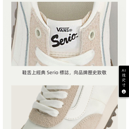
AI
找
尺
寸