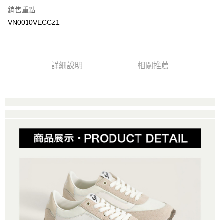
銷售重點
大哥付你分期
VN0010VECCZ1
相關說明
【大哥付你分期使用說明】
AFTEE先享後付
1.本服務由台灣大哥大提供，台灣大哥大用戶可立即使用無須另外申請。
2.付款方式選擇「大哥付你分期」，訂單成立後會自動跳轉到大哥付的交易
相關說明
詳細說明
相關推薦
流程，驗證手機門號後，選擇欲分期的期數、繳款截止日，確認付款後即完
【關於「AFTEE先享後付」】
成交易。
ATM付款
AFTEE先享後付是「在收到商品之後才付款」的支付方式。 讓您購物簡單
3.實際核准額度、可分期數及費用金額請依後續交易確認頁面所載為準。
便利好安心！
4.訂單成立30分鐘內，如未前往確認交易或遇審核未通過，訂單將自動取
１．簡單：不需註冊會員、不需綁卡、不需儲值。
運送方式
消。如遇「轉專審核」未通過狀況，表示未達大哥付你分期系統評分，恕無
２．便利：只要手機號碼，簡訊認證，即可結帳。
法說明評估內容。
３．安心：先確認商品／服務後，再付款。
全家取貨付款
【繳款方式說明】
1.分期款項不併入電信帳單，「大哥付你分期」於每月結算日後寄送繳費提
免運費
【「AFTEE先享後付」結帳流程】
醒簡訊。
１．於結帳方式選擇「AFTEE先享後付」後，將跳轉至「AFTEE先享後付」
2.透過簡訊連結打開帳單後，可選擇「超商條碼／台灣大直營門市／銀行轉
付款後全家取貨
結帳頁面，進行簡訊認證並確認金額後，即可完成結帳。
帳／街口支付／iPASS MONEY」等通路繳費。
２．訂單成立數日內，您將收到繳費通知簡訊。
免運費
３．收到繳費通知簡訊後14天內，點擊此簡訊中的連結，可透過四大超商／
【注意事項】
ATM／網路銀行／等多元方式進行付款，方視為交易完成。
萊爾富取貨付款
1.本服務係由「台灣大哥大股份有限公司」（以下簡稱本公司）所提供，讓
※ 請注意：結帳手續完成當下不需立刻繳費，但若您需要取消訂單，請聯絡
用戶於交易時，得透過本服務購買商品或服務，並由商店將買賣／分期付款
免運費
購買商品的店家。未經商家同意取消之訂單仍視為有效，需透過AFTEE先享
買賣價金債權讓與本公司後，依約使用本公司帳單繳交帳款。
後付繳納相關費用。
2.基於同意付款使用「大哥付你分期」之契約關係目的，商店將以您的個人
付款後萊爾富取貨
※ 交易是否成功請以「AFTEE先享後付 」之結帳頁面顯示為準，若有關於
資料（包含姓名、電話或地址）提供予台灣大哥大進項蒐集、處理及利用，