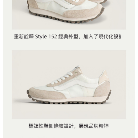
是否繳費成功／繳費後需取消欲退款等相關疑問，請聯繫「AFTEE先享後付
免運費
由本公司與您本人進行分期帳單所需資料之確認、核對及更正。
客戶支援中心」
https://netprotections.freshdesk.com/support/home
3.完整用戶服務條款，請詳閱以下連結：
https://oppay.tw/userRule
7-11取貨付款
【注意事項】
１．透過由恩沛科技股份有限公司提供之「AFTEE先享後付」服務完成之交
免運費
易，需依本服務之必要範圍內提供個人資料，並將交易相關給付款項請求債
權轉讓予恩沛科技股份有限公司。
付款後7-11取貨
２．關於個人資料處理事宜，請瀏覽以下網址：
免運費
https://aftee.tw/terms/#terms3
３．未成年的使用者請事先徵得法定代理人或監護人之同意方可使用
宅配
「AFTEE先享後付」，若未經同意申辦者引起之損失，本公司不負相關責
任。
免運費
４．使用「AFTEE先享後付」時，將依據個別帳號之用戶狀況，依本公司即
時審查核予不同之上限額度；若仍有額度不足之情形，本公司將視審查結果
請求用戶進行身份認證。
５．嚴禁一人註冊多個帳號或使用他人資訊註冊。若發現惡意使用之情形，
恩沛科技股份有限公司將有權停止該用戶之使用額度並採取法律行動。