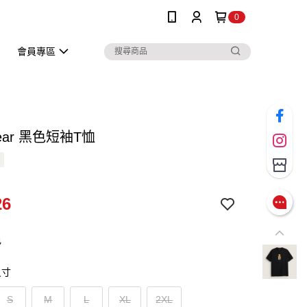
0
會員專區
 Bear 黑色短袖T恤
26
色
尺寸
S
M
L
XL
2XL