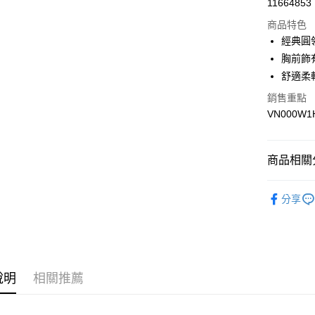
11664853
超商取貨
商品特色
LINE Pay
經典圓
胸前飾
Apple Pay
舒適柔
悠遊付
銷售重點
VN000W1
Google Pa
大哥付你
相關說明
商品相關分
【大哥付
AFTEE先
1.本服務
全商品專
2.付款方
相關說明
分享
流程，驗
男性
男
【關於「A
ATM付款
完成交易
AFTEE
女性
女
3.實際核
便利好安
4.訂單成
１．簡單
男生服飾
消。如遇
２．便利
運送方式
無法說明
３．安心
說明
相關推薦
男生服飾
【繳款方
全家取貨
1.分期款
【「AFT
女生服飾
醒簡訊。
免運費
１．於結帳