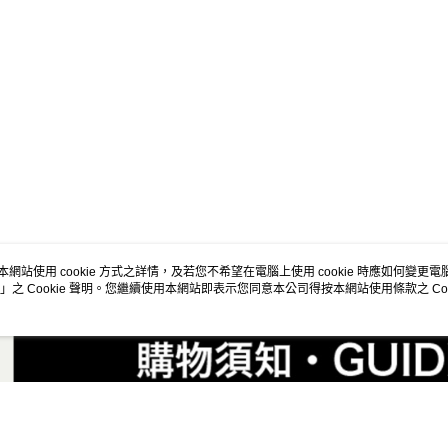
2.透過簡
女生服飾
付」結帳
帳／街口支
付款後全
２．訂單
✨週週上新品
３．收到繳
免運費
【注意事
／ATM／
春夏新品
1.本服務
※ 請注意
萊爾富取
用戶於交
絡購買商品
😎精選活
款買賣價
先享後付
免運費
2.基於同
※ 交易是
😎精選活
資料（包
是否繳費成
付款後萊
用，由本
付客戶支
主題風格
免運費
3.完整用
主題風格
【注意事
7-11取貨
１．透過由
交易，需
免運費
求債權轉
本網站使用 cookie 方式之詳情，及若您不希望在電腦上使用 cookie 時應如何變更電腦的
２．關於
」之 Cookie 聲明。您繼續使用本網站即表示您同意本公司得按本網站使用條款之 Coo
付款後7-1
https://aft
免運費
３．未成
「AFTE
宅配
任。
４．使用「
免運費
即時審查
結果請求
５．嚴禁
形，恩沛