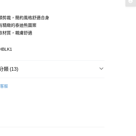
付款
領剪裁，簡約風格舒適合身
有精緻的泰迪熊圖案
軟材質，親膚舒適
HBLK1
y
分期
類 (13)
你分期使用說明】
享後付
由台灣大哥大提供，台灣大哥大用戶可立即使用無須另外申請。
區
式選擇「大哥付你分期」，訂單成立後會自動跳轉到大哥付的交易
客服
證手機門號後，選擇欲分期的期數、繳款截止日，確認付款後即
性上衣
FTEE先享後付」】
。
先享後付是「在收到商品之後才付款」的支付方式。 讓您購物簡單
性上衣
准額度、可分期數及費用金額請依後續交易確認頁面所載為準。
心！
立30分鐘內，如未前往確認交易或遇審核未通過，訂單將自動取
：不需註冊會員、不需綁卡、不需儲值。
配件
當季新品服飾配件
「轉專審核」未通過狀況，表示未達大哥付你分期系統評分，恕
：只要手機號碼，簡訊認證，即可結帳。
評估內容。
：先確認商品／服務後，再付款。
配件
T恤
式說明】
付款
項不併入電信帳單，「大哥付你分期」於每月結算日後寄送繳費提
EE先享後付」結帳流程】
配件
當季新品服飾配件
方式選擇「AFTEE先享後付」後，將跳轉至「AFTEE先享後