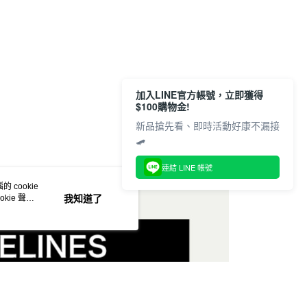
訊連結打開帳單後，可選擇「超商條碼／台灣大直營門市／銀行轉
配件
頁面，進行簡訊認證並確認金額後，即可完成結帳。
T恤
付／iPASS MONEY」等通路繳費。
家取貨
成立數日內，您將收到繳費通知簡訊。
🤘🏻
費通知簡訊後14天內，點擊此簡訊中的連結，可透過四大超商
項】
網路銀行／等多元方式進行付款，方視為交易完成。
係由「台灣大哥大股份有限公司」（以下簡稱本公司）所提供，讓
：結帳手續完成當下不需立刻繳費，但若您需要取消訂單，請聯
貨付款
易時，得透過本服務購買商品或服務，並由商店將買賣／分期付
的店家。未經商家同意取消之訂單仍視為有效，需透過AFTEE
動
拒絕沉悶 ‧ 亮點服飾
涼夏出行 ‧ 短TEE大賞
金債權讓與本公司後，依約使用本公司帳單繳交帳款。
繳納相關費用。
加入LINE官方帳號，立即獲得
意付款使用「大哥付你分期」之契約關係目的，商店將以您的個人
否成功請以「AFTEE先享後付 」之結帳頁面顯示為準，若有關於
動
Outlet Sale💥最低5折起
$100購物金!
含姓名、電話或地址）提供予台灣大哥大進項蒐集、處理及利
功／繳費後需取消欲退款等相關疑問，請聯繫「AFTEE先享後
爾富取貨
公司與您本人進行分期帳單所需資料之確認、核對及更正。
援中心」
https://netprotections.freshdesk.com/support/home
#低調俐落風
新品搶先看、即時活動好康不漏接
戶服務條款，請詳閱以下連結：
https://oppay.tw/userRule
🛹
項】
夏日穿搭 ‧ 酷帥上街
付款
恩沛科技股份有限公司提供之「AFTEE先享後付」服務完成之
連結 LINE 帳號
依本服務之必要範圍內提供個人資料，並將交易相關給付款項請
讓予恩沛科技股份有限公司。
 cookie
個人資料處理事宜，請瀏覽以下網址：
kie 聲明
1取貨
我知道了
ee.tw/terms/#terms3
年的使用者請事先徵得法定代理人或監護人之同意方可使用
E先享後付」，若未經同意申辦者引起之損失，本公司不負相關責
AFTEE先享後付」時，將依據個別帳號之用戶狀況，依本公司
核予不同之上限額度；若仍有額度不足之情形，本公司將視審查
用戶進行身份認證。
一人註冊多個帳號或使用他人資訊註冊。若發現惡意使用之情
科技股份有限公司將有權停止該用戶之使用額度並採取法律行