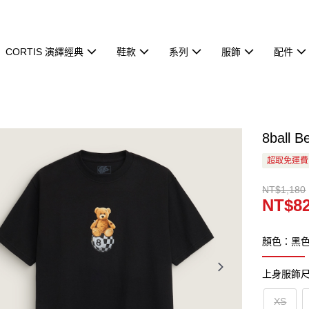
CORTIS 演繹經典
鞋款
系列
服飾
配件
8ball
超取免運費
NT$1,180
NT$8
顏色：黑
上身服飾
XS