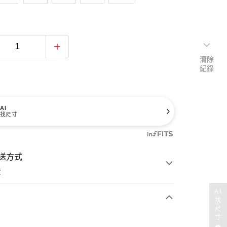
清除
紀錄
AI
找尺寸
送方式
費
AI
找
尺
次付款
寸