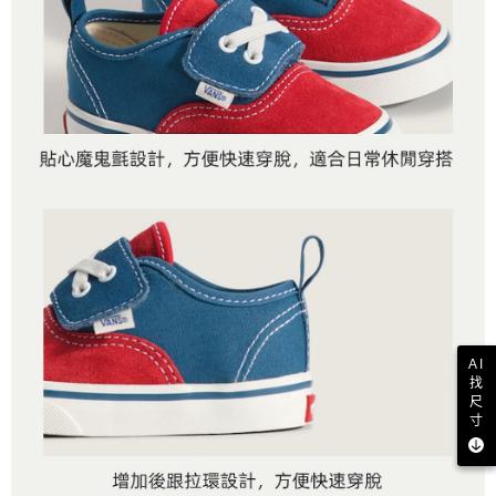
AI
找
尺
寸