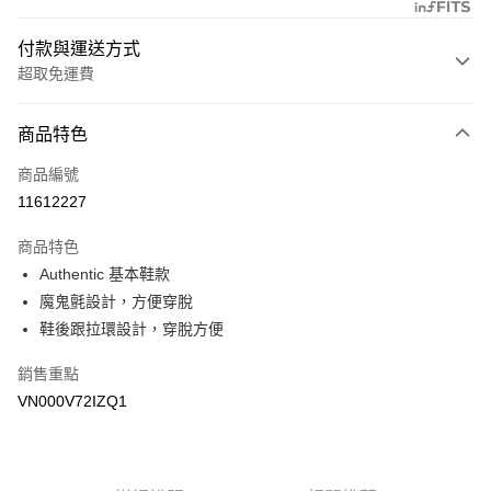
付款與運送方式
超取免運費
付款方式
商品特色
信用卡一次付款
商品編號
超商取貨付款
11612227
LINE Pay
商品特色
Apple Pay
Authentic 基本鞋款
魔鬼氈設計，方便穿脫
悠遊付
鞋後跟拉環設計，穿脫方便
Google Pay
銷售重點
大哥付你分期
VN000V72IZQ1
相關說明
【大哥付你分期使用說明】
AFTEE先享後付
1.本服務由台灣大哥大提供，台灣大哥大用戶可立即使用無須另外申請。
2.付款方式選擇「大哥付你分期」，訂單成立後會自動跳轉到大哥付的交易
相關說明