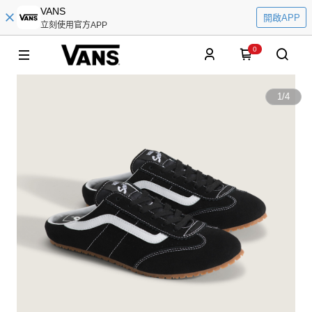
VANS
開啟APP
立刻使用官方APP
0
1
/
4