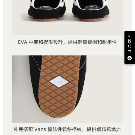
AI
找
尺
寸