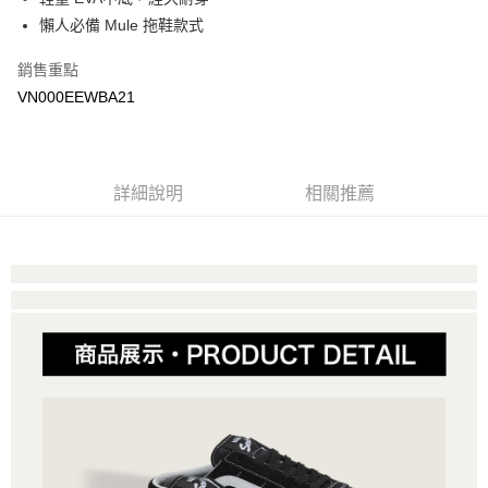
悠遊付
懶人必備 Mule 拖鞋款式
Google Pay
銷售重點
大哥付你分期
VN000EEWBA21
相關說明
【大哥付你分期使用說明】
AFTEE先享後付
1.本服務由台灣大哥大提供，台灣大哥大用戶可立即使用無須另外申請。
2.付款方式選擇「大哥付你分期」，訂單成立後會自動跳轉到大哥付的交易
相關說明
詳細說明
相關推薦
流程，驗證手機門號後，選擇欲分期的期數、繳款截止日，確認付款後即完
【關於「AFTEE先享後付」】
成交易。
ATM付款
AFTEE先享後付是「在收到商品之後才付款」的支付方式。 讓您購物簡單
3.實際核准額度、可分期數及費用金額請依後續交易確認頁面所載為準。
便利好安心！
4.訂單成立30分鐘內，如未前往確認交易或遇審核未通過，訂單將自動取
１．簡單：不需註冊會員、不需綁卡、不需儲值。
運送方式
消。如遇「轉專審核」未通過狀況，表示未達大哥付你分期系統評分，恕無
２．便利：只要手機號碼，簡訊認證，即可結帳。
法說明評估內容。
３．安心：先確認商品／服務後，再付款。
全家取貨付款
【繳款方式說明】
1.分期款項不併入電信帳單，「大哥付你分期」於每月結算日後寄送繳費提
每筆NT$80，滿NT$1,500(含以上)免運費
【「AFTEE先享後付」結帳流程】
醒簡訊。
１．於結帳方式選擇「AFTEE先享後付」後，將跳轉至「AFTEE先享後付」
2.透過簡訊連結打開帳單後，可選擇「超商條碼／台灣大直營門市／銀行轉
付款後全家取貨
結帳頁面，進行簡訊認證並確認金額後，即可完成結帳。
帳／街口支付／iPASS MONEY」等通路繳費。
２．訂單成立數日內，您將收到繳費通知簡訊。
每筆NT$80，滿NT$1,500(含以上)免運費
３．收到繳費通知簡訊後14天內，點擊此簡訊中的連結，可透過四大超商／
【注意事項】
ATM／網路銀行／等多元方式進行付款，方視為交易完成。
萊爾富取貨付款
1.本服務係由「台灣大哥大股份有限公司」（以下簡稱本公司）所提供，讓
※ 請注意：結帳手續完成當下不需立刻繳費，但若您需要取消訂單，請聯絡
用戶於交易時，得透過本服務購買商品或服務，並由商店將買賣／分期付款
每筆NT$80，滿NT$1,500(含以上)免運費
購買商品的店家。未經商家同意取消之訂單仍視為有效，需透過AFTEE先享