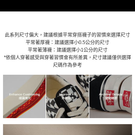
付款後萊爾富取貨
※ 交易是否成功請以「AFTEE先享後付 」之結帳頁面顯示為準，若有關於
資料（包含姓名、電話或地址）提供予台灣大哥大進項蒐集、處理及利用，
是否繳費成功／繳費後需取消欲退款等相關疑問，請聯繫「AFTEE先享後付
免運費
由本公司與您本人進行分期帳單所需資料之確認、核對及更正。
客戶支援中心」
https://netprotections.freshdesk.com/support/home
3.完整用戶服務條款，請詳閱以下連結：
https://oppay.tw/userRule
7-11取貨付款
【注意事項】
１．透過由恩沛科技股份有限公司提供之「AFTEE先享後付」服務完成之交
免運費
易，需依本服務之必要範圍內提供個人資料，並將交易相關給付款項請求債
此系列尺寸偏大，建議根據平常穿搭襪子的習慣來選擇尺寸
權轉讓予恩沛科技股份有限公司。
付款後7-11取貨
平常著厚襪：建議選擇小0.5公分的尺寸
２．關於個人資料處理事宜，請瀏覽以下網址：
免運費
平常著薄襪：建議選擇小1公分的尺寸
https://aftee.tw/terms/#terms3
３．未成年的使用者請事先徵得法定代理人或監護人之同意方可使用
*依個人穿著感受與穿著習慣會有所差異，尺寸建議僅供選擇
宅配
「AFTEE先享後付」，若未經同意申辦者引起之損失，本公司不負相關責
尺碼作為參考
任。
免運費
４．使用「AFTEE先享後付」時，將依據個別帳號之用戶狀況，依本公司即
時審查核予不同之上限額度；若仍有額度不足之情形，本公司將視審查結果
請求用戶進行身份認證。
５．嚴禁一人註冊多個帳號或使用他人資訊註冊。若發現惡意使用之情形，
恩沛科技股份有限公司將有權停止該用戶之使用額度並採取法律行動。