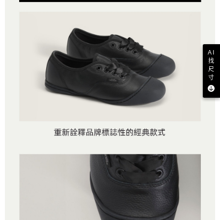
AI
找
尺
寸