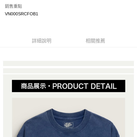
銷售重點
大哥付你分期
VN000SRCFOB1
相關說明
【大哥付你分期使用說明】
AFTEE先享後付
1.本服務由台灣大哥大提供，台灣大哥大用戶可立即使用無須另外申請。
2.付款方式選擇「大哥付你分期」，訂單成立後會自動跳轉到大哥付的交易
相關說明
詳細說明
相關推薦
流程，驗證手機門號後，選擇欲分期的期數、繳款截止日，確認付款後即完
【關於「AFTEE先享後付」】
成交易。
ATM付款
AFTEE先享後付是「在收到商品之後才付款」的支付方式。 讓您購物簡單
3.實際核准額度、可分期數及費用金額請依後續交易確認頁面所載為準。
便利好安心！
4.訂單成立30分鐘內，如未前往確認交易或遇審核未通過，訂單將自動取
１．簡單：不需註冊會員、不需綁卡、不需儲值。
運送方式
消。如遇「轉專審核」未通過狀況，表示未達大哥付你分期系統評分，恕無
２．便利：只要手機號碼，簡訊認證，即可結帳。
法說明評估內容。
３．安心：先確認商品／服務後，再付款。
全家取貨付款
【繳款方式說明】
1.分期款項不併入電信帳單，「大哥付你分期」於每月結算日後寄送繳費提
免運費
【「AFTEE先享後付」結帳流程】
醒簡訊。
１．於結帳方式選擇「AFTEE先享後付」後，將跳轉至「AFTEE先享後付」
2.透過簡訊連結打開帳單後，可選擇「超商條碼／台灣大直營門市／銀行轉
付款後全家取貨
結帳頁面，進行簡訊認證並確認金額後，即可完成結帳。
帳／街口支付／iPASS MONEY」等通路繳費。
２．訂單成立數日內，您將收到繳費通知簡訊。
免運費
３．收到繳費通知簡訊後14天內，點擊此簡訊中的連結，可透過四大超商／
【注意事項】
ATM／網路銀行／等多元方式進行付款，方視為交易完成。
萊爾富取貨付款
1.本服務係由「台灣大哥大股份有限公司」（以下簡稱本公司）所提供，讓
※ 請注意：結帳手續完成當下不需立刻繳費，但若您需要取消訂單，請聯絡
用戶於交易時，得透過本服務購買商品或服務，並由商店將買賣／分期付款
免運費
購買商品的店家。未經商家同意取消之訂單仍視為有效，需透過AFTEE先享
買賣價金債權讓與本公司後，依約使用本公司帳單繳交帳款。
後付繳納相關費用。
2.基於同意付款使用「大哥付你分期」之契約關係目的，商店將以您的個人
付款後萊爾富取貨
※ 交易是否成功請以「AFTEE先享後付 」之結帳頁面顯示為準，若有關於
資料（包含姓名、電話或地址）提供予台灣大哥大進項蒐集、處理及利用，