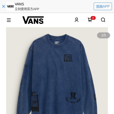
VANS
開啟APP
立刻使用官方APP
0
1
/
5