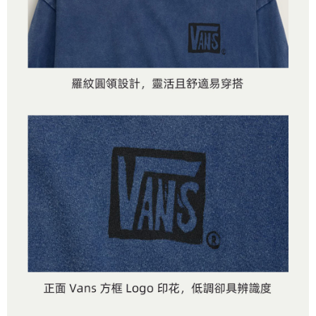
是否繳費成功／繳費後需取消欲退款等相關疑問，請聯繫「AFTEE先享後付
免運費
由本公司與您本人進行分期帳單所需資料之確認、核對及更正。
客戶支援中心」
https://netprotections.freshdesk.com/support/home
3.完整用戶服務條款，請詳閱以下連結：
https://oppay.tw/userRule
7-11取貨付款
【注意事項】
１．透過由恩沛科技股份有限公司提供之「AFTEE先享後付」服務完成之交
免運費
易，需依本服務之必要範圍內提供個人資料，並將交易相關給付款項請求債
權轉讓予恩沛科技股份有限公司。
付款後7-11取貨
２．關於個人資料處理事宜，請瀏覽以下網址：
免運費
https://aftee.tw/terms/#terms3
３．未成年的使用者請事先徵得法定代理人或監護人之同意方可使用
宅配
「AFTEE先享後付」，若未經同意申辦者引起之損失，本公司不負相關責
任。
免運費
４．使用「AFTEE先享後付」時，將依據個別帳號之用戶狀況，依本公司即
時審查核予不同之上限額度；若仍有額度不足之情形，本公司將視審查結果
請求用戶進行身份認證。
５．嚴禁一人註冊多個帳號或使用他人資訊註冊。若發現惡意使用之情形，
恩沛科技股份有限公司將有權停止該用戶之使用額度並採取法律行動。