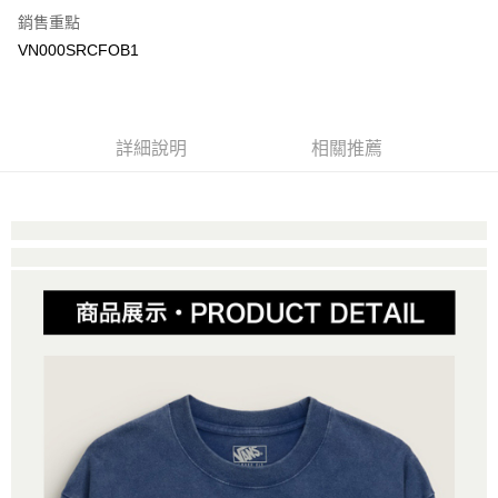
銷售重點
大哥付你分期
VN000SRCFOB1
相關說明
【大哥付你分期使用說明】
AFTEE先享後付
1.本服務由台灣大哥大提供，台灣大哥大用戶可立即使用無須另外申請。
2.付款方式選擇「大哥付你分期」，訂單成立後會自動跳轉到大哥付的交易
相關說明
詳細說明
相關推薦
流程，驗證手機門號後，選擇欲分期的期數、繳款截止日，確認付款後即完
【關於「AFTEE先享後付」】
成交易。
ATM付款
AFTEE先享後付是「在收到商品之後才付款」的支付方式。 讓您購物簡單
3.實際核准額度、可分期數及費用金額請依後續交易確認頁面所載為準。
便利好安心！
4.訂單成立30分鐘內，如未前往確認交易或遇審核未通過，訂單將自動取
１．簡單：不需註冊會員、不需綁卡、不需儲值。
運送方式
消。如遇「轉專審核」未通過狀況，表示未達大哥付你分期系統評分，恕無
２．便利：只要手機號碼，簡訊認證，即可結帳。
法說明評估內容。
３．安心：先確認商品／服務後，再付款。
全家取貨付款
【繳款方式說明】
1.分期款項不併入電信帳單，「大哥付你分期」於每月結算日後寄送繳費提
每筆NT$80，滿NT$1,500(含以上)免運費
【「AFTEE先享後付」結帳流程】
醒簡訊。
１．於結帳方式選擇「AFTEE先享後付」後，將跳轉至「AFTEE先享後付」
2.透過簡訊連結打開帳單後，可選擇「超商條碼／台灣大直營門市／銀行轉
付款後全家取貨
結帳頁面，進行簡訊認證並確認金額後，即可完成結帳。
帳／街口支付／iPASS MONEY」等通路繳費。
２．訂單成立數日內，您將收到繳費通知簡訊。
每筆NT$80，滿NT$1,500(含以上)免運費
３．收到繳費通知簡訊後14天內，點擊此簡訊中的連結，可透過四大超商／
【注意事項】
ATM／網路銀行／等多元方式進行付款，方視為交易完成。
萊爾富取貨付款
1.本服務係由「台灣大哥大股份有限公司」（以下簡稱本公司）所提供，讓
※ 請注意：結帳手續完成當下不需立刻繳費，但若您需要取消訂單，請聯絡
用戶於交易時，得透過本服務購買商品或服務，並由商店將買賣／分期付款
每筆NT$80，滿NT$1,500(含以上)免運費
購買商品的店家。未經商家同意取消之訂單仍視為有效，需透過AFTEE先享
買賣價金債權讓與本公司後，依約使用本公司帳單繳交帳款。
後付繳納相關費用。
2.基於同意付款使用「大哥付你分期」之契約關係目的，商店將以您的個人
付款後萊爾富取貨
※ 交易是否成功請以「AFTEE先享後付 」之結帳頁面顯示為準，若有關於
資料（包含姓名、電話或地址）提供予台灣大哥大進項蒐集、處理及利用，