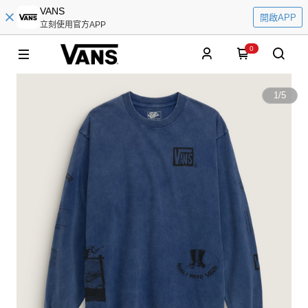
VANS
開啟APP
立刻使用官方APP
0
1
/
5