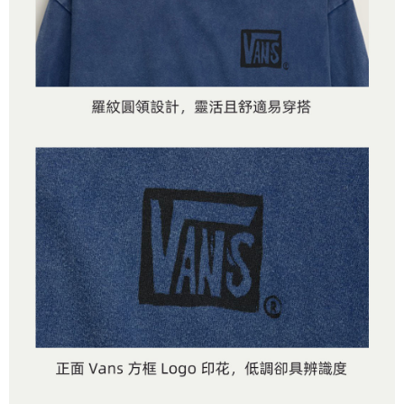
是否繳費成功／繳費後需取消欲退款等相關疑問，請聯繫「AFTEE先享後付
每筆NT$80，滿NT$1,500(含以上)免運費
由本公司與您本人進行分期帳單所需資料之確認、核對及更正。
客戶支援中心」
https://netprotections.freshdesk.com/support/home
3.完整用戶服務條款，請詳閱以下連結：
https://oppay.tw/userRule
7-11取貨付款
【注意事項】
１．透過由恩沛科技股份有限公司提供之「AFTEE先享後付」服務完成之交
每筆NT$80，滿NT$1,500(含以上)免運費
易，需依本服務之必要範圍內提供個人資料，並將交易相關給付款項請求債
權轉讓予恩沛科技股份有限公司。
付款後7-11取貨
２．關於個人資料處理事宜，請瀏覽以下網址：
每筆NT$80，滿NT$1,500(含以上)免運費
https://aftee.tw/terms/#terms3
３．未成年的使用者請事先徵得法定代理人或監護人之同意方可使用
宅配
「AFTEE先享後付」，若未經同意申辦者引起之損失，本公司不負相關責
任。
每筆NT$80，滿NT$1,500(含以上)免運費
４．使用「AFTEE先享後付」時，將依據個別帳號之用戶狀況，依本公司即
時審查核予不同之上限額度；若仍有額度不足之情形，本公司將視審查結果
請求用戶進行身份認證。
５．嚴禁一人註冊多個帳號或使用他人資訊註冊。若發現惡意使用之情形，
恩沛科技股份有限公司將有權停止該用戶之使用額度並採取法律行動。