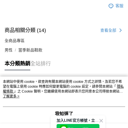
客服
商品相關分類 (14)
查看全部
全商品專區
男性
當季新品鞋款
本分類熱銷
全站排行
本網站中使用 cookie，欲查詢有關本網站使用 cookie 方式之詳情，及若您不希
熱門標籤
望在電腦上使用 cookie 時應如何變更電腦的 cookie 設定，請參閱本網站「
隱私
權條款
」之 Cookie 聲明。您繼續使用本網站即表示您同意本公司得按本網站使
用條款之 Cookie 聲明使用 cookie。
了解更多 >
我知道了
加入LINE官方帳號，立即獲得$100購物金!