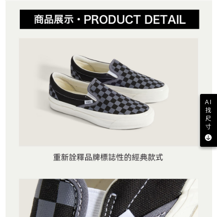
AI
找
尺
寸