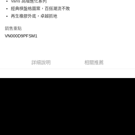
Vans 高階進化系列
經典棋盤格圖案，百搭潮流不敗
悠遊付
再生橡膠外底，卓越抓地
Google Pay
銷售重點
大哥付你分期
VN000D9PFSM1
相關說明
【大哥付你分期使用說明】
AFTEE先享後付
1.本服務由台灣大哥大提供，台灣大哥大用戶可立即使用無須另外申請。
2.付款方式選擇「大哥付你分期」，訂單成立後會自動跳轉到大哥付的交易
相關說明
詳細說明
相關推薦
流程，驗證手機門號後，選擇欲分期的期數、繳款截止日，確認付款後即完
【關於「AFTEE先享後付」】
成交易。
ATM付款
AFTEE先享後付是「在收到商品之後才付款」的支付方式。 讓您購物簡單
3.實際核准額度、可分期數及費用金額請依後續交易確認頁面所載為準。
便利好安心！
4.訂單成立30分鐘內，如未前往確認交易或遇審核未通過，訂單將自動取
１．簡單：不需註冊會員、不需綁卡、不需儲值。
運送方式
消。如遇「轉專審核」未通過狀況，表示未達大哥付你分期系統評分，恕無
２．便利：只要手機號碼，簡訊認證，即可結帳。
法說明評估內容。
３．安心：先確認商品／服務後，再付款。
全家取貨付款
【繳款方式說明】
1.分期款項不併入電信帳單，「大哥付你分期」於每月結算日後寄送繳費提
免運費
【「AFTEE先享後付」結帳流程】
醒簡訊。
１．於結帳方式選擇「AFTEE先享後付」後，將跳轉至「AFTEE先享後付」
2.透過簡訊連結打開帳單後，可選擇「超商條碼／台灣大直營門市／銀行轉
付款後全家取貨
結帳頁面，進行簡訊認證並確認金額後，即可完成結帳。
帳／街口支付／iPASS MONEY」等通路繳費。
２．訂單成立數日內，您將收到繳費通知簡訊。
免運費
３．收到繳費通知簡訊後14天內，點擊此簡訊中的連結，可透過四大超商／
【注意事項】
ATM／網路銀行／等多元方式進行付款，方視為交易完成。
萊爾富取貨付款
1.本服務係由「台灣大哥大股份有限公司」（以下簡稱本公司）所提供，讓