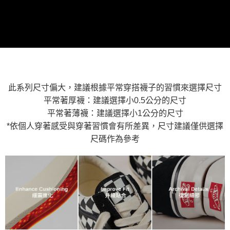
※ 請注意：結帳手續完成當下不需立刻繳費，但若您需要取消訂單，請聯絡
用戶於交易時，得透過本服務購買商品或服務，並由商店將買賣／分期付款
免運費
購買商品的店家。未經商家同意取消之訂單仍視為有效，需透過AFTEE先享
買賣價金債權讓與本公司後，依約使用本公司帳單繳交帳款。
後付繳納相關費用。
2.基於同意付款使用「大哥付你分期」之契約關係目的，商店將以您的個人
付款後萊爾富取貨
※ 交易是否成功請以「AFTEE先享後付 」之結帳頁面顯示為準，若有關於
資料（包含姓名、電話或地址）提供予台灣大哥大進項蒐集、處理及利用，
是否繳費成功／繳費後需取消欲退款等相關疑問，請聯繫「AFTEE先享後付
免運費
由本公司與您本人進行分期帳單所需資料之確認、核對及更正。
客戶支援中心」
https://netprotections.freshdesk.com/support/home
3.完整用戶服務條款，請詳閱以下連結：
https://oppay.tw/userRule
7-11取貨付款
【注意事項】
１．透過由恩沛科技股份有限公司提供之「AFTEE先享後付」服務完成之交
免運費
易，需依本服務之必要範圍內提供個人資料，並將交易相關給付款項請求債
此系列尺寸偏大，建議根據平常穿搭襪子的習慣來選擇尺寸
權轉讓予恩沛科技股份有限公司。
付款後7-11取貨
平常著厚襪：建議選擇小0.5公分的尺寸
２．關於個人資料處理事宜，請瀏覽以下網址：
免運費
平常著薄襪：建議選擇小1公分的尺寸
https://aftee.tw/terms/#terms3
３．未成年的使用者請事先徵得法定代理人或監護人之同意方可使用
*依個人穿著感受與穿著習慣會有所差異，尺寸建議僅供選擇
宅配
「AFTEE先享後付」，若未經同意申辦者引起之損失，本公司不負相關責
尺碼作為參考
任。
免運費
４．使用「AFTEE先享後付」時，將依據個別帳號之用戶狀況，依本公司即
時審查核予不同之上限額度；若仍有額度不足之情形，本公司將視審查結果
請求用戶進行身份認證。
５．嚴禁一人註冊多個帳號或使用他人資訊註冊。若發現惡意使用之情形，
恩沛科技股份有限公司將有權停止該用戶之使用額度並採取法律行動。