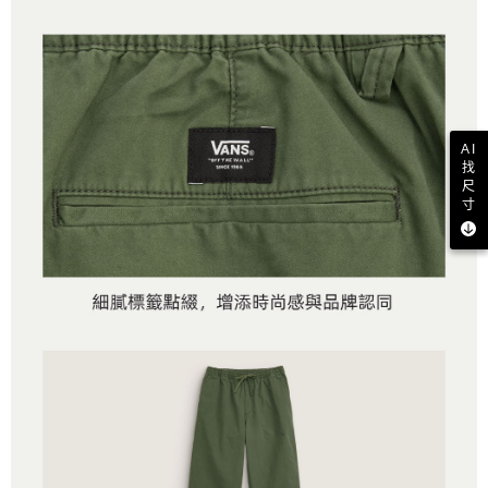
AI
找
尺
寸