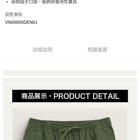
兩側插手口袋，裝飾與實用性兼具
Google Pay
銷售重點
大哥付你分期
VN00000DEN61
相關說明
【大哥付你分期使用說明】
AFTEE先享後付
1.本服務由台灣大哥大提供，台灣大哥大用戶可立即使用無須另外申請。
2.付款方式選擇「大哥付你分期」，訂單成立後會自動跳轉到大哥付的交易
相關說明
詳細說明
相關推薦
流程，驗證手機門號後，選擇欲分期的期數、繳款截止日，確認付款後即完
【關於「AFTEE先享後付」】
成交易。
ATM付款
AFTEE先享後付是「在收到商品之後才付款」的支付方式。 讓您購物簡單
3.實際核准額度、可分期數及費用金額請依後續交易確認頁面所載為準。
便利好安心！
4.訂單成立30分鐘內，如未前往確認交易或遇審核未通過，訂單將自動取
１．簡單：不需註冊會員、不需綁卡、不需儲值。
運送方式
消。如遇「轉專審核」未通過狀況，表示未達大哥付你分期系統評分，恕無
２．便利：只要手機號碼，簡訊認證，即可結帳。
法說明評估內容。
３．安心：先確認商品／服務後，再付款。
全家取貨付款
【繳款方式說明】
1.分期款項不併入電信帳單，「大哥付你分期」於每月結算日後寄送繳費提
免運費
【「AFTEE先享後付」結帳流程】
醒簡訊。
１．於結帳方式選擇「AFTEE先享後付」後，將跳轉至「AFTEE先享後付」
2.透過簡訊連結打開帳單後，可選擇「超商條碼／台灣大直營門市／銀行轉
付款後全家取貨
結帳頁面，進行簡訊認證並確認金額後，即可完成結帳。
帳／街口支付／iPASS MONEY」等通路繳費。
２．訂單成立數日內，您將收到繳費通知簡訊。
免運費
３．收到繳費通知簡訊後14天內，點擊此簡訊中的連結，可透過四大超商／
【注意事項】
ATM／網路銀行／等多元方式進行付款，方視為交易完成。
萊爾富取貨付款
1.本服務係由「台灣大哥大股份有限公司」（以下簡稱本公司）所提供，讓
※ 請注意：結帳手續完成當下不需立刻繳費，但若您需要取消訂單，請聯絡
用戶於交易時，得透過本服務購買商品或服務，並由商店將買賣／分期付款
免運費
購買商品的店家。未經商家同意取消之訂單仍視為有效，需透過AFTEE先享
買賣價金債權讓與本公司後，依約使用本公司帳單繳交帳款。
後付繳納相關費用。