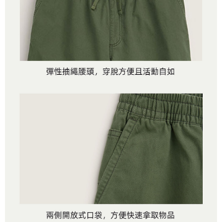
2.基於同意付款使用「大哥付你分期」之契約關係目的，商店將以您的個人
付款後萊爾富取貨
※ 交易是否成功請以「AFTEE先享後付 」之結帳頁面顯示為準，若有關於
資料（包含姓名、電話或地址）提供予台灣大哥大進項蒐集、處理及利用，
是否繳費成功／繳費後需取消欲退款等相關疑問，請聯繫「AFTEE先享後付
免運費
由本公司與您本人進行分期帳單所需資料之確認、核對及更正。
客戶支援中心」
https://netprotections.freshdesk.com/support/home
3.完整用戶服務條款，請詳閱以下連結：
https://oppay.tw/userRule
7-11取貨付款
【注意事項】
１．透過由恩沛科技股份有限公司提供之「AFTEE先享後付」服務完成之交
免運費
易，需依本服務之必要範圍內提供個人資料，並將交易相關給付款項請求債
權轉讓予恩沛科技股份有限公司。
付款後7-11取貨
２．關於個人資料處理事宜，請瀏覽以下網址：
免運費
https://aftee.tw/terms/#terms3
３．未成年的使用者請事先徵得法定代理人或監護人之同意方可使用
宅配
「AFTEE先享後付」，若未經同意申辦者引起之損失，本公司不負相關責
任。
免運費
４．使用「AFTEE先享後付」時，將依據個別帳號之用戶狀況，依本公司即
時審查核予不同之上限額度；若仍有額度不足之情形，本公司將視審查結果
請求用戶進行身份認證。
５．嚴禁一人註冊多個帳號或使用他人資訊註冊。若發現惡意使用之情形，
恩沛科技股份有限公司將有權停止該用戶之使用額度並採取法律行動。