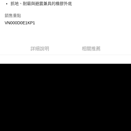
抓地、耐磨與避震兼具的橡膠外底
Google Pay
銷售重點
大哥付你分期
VN000D0E1KP1
相關說明
【大哥付你分期使用說明】
AFTEE先享後付
1.本服務由台灣大哥大提供，台灣大哥大用戶可立即使用無須另外申請。
2.付款方式選擇「大哥付你分期」，訂單成立後會自動跳轉到大哥付的交易
相關說明
詳細說明
相關推薦
流程，驗證手機門號後，選擇欲分期的期數、繳款截止日，確認付款後即完
【關於「AFTEE先享後付」】
成交易。
ATM付款
AFTEE先享後付是「在收到商品之後才付款」的支付方式。 讓您購物簡單
3.實際核准額度、可分期數及費用金額請依後續交易確認頁面所載為準。
便利好安心！
4.訂單成立30分鐘內，如未前往確認交易或遇審核未通過，訂單將自動取
１．簡單：不需註冊會員、不需綁卡、不需儲值。
運送方式
消。如遇「轉專審核」未通過狀況，表示未達大哥付你分期系統評分，恕無
２．便利：只要手機號碼，簡訊認證，即可結帳。
法說明評估內容。
３．安心：先確認商品／服務後，再付款。
全家取貨付款
【繳款方式說明】
1.分期款項不併入電信帳單，「大哥付你分期」於每月結算日後寄送繳費提
免運費
【「AFTEE先享後付」結帳流程】
醒簡訊。
１．於結帳方式選擇「AFTEE先享後付」後，將跳轉至「AFTEE先享後付」
2.透過簡訊連結打開帳單後，可選擇「超商條碼／台灣大直營門市／銀行轉
付款後全家取貨
結帳頁面，進行簡訊認證並確認金額後，即可完成結帳。
帳／街口支付／iPASS MONEY」等通路繳費。
２．訂單成立數日內，您將收到繳費通知簡訊。
免運費
３．收到繳費通知簡訊後14天內，點擊此簡訊中的連結，可透過四大超商／
【注意事項】
ATM／網路銀行／等多元方式進行付款，方視為交易完成。
萊爾富取貨付款
1.本服務係由「台灣大哥大股份有限公司」（以下簡稱本公司）所提供，讓
※ 請注意：結帳手續完成當下不需立刻繳費，但若您需要取消訂單，請聯絡
用戶於交易時，得透過本服務購買商品或服務，並由商店將買賣／分期付款
免運費
購買商品的店家。未經商家同意取消之訂單仍視為有效，需透過AFTEE先享
買賣價金債權讓與本公司後，依約使用本公司帳單繳交帳款。
後付繳納相關費用。