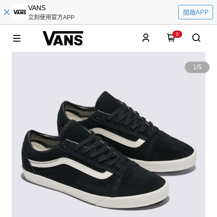
VANS
開啟APP
立刻使用官方APP
0
1
/
5