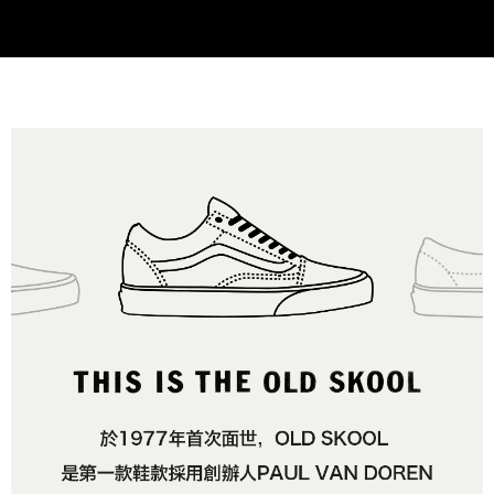
2.基於同意付款使用「大哥付你分期」之契約關係目的，商店將以您的個人
付款後萊爾富取貨
※ 交易是否成功請以「AFTEE先享後付 」之結帳頁面顯示為準，若有關於
資料（包含姓名、電話或地址）提供予台灣大哥大進項蒐集、處理及利用，
是否繳費成功／繳費後需取消欲退款等相關疑問，請聯繫「AFTEE先享後付
免運費
由本公司與您本人進行分期帳單所需資料之確認、核對及更正。
客戶支援中心」
https://netprotections.freshdesk.com/support/home
3.完整用戶服務條款，請詳閱以下連結：
https://oppay.tw/userRule
7-11取貨付款
【注意事項】
１．透過由恩沛科技股份有限公司提供之「AFTEE先享後付」服務完成之交
免運費
易，需依本服務之必要範圍內提供個人資料，並將交易相關給付款項請求債
權轉讓予恩沛科技股份有限公司。
付款後7-11取貨
２．關於個人資料處理事宜，請瀏覽以下網址：
免運費
https://aftee.tw/terms/#terms3
３．未成年的使用者請事先徵得法定代理人或監護人之同意方可使用
宅配
「AFTEE先享後付」，若未經同意申辦者引起之損失，本公司不負相關責
任。
免運費
４．使用「AFTEE先享後付」時，將依據個別帳號之用戶狀況，依本公司即
時審查核予不同之上限額度；若仍有額度不足之情形，本公司將視審查結果
請求用戶進行身份認證。
５．嚴禁一人註冊多個帳號或使用他人資訊註冊。若發現惡意使用之情形，
恩沛科技股份有限公司將有權停止該用戶之使用額度並採取法律行動。