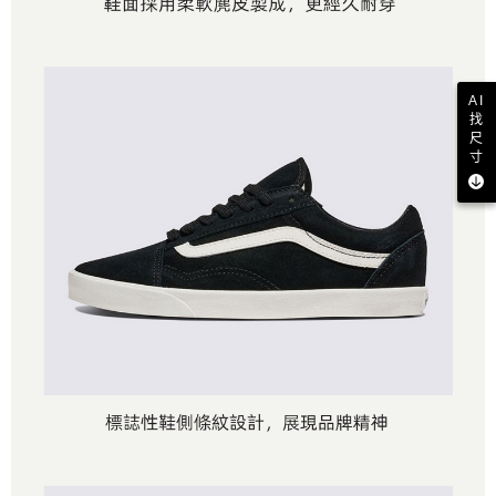
AI
找
尺
寸