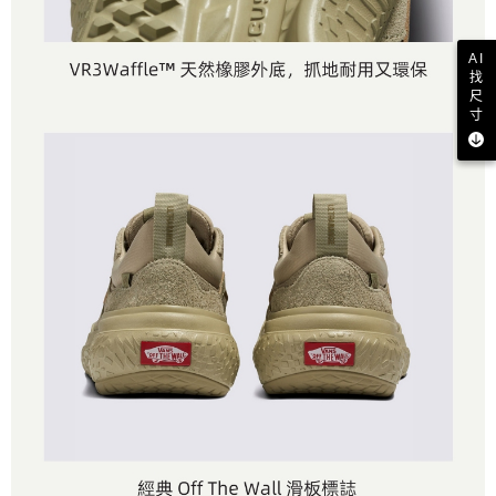
AI
找
尺
寸