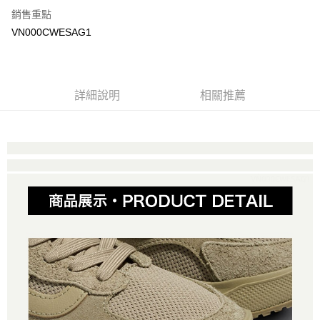
銷售重點
大哥付你分期
VN000CWESAG1
相關說明
【大哥付你分期使用說明】
AFTEE先享後付
1.本服務由台灣大哥大提供，台灣大哥大用戶可立即使用無須另外申請。
2.付款方式選擇「大哥付你分期」，訂單成立後會自動跳轉到大哥付的交易
相關說明
詳細說明
相關推薦
流程，驗證手機門號後，選擇欲分期的期數、繳款截止日，確認付款後即完
【關於「AFTEE先享後付」】
成交易。
ATM付款
AFTEE先享後付是「在收到商品之後才付款」的支付方式。 讓您購物簡單
3.實際核准額度、可分期數及費用金額請依後續交易確認頁面所載為準。
便利好安心！
4.訂單成立30分鐘內，如未前往確認交易或遇審核未通過，訂單將自動取
１．簡單：不需註冊會員、不需綁卡、不需儲值。
運送方式
消。如遇「轉專審核」未通過狀況，表示未達大哥付你分期系統評分，恕無
２．便利：只要手機號碼，簡訊認證，即可結帳。
法說明評估內容。
３．安心：先確認商品／服務後，再付款。
全家取貨付款
【繳款方式說明】
1.分期款項不併入電信帳單，「大哥付你分期」於每月結算日後寄送繳費提
免運費
【「AFTEE先享後付」結帳流程】
醒簡訊。
１．於結帳方式選擇「AFTEE先享後付」後，將跳轉至「AFTEE先享後付」
2.透過簡訊連結打開帳單後，可選擇「超商條碼／台灣大直營門市／銀行轉
付款後全家取貨
結帳頁面，進行簡訊認證並確認金額後，即可完成結帳。
帳／街口支付／iPASS MONEY」等通路繳費。
２．訂單成立數日內，您將收到繳費通知簡訊。
免運費
３．收到繳費通知簡訊後14天內，點擊此簡訊中的連結，可透過四大超商／
【注意事項】
ATM／網路銀行／等多元方式進行付款，方視為交易完成。
萊爾富取貨付款
1.本服務係由「台灣大哥大股份有限公司」（以下簡稱本公司）所提供，讓
※ 請注意：結帳手續完成當下不需立刻繳費，但若您需要取消訂單，請聯絡
用戶於交易時，得透過本服務購買商品或服務，並由商店將買賣／分期付款
免運費
購買商品的店家。未經商家同意取消之訂單仍視為有效，需透過AFTEE先享
買賣價金債權讓與本公司後，依約使用本公司帳單繳交帳款。
後付繳納相關費用。
2.基於同意付款使用「大哥付你分期」之契約關係目的，商店將以您的個人
付款後萊爾富取貨
※ 交易是否成功請以「AFTEE先享後付 」之結帳頁面顯示為準，若有關於
資料（包含姓名、電話或地址）提供予台灣大哥大進項蒐集、處理及利用，