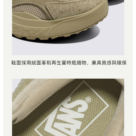
是否繳費成功／繳費後需取消欲退款等相關疑問，請聯繫「AFTEE先享後付
免運費
由本公司與您本人進行分期帳單所需資料之確認、核對及更正。
客戶支援中心」
https://netprotections.freshdesk.com/support/home
3.完整用戶服務條款，請詳閱以下連結：
https://oppay.tw/userRule
7-11取貨付款
【注意事項】
１．透過由恩沛科技股份有限公司提供之「AFTEE先享後付」服務完成之交
免運費
易，需依本服務之必要範圍內提供個人資料，並將交易相關給付款項請求債
權轉讓予恩沛科技股份有限公司。
付款後7-11取貨
２．關於個人資料處理事宜，請瀏覽以下網址：
免運費
https://aftee.tw/terms/#terms3
３．未成年的使用者請事先徵得法定代理人或監護人之同意方可使用
宅配
「AFTEE先享後付」，若未經同意申辦者引起之損失，本公司不負相關責
任。
免運費
４．使用「AFTEE先享後付」時，將依據個別帳號之用戶狀況，依本公司即
時審查核予不同之上限額度；若仍有額度不足之情形，本公司將視審查結果
請求用戶進行身份認證。
５．嚴禁一人註冊多個帳號或使用他人資訊註冊。若發現惡意使用之情形，
恩沛科技股份有限公司將有權停止該用戶之使用額度並採取法律行動。