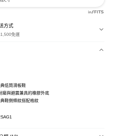
找尺寸
送方式
1,500免運
次付款
付款
 經典低筒滑板鞋
耐磨與避震兼具的橡膠外底
 經典鞋側條紋搭配格紋
2SAG1
y
分期