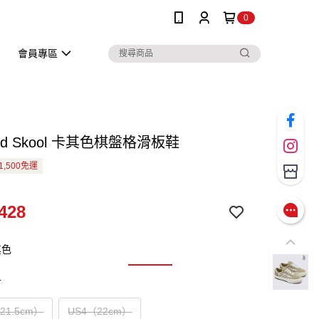
0
會員專區
Old Skool 卡其色棋盤格滑板鞋
1,500免運
428
其色
寸
（21.5cm）
US4（22cm）