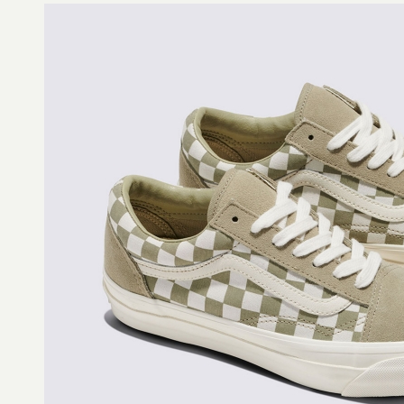
7-11取貨
１．透過由
交易，需
每筆NT$8
求債權轉
２．關於
付款後7-1
https://aft
每筆NT$8
３．未成
「AFTE
宅配
任。
４．使用「
每筆NT$8
即時審查
結果請求
５．嚴禁
形，恩沛
動。