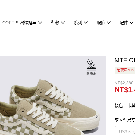
CORTIS 演繹經典
鞋款
系列
服飾
配件
MTE 
超取滿NT$
NT$2,380
NT$1,
顏色：卡
成人鞋尺
US3.5