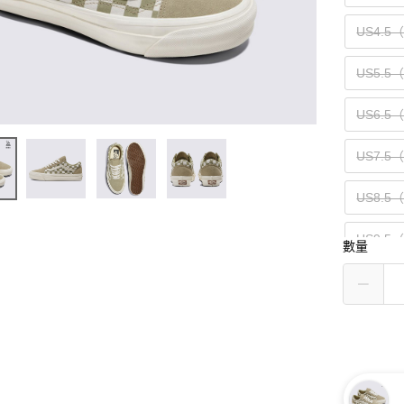
US4.5
US5.5
US6.5
US7.5
US8.5
US9.5
數量
US10.5
US11.5
US13（