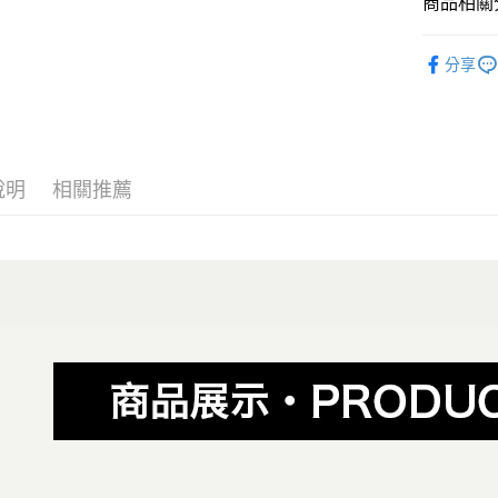
商品相關分
【大哥付
AFTEE先
1.本服務
全商品專
2.付款方
相關說明
分享
流程，驗
男性
當
【關於「A
ATM付款
完成交易
AFTEE
男性
O
3.實際核
便利好安
4.訂單成
１．簡單
男性
經
消。如遇
２．便利
運送方式
無法說明
３．安心
說明
相關推薦
女性
當
【繳款方
全家取貨
1.分期款
【「AFT
女性
O
醒簡訊。
每筆NT$8
１．於結帳
2.透過簡
女性
付」結帳
經
帳／街口支
付款後全
２．訂單
🏁棋盤格
３．收到繳
每筆NT$8
【注意事
／ATM／
主題風格
1.本服務
※ 請注意
萊爾富取
用戶於交
絡購買商品
😎精選活
款買賣價
先享後付
每筆NT$8
2.基於同
※ 交易是
😎精選活
資料（包
是否繳費成
付款後萊
用，由本
付客戶支
主題風格
每筆NT$8
3.完整用
【注意事