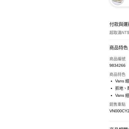
付款與運
超取滿NT$
付款方式
商品特色
信用卡一
商品編號
9834266
超商取貨
商品特色
LINE Pay
Vans
抓地、
Apple Pay
Vans
悠遊付
銷售重點
VN000CY
Google Pa
大哥付你
相關說明