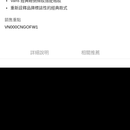
Vans 經典鞋側條紋搭配格紋
悠遊付
重新詮釋品牌標誌性的經典款式
Google Pay
銷售重點
大哥付你分期
VN000CNGOFW1
相關說明
【大哥付你分期使用說明】
AFTEE先享後付
1.本服務由台灣大哥大提供，台灣大哥大用戶可立即使用無須另外申請。
2.付款方式選擇「大哥付你分期」，訂單成立後會自動跳轉到大哥付的交易
相關說明
詳細說明
相關推薦
流程，驗證手機門號後，選擇欲分期的期數、繳款截止日，確認付款後即完
【關於「AFTEE先享後付」】
成交易。
ATM付款
AFTEE先享後付是「在收到商品之後才付款」的支付方式。 讓您購物簡單
3.實際核准額度、可分期數及費用金額請依後續交易確認頁面所載為準。
便利好安心！
4.訂單成立30分鐘內，如未前往確認交易或遇審核未通過，訂單將自動取
１．簡單：不需註冊會員、不需綁卡、不需儲值。
運送方式
消。如遇「轉專審核」未通過狀況，表示未達大哥付你分期系統評分，恕無
２．便利：只要手機號碼，簡訊認證，即可結帳。
法說明評估內容。
３．安心：先確認商品／服務後，再付款。
全家取貨付款
【繳款方式說明】
1.分期款項不併入電信帳單，「大哥付你分期」於每月結算日後寄送繳費提
免運費
【「AFTEE先享後付」結帳流程】
醒簡訊。
１．於結帳方式選擇「AFTEE先享後付」後，將跳轉至「AFTEE先享後付」
2.透過簡訊連結打開帳單後，可選擇「超商條碼／台灣大直營門市／銀行轉
付款後全家取貨
結帳頁面，進行簡訊認證並確認金額後，即可完成結帳。
帳／街口支付／iPASS MONEY」等通路繳費。
２．訂單成立數日內，您將收到繳費通知簡訊。
免運費
３．收到繳費通知簡訊後14天內，點擊此簡訊中的連結，可透過四大超商／
【注意事項】
ATM／網路銀行／等多元方式進行付款，方視為交易完成。
萊爾富取貨付款
1.本服務係由「台灣大哥大股份有限公司」（以下簡稱本公司）所提供，讓
※ 請注意：結帳手續完成當下不需立刻繳費，但若您需要取消訂單，請聯絡
用戶於交易時，得透過本服務購買商品或服務，並由商店將買賣／分期付款
免運費
購買商品的店家。未經商家同意取消之訂單仍視為有效，需透過AFTEE先享