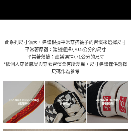
買賣價金債權讓與本公司後，依約使用本公司帳單繳交帳款。
後付繳納相關費用。
2.基於同意付款使用「大哥付你分期」之契約關係目的，商店將以您的個人
付款後萊爾富取貨
※ 交易是否成功請以「AFTEE先享後付 」之結帳頁面顯示為準，若有關於
資料（包含姓名、電話或地址）提供予台灣大哥大進項蒐集、處理及利用，
是否繳費成功／繳費後需取消欲退款等相關疑問，請聯繫「AFTEE先享後付
免運費
由本公司與您本人進行分期帳單所需資料之確認、核對及更正。
客戶支援中心」
https://netprotections.freshdesk.com/support/home
3.完整用戶服務條款，請詳閱以下連結：
https://oppay.tw/userRule
7-11取貨付款
【注意事項】
１．透過由恩沛科技股份有限公司提供之「AFTEE先享後付」服務完成之交
免運費
易，需依本服務之必要範圍內提供個人資料，並將交易相關給付款項請求債
此系列尺寸偏大，建議根據平常穿搭襪子的習慣來選擇尺寸
權轉讓予恩沛科技股份有限公司。
付款後7-11取貨
平常著厚襪：建議選擇小0.5公分的尺寸
２．關於個人資料處理事宜，請瀏覽以下網址：
免運費
平常著薄襪：建議選擇小1公分的尺寸
https://aftee.tw/terms/#terms3
３．未成年的使用者請事先徵得法定代理人或監護人之同意方可使用
*依個人穿著感受與穿著習慣會有所差異，尺寸建議僅供選擇
宅配
「AFTEE先享後付」，若未經同意申辦者引起之損失，本公司不負相關責
尺碼作為參考
任。
免運費
４．使用「AFTEE先享後付」時，將依據個別帳號之用戶狀況，依本公司即
時審查核予不同之上限額度；若仍有額度不足之情形，本公司將視審查結果
請求用戶進行身份認證。
５．嚴禁一人註冊多個帳號或使用他人資訊註冊。若發現惡意使用之情形，
恩沛科技股份有限公司將有權停止該用戶之使用額度並採取法律行動。