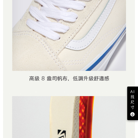
AI
找
尺
寸