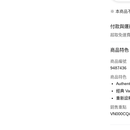
※ 本商品
付款與運
超取免運
付款方式
商品特色
信用卡一
商品編號
9487436
超商取貨
商品特色
LINE Pay
Auth
經典 V
Apple Pay
重新詮
悠遊付
銷售重點
VN000CQ
Google Pa
大哥付你