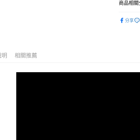
相關說明
商品相關分
【大哥付
AFTEE先
1.本服務
全商品專
2.付款方
相關說明
分享
流程，驗
人氣商品
【關於「A
ATM付款
完成交易
AFTEE
男性
當
3.實際核
便利好安
4.訂單成
１．簡單
男性
A
消。如遇
２．便利
運送方式
無法說明
３．安心
說明
相關推薦
男性
經
【繳款方
全家取貨
1.分期款
【「AFT
女性
當
醒簡訊。
免運費
１．於結帳
2.透過簡
女性
付」結帳
A
帳／街口支
付款後全
２．訂單
女性
經
３．收到繳
免運費
【注意事
／ATM／
春夏新品
1.本服務
※ 請注意
萊爾富取
用戶於交
絡購買商品
😎精選活
款買賣價
先享後付
免運費
2.基於同
※ 交易是
主題風格
資料（包
是否繳費成
付款後萊
用，由本
付客戶支
主題風格
免運費
3.完整用
🏁Prem
【注意事