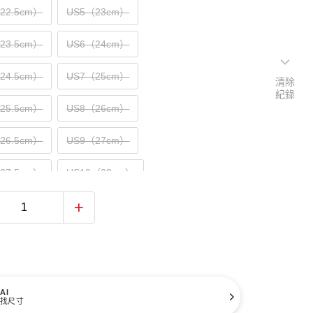
（22.5cm）
US5（23cm）
（23.5cm）
US6（24cm）
（24.5cm）
US7（25cm）
清除
紀錄
（25.5cm）
US8（26cm）
（26.5cm）
US9（27cm）
（27.5cm）
US10（28cm）
（28.5cm）
US11（29cm）
（29.5cm）
US12（30cm）
31cm）
AI
找尺寸