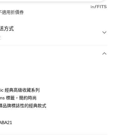
不適用折價券
送方式
費
次付款
付款
entic 經典高級收藏系列
ans 標籤，簡約時尚
釋品牌標誌性的經典款式
ABA21
y
分期