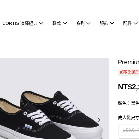
CORTIS 演繹經典
鞋款
系列
服飾
配件
Premiu
超取免運費
NT$2,
顏色：黑
成人鞋尺
US3.5