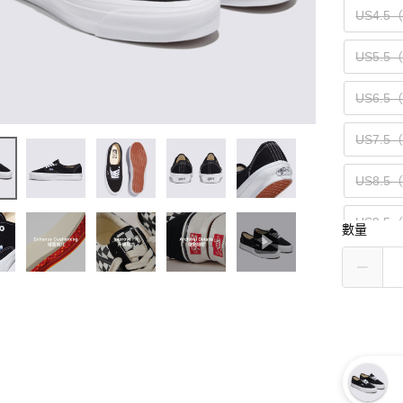
US4.5
US5.5
US6.5
US7.5
US8.5
US9.5
數量
US10.5
US11.5
US13（