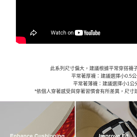
7-11取貨
１．透過由
交易，需
免運費
求債權轉
２．關於
付款後7-1
https://aft
免運費
３．未成
「AFTE
宅配
任。
４．使用「
免運費
即時審查
結果請求
５．嚴禁
此系列尺寸偏大，建議根據平常穿搭襪
形，恩沛
動。
平常著厚襪：建議選擇小0.5
平常著薄襪：建議選擇小1公
*依個人穿著感受與穿著習慣會有所差異，尺寸