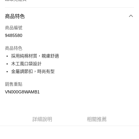
付款方式
商品特色
信用卡一次付款
商品編號
超商取貨付款
9485580
LINE Pay
商品特色
Apple Pay
採用純棉材質，親膚舒適
木工風口袋設計
悠遊付
金屬調節扣，時尚有型
Google Pay
銷售重點
大哥付你分期
VN000G8WAMB1
相關說明
【大哥付你分期使用說明】
AFTEE先享後付
1.本服務由台灣大哥大提供，台灣大哥大用戶可立即使用無須另外申請。
2.付款方式選擇「大哥付你分期」，訂單成立後會自動跳轉到大哥付的交易
相關說明
詳細說明
相關推薦
流程，驗證手機門號後，選擇欲分期的期數、繳款截止日，確認付款後即完
【關於「AFTEE先享後付」】
成交易。
ATM付款
AFTEE先享後付是「在收到商品之後才付款」的支付方式。 讓您購物簡單
3.實際核准額度、可分期數及費用金額請依後續交易確認頁面所載為準。
便利好安心！
4.訂單成立30分鐘內，如未前往確認交易或遇審核未通過，訂單將自動取