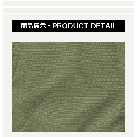
１．簡單：不需註冊會員、不需綁卡、不需儲值。
運送方式
消。如遇「轉專審核」未通過狀況，表示未達大哥付你分期系統評分，恕無
２．便利：只要手機號碼，簡訊認證，即可結帳。
法說明評估內容。
３．安心：先確認商品／服務後，再付款。
全家取貨付款
【繳款方式說明】
1.分期款項不併入電信帳單，「大哥付你分期」於每月結算日後寄送繳費提
免運費
【「AFTEE先享後付」結帳流程】
醒簡訊。
１．於結帳方式選擇「AFTEE先享後付」後，將跳轉至「AFTEE先享後付」
2.透過簡訊連結打開帳單後，可選擇「超商條碼／台灣大直營門市／銀行轉
付款後全家取貨
結帳頁面，進行簡訊認證並確認金額後，即可完成結帳。
帳／街口支付／iPASS MONEY」等通路繳費。
２．訂單成立數日內，您將收到繳費通知簡訊。
免運費
３．收到繳費通知簡訊後14天內，點擊此簡訊中的連結，可透過四大超商／
【注意事項】
ATM／網路銀行／等多元方式進行付款，方視為交易完成。
萊爾富取貨付款
1.本服務係由「台灣大哥大股份有限公司」（以下簡稱本公司）所提供，讓
※ 請注意：結帳手續完成當下不需立刻繳費，但若您需要取消訂單，請聯絡
用戶於交易時，得透過本服務購買商品或服務，並由商店將買賣／分期付款
免運費
購買商品的店家。未經商家同意取消之訂單仍視為有效，需透過AFTEE先享
買賣價金債權讓與本公司後，依約使用本公司帳單繳交帳款。
後付繳納相關費用。
2.基於同意付款使用「大哥付你分期」之契約關係目的，商店將以您的個人
付款後萊爾富取貨
※ 交易是否成功請以「AFTEE先享後付 」之結帳頁面顯示為準，若有關於
資料（包含姓名、電話或地址）提供予台灣大哥大進項蒐集、處理及利用，
是否繳費成功／繳費後需取消欲退款等相關疑問，請聯繫「AFTEE先享後付
免運費
由本公司與您本人進行分期帳單所需資料之確認、核對及更正。
客戶支援中心」
https://netprotections.freshdesk.com/support/home
3.完整用戶服務條款，請詳閱以下連結：
https://oppay.tw/userRule
7-11取貨付款
【注意事項】
１．透過由恩沛科技股份有限公司提供之「AFTEE先享後付」服務完成之交
免運費
易，需依本服務之必要範圍內提供個人資料，並將交易相關給付款項請求債
權轉讓予恩沛科技股份有限公司。
付款後7-11取貨
２．關於個人資料處理事宜，請瀏覽以下網址：
免運費
https://aftee.tw/terms/#terms3
３．未成年的使用者請事先徵得法定代理人或監護人之同意方可使用
宅配
「AFTEE先享後付」，若未經同意申辦者引起之損失，本公司不負相關責