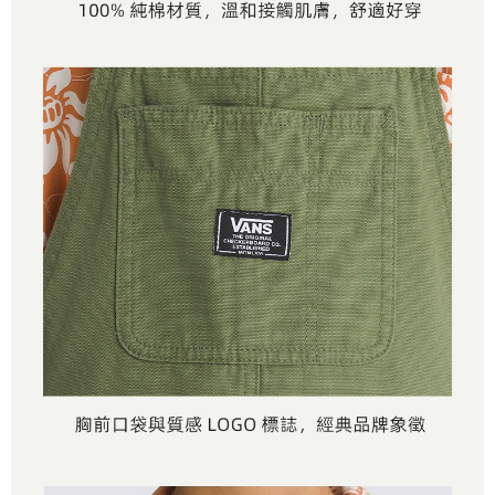
任。
免運費
４．使用「AFTEE先享後付」時，將依據個別帳號之用戶狀況，依本公司即
時審查核予不同之上限額度；若仍有額度不足之情形，本公司將視審查結果
請求用戶進行身份認證。
５．嚴禁一人註冊多個帳號或使用他人資訊註冊。若發現惡意使用之情形，
恩沛科技股份有限公司將有權停止該用戶之使用額度並採取法律行動。