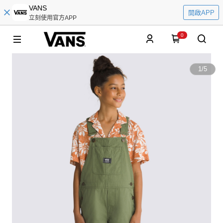
VANS
開啟APP
立刻使用官方APP
0
1
/
5