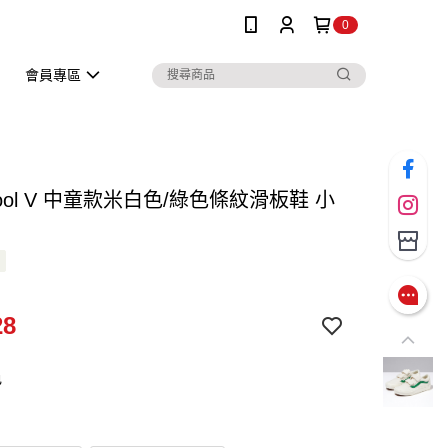
0
會員專區
Skool V 中童款米白色/綠色條紋滑板鞋 小
28
色