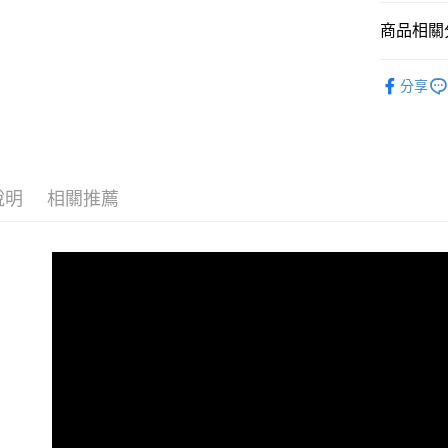
大哥付你
相關說明
商品相關分
【大哥付
AFTEE先
1.本服務
全商品專
2.付款方
相關說明
分享
流程，驗
兒童
中
【關於「A
ATM付款
完成交易
AFTEE
兒童
小童
3.實際核
便利好安
4.訂單成
１．簡單
主題風格
消。如遇
２．便利
運送方式
無法說明
３．安心
說明
相關推薦
😎精選活
【繳款方
全家取貨
1.分期款
【「AFT
😎精選活
醒簡訊。
免運費
１．於結帳
2.透過簡
兒童
付」結帳
兒
帳／街口支
付款後全
２．訂單
３．收到繳
免運費
【注意事
／ATM／
1.本服務
※ 請注意
萊爾富取
用戶於交
絡購買商品
款買賣價
先享後付
免運費
2.基於同
※ 交易是
資料（包
是否繳費成
付款後萊
用，由本
付客戶支
免運費
3.完整用