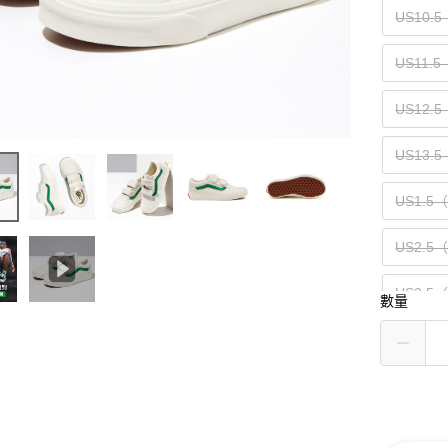
US10.5
US11.
US12.
US13.5
US1.5
US2.5
US3.5
數量
US4.5
US5.5
US6.5