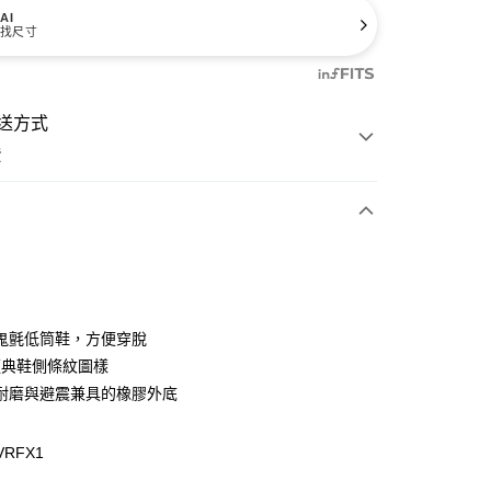
AI
找尺寸
送方式
費
次付款
付款
鬼氈低筒鞋，方便穿脫
 經典鞋側條紋圖樣
耐磨與避震兼具的橡膠外底
VRFX1
y