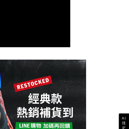
項】
付款
恩沛科技股份有限公司提供之「AFTEE先享後付」服務完成之
依本服務之必要範圍內提供個人資料，並將交易相關給付款項請
讓予恩沛科技股份有限公司。
個人資料處理事宜，請瀏覽以下網址：
1取貨
ee.tw/terms/#terms3
年的使用者請事先徵得法定代理人或監護人之同意方可使用
E先享後付」，若未經同意申辦者引起之損失，本公司不負相關責
AFTEE先享後付」時，將依據個別帳號之用戶狀況，依本公司
核予不同之上限額度；若仍有額度不足之情形，本公司將視審查
用戶進行身份認證。
一人註冊多個帳號或使用他人資訊註冊。若發現惡意使用之情
科技股份有限公司將有權停止該用戶之使用額度並採取法律行
AI
找
尺