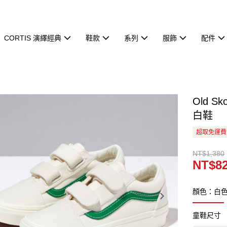
CORTIS 演繹經典
鞋款
系列
服飾
配件
Old 
白鞋
超取免運費
NT$1,380
NT$8
顏色：白
童鞋尺寸