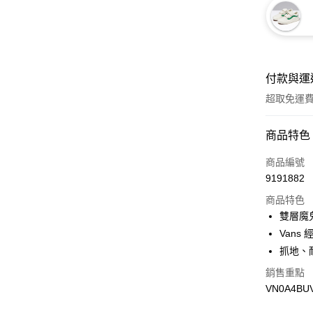
付款與運
超取免運
付款方式
商品特色
信用卡一
商品編號
9191882
超商取貨
商品特色
LINE Pay
雙層魔
Vans
Apple Pay
抓地、
悠遊付
銷售重點
VN0A4BU
Google Pa