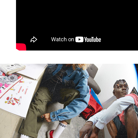
【注意事
7-11取貨
１．透過由
交易，需
免運費
求債權轉
２．關於
付款後7-1
https://aft
免運費
３．未成
「AFTE
宅配
任。
４．使用「
免運費
即時審查
結果請求
５．嚴禁
形，恩沛
動。