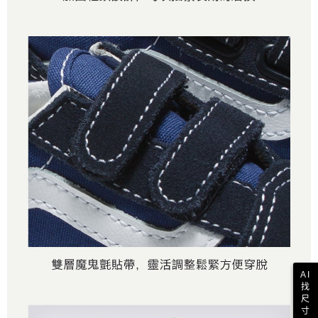
AI
找
尺
寸