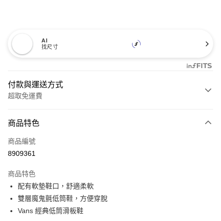
AI
找尺寸
付款與運送方式
超取免運費
付款方式
商品特色
信用卡一次付款
商品編號
超商取貨付款
8909361
LINE Pay
商品特色
Apple Pay
配有軟墊鞋口，舒適柔軟
雙層魔鬼氈低筒鞋，方便穿脫
悠遊付
Vans 經典低筒滑板鞋
Google Pay