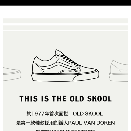
是否繳費成功／繳費後需取消欲退款等相關疑問，請聯繫「AFTEE先享後付
免運費
由本公司與您本人進行分期帳單所需資料之確認、核對及更正。
客戶支援中心」
https://netprotections.freshdesk.com/support/home
3.完整用戶服務條款，請詳閱以下連結：
https://oppay.tw/userRule
7-11取貨付款
【注意事項】
１．透過由恩沛科技股份有限公司提供之「AFTEE先享後付」服務完成之交
免運費
易，需依本服務之必要範圍內提供個人資料，並將交易相關給付款項請求債
權轉讓予恩沛科技股份有限公司。
付款後7-11取貨
２．關於個人資料處理事宜，請瀏覽以下網址：
免運費
https://aftee.tw/terms/#terms3
３．未成年的使用者請事先徵得法定代理人或監護人之同意方可使用
宅配
「AFTEE先享後付」，若未經同意申辦者引起之損失，本公司不負相關責
任。
免運費
４．使用「AFTEE先享後付」時，將依據個別帳號之用戶狀況，依本公司即
時審查核予不同之上限額度；若仍有額度不足之情形，本公司將視審查結果
請求用戶進行身份認證。
５．嚴禁一人註冊多個帳號或使用他人資訊註冊。若發現惡意使用之情形，
恩沛科技股份有限公司將有權停止該用戶之使用額度並採取法律行動。