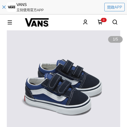
VANS
開啟APP
立刻使用官方APP
0
1
/
5