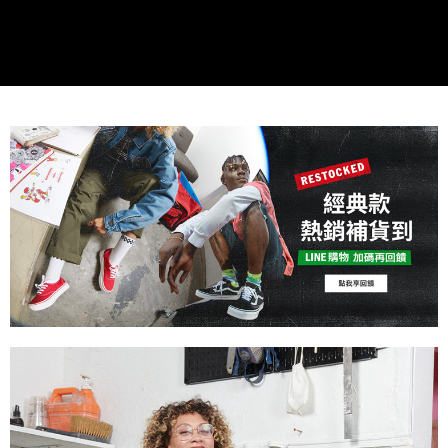
用戶於交易時，得透過本服務購買商品或服務，並由商店將買賣／分期付款
免運費
購買商品的店家。未經商家同意取消之訂單仍視為有效，需透過AFTEE先享
買賣價金債權讓與本公司後，依約使用本公司帳單繳交帳款。
後付繳納相關費用。
2.基於同意付款使用「大哥付你分期」之契約關係目的，商店將以您的個人
付款後萊爾富取貨
※ 交易是否成功請以「AFTEE先享後付 」之結帳頁面顯示為準，若有關於
資料（包含姓名、電話或地址）提供予台灣大哥大進項蒐集、處理及利用，
是否繳費成功／繳費後需取消欲退款等相關疑問，請聯繫「AFTEE先享後付
免運費
由本公司與您本人進行分期帳單所需資料之確認、核對及更正。
客戶支援中心」
https://netprotections.freshdesk.com/support/home
3.完整用戶服務條款，請詳閱以下連結：
https://oppay.tw/userRule
7-11取貨付款
【注意事項】
１．透過由恩沛科技股份有限公司提供之「AFTEE先享後付」服務完成之交
免運費
易，需依本服務之必要範圍內提供個人資料，並將交易相關給付款項請求債
權轉讓予恩沛科技股份有限公司。
付款後7-11取貨
２．關於個人資料處理事宜，請瀏覽以下網址：
免運費
https://aftee.tw/terms/#terms3
３．未成年的使用者請事先徵得法定代理人或監護人之同意方可使用
宅配
「AFTEE先享後付」，若未經同意申辦者引起之損失，本公司不負相關責
任。
免運費
４．使用「AFTEE先享後付」時，將依據個別帳號之用戶狀況，依本公司即
時審查核予不同之上限額度；若仍有額度不足之情形，本公司將視審查結果
請求用戶進行身份認證。
５．嚴禁一人註冊多個帳號或使用他人資訊註冊。若發現惡意使用之情形，
恩沛科技股份有限公司將有權停止該用戶之使用額度並採取法律行動。