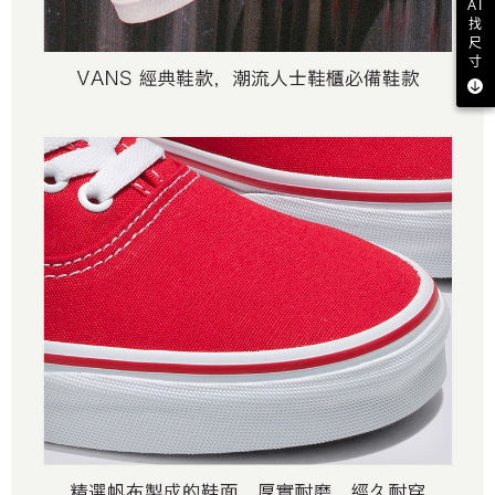
AI
找
尺
寸