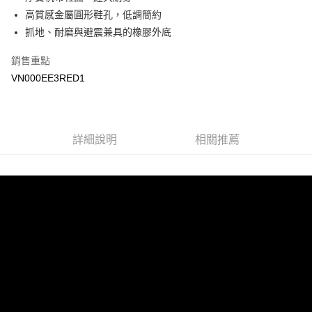
高質感金屬圓形鞋孔，低調簡約
悠遊付
抓地、耐磨與避震兼具的橡膠外底
Google Pay
銷售重點
大哥付你分期
VN000EE3RED1
相關說明
【大哥付你分期使用說明】
AFTEE先享後付
1.本服務由台灣大哥大提供，台灣大哥大用戶可立即使用無須另外申請。
2.付款方式選擇「大哥付你分期」，訂單成立後會自動跳轉到大哥付的交易
相關說明
詳細說明
相關推薦
流程，驗證手機門號後，選擇欲分期的期數、繳款截止日，確認付款後即完
【關於「AFTEE先享後付」】
成交易。
ATM付款
AFTEE先享後付是「在收到商品之後才付款」的支付方式。 讓您購物簡單
3.實際核准額度、可分期數及費用金額請依後續交易確認頁面所載為準。
便利好安心！
4.訂單成立30分鐘內，如未前往確認交易或遇審核未通過，訂單將自動取
１．簡單：不需註冊會員、不需綁卡、不需儲值。
運送方式
消。如遇「轉專審核」未通過狀況，表示未達大哥付你分期系統評分，恕無
２．便利：只要手機號碼，簡訊認證，即可結帳。
法說明評估內容。
３．安心：先確認商品／服務後，再付款。
全家取貨付款
【繳款方式說明】
1.分期款項不併入電信帳單，「大哥付你分期」於每月結算日後寄送繳費提
免運費
【「AFTEE先享後付」結帳流程】
醒簡訊。
１．於結帳方式選擇「AFTEE先享後付」後，將跳轉至「AFTEE先享後付」
2.透過簡訊連結打開帳單後，可選擇「超商條碼／台灣大直營門市／銀行轉
付款後全家取貨
結帳頁面，進行簡訊認證並確認金額後，即可完成結帳。
帳／街口支付／iPASS MONEY」等通路繳費。
２．訂單成立數日內，您將收到繳費通知簡訊。
免運費
３．收到繳費通知簡訊後14天內，點擊此簡訊中的連結，可透過四大超商／
【注意事項】
ATM／網路銀行／等多元方式進行付款，方視為交易完成。
萊爾富取貨付款
1.本服務係由「台灣大哥大股份有限公司」（以下簡稱本公司）所提供，讓
※ 請注意：結帳手續完成當下不需立刻繳費，但若您需要取消訂單，請聯絡