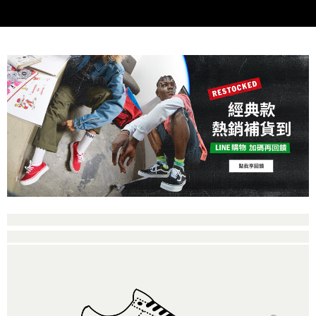
付款後萊爾富取貨
※ 交易是否成功請以「AFTEE先享後付 」之結帳頁面顯示為準，若有關於
資料（包含姓名、電話或地址）提供予台灣大哥大進項蒐集、處理及利用，
是否繳費成功／繳費後需取消欲退款等相關疑問，請聯繫「AFTEE先享後付
免運費
由本公司與您本人進行分期帳單所需資料之確認、核對及更正。
客戶支援中心」
https://netprotections.freshdesk.com/support/home
3.完整用戶服務條款，請詳閱以下連結：
https://oppay.tw/userRule
7-11取貨付款
【注意事項】
１．透過由恩沛科技股份有限公司提供之「AFTEE先享後付」服務完成之交
免運費
易，需依本服務之必要範圍內提供個人資料，並將交易相關給付款項請求債
權轉讓予恩沛科技股份有限公司。
付款後7-11取貨
２．關於個人資料處理事宜，請瀏覽以下網址：
免運費
https://aftee.tw/terms/#terms3
３．未成年的使用者請事先徵得法定代理人或監護人之同意方可使用
宅配
「AFTEE先享後付」，若未經同意申辦者引起之損失，本公司不負相關責
任。
免運費
４．使用「AFTEE先享後付」時，將依據個別帳號之用戶狀況，依本公司即
時審查核予不同之上限額度；若仍有額度不足之情形，本公司將視審查結果
請求用戶進行身份認證。
５．嚴禁一人註冊多個帳號或使用他人資訊註冊。若發現惡意使用之情形，
恩沛科技股份有限公司將有權停止該用戶之使用額度並採取法律行動。