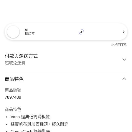
AI
找尺寸
付款與運送方式
超取免運費
付款方式
商品特色
信用卡一次付款
商品編號
超商取貨付款
7897489
LINE Pay
商品特色
Apple Pay
Vans 經典低筒滑板鞋
結實帆布與加固鞋頭，經久耐穿
悠遊付
ComfyCush 舒適鞋底