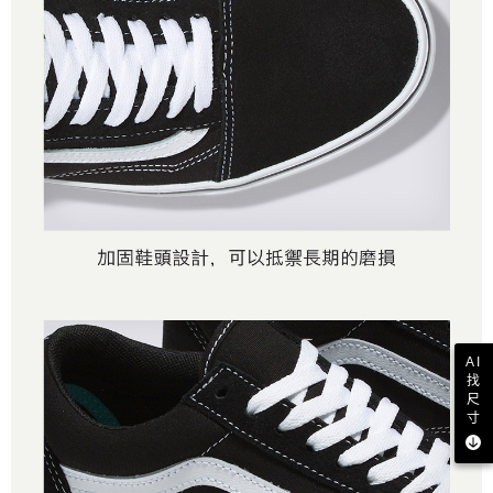
AI
找
尺
寸