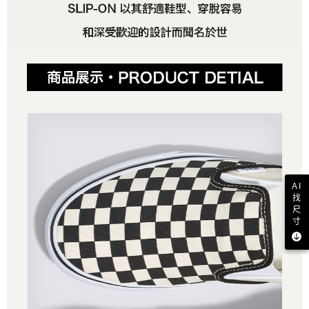
AI
找
尺
寸