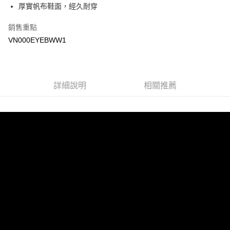
厚實帆布鞋面，經久耐穿
Google Pay
銷售重點
大哥付你分期
VN000EYEBWW1
相關說明
【大哥付你分期使用說明】
AFTEE先享後付
1.本服務由台灣大哥大提供，台灣大哥大用戶可立即使用無須另外申請。
2.付款方式選擇「大哥付你分期」，訂單成立後會自動跳轉到大哥付的交易
相關說明
詳細說明
相關推薦
流程，驗證手機門號後，選擇欲分期的期數、繳款截止日，確認付款後即完
【關於「AFTEE先享後付」】
成交易。
ATM付款
AFTEE先享後付是「在收到商品之後才付款」的支付方式。 讓您購物簡單
3.實際核准額度、可分期數及費用金額請依後續交易確認頁面所載為準。
便利好安心！
4.訂單成立30分鐘內，如未前往確認交易或遇審核未通過，訂單將自動取
１．簡單：不需註冊會員、不需綁卡、不需儲值。
運送方式
消。如遇「轉專審核」未通過狀況，表示未達大哥付你分期系統評分，恕無
２．便利：只要手機號碼，簡訊認證，即可結帳。
法說明評估內容。
３．安心：先確認商品／服務後，再付款。
全家取貨付款
【繳款方式說明】
1.分期款項不併入電信帳單，「大哥付你分期」於每月結算日後寄送繳費提
免運費
【「AFTEE先享後付」結帳流程】
醒簡訊。
１．於結帳方式選擇「AFTEE先享後付」後，將跳轉至「AFTEE先享後付」
2.透過簡訊連結打開帳單後，可選擇「超商條碼／台灣大直營門市／銀行轉
付款後全家取貨
結帳頁面，進行簡訊認證並確認金額後，即可完成結帳。
帳／街口支付／iPASS MONEY」等通路繳費。
２．訂單成立數日內，您將收到繳費通知簡訊。
免運費
３．收到繳費通知簡訊後14天內，點擊此簡訊中的連結，可透過四大超商／
【注意事項】
ATM／網路銀行／等多元方式進行付款，方視為交易完成。
萊爾富取貨付款
1.本服務係由「台灣大哥大股份有限公司」（以下簡稱本公司）所提供，讓
※ 請注意：結帳手續完成當下不需立刻繳費，但若您需要取消訂單，請聯絡
用戶於交易時，得透過本服務購買商品或服務，並由商店將買賣／分期付款
免運費
購買商品的店家。未經商家同意取消之訂單仍視為有效，需透過AFTEE先享
買賣價金債權讓與本公司後，依約使用本公司帳單繳交帳款。
後付繳納相關費用。