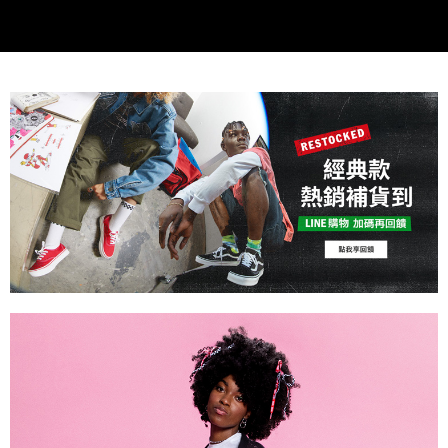
2.基於同意付款使用「大哥付你分期」之契約關係目的，商店將以您的個人
付款後萊爾富取貨
※ 交易是否成功請以「AFTEE先享後付 」之結帳頁面顯示為準，若有關於
資料（包含姓名、電話或地址）提供予台灣大哥大進項蒐集、處理及利用，
是否繳費成功／繳費後需取消欲退款等相關疑問，請聯繫「AFTEE先享後付
免運費
由本公司與您本人進行分期帳單所需資料之確認、核對及更正。
客戶支援中心」
https://netprotections.freshdesk.com/support/home
3.完整用戶服務條款，請詳閱以下連結：
https://oppay.tw/userRule
7-11取貨付款
【注意事項】
１．透過由恩沛科技股份有限公司提供之「AFTEE先享後付」服務完成之交
免運費
易，需依本服務之必要範圍內提供個人資料，並將交易相關給付款項請求債
權轉讓予恩沛科技股份有限公司。
付款後7-11取貨
２．關於個人資料處理事宜，請瀏覽以下網址：
免運費
https://aftee.tw/terms/#terms3
３．未成年的使用者請事先徵得法定代理人或監護人之同意方可使用
宅配
「AFTEE先享後付」，若未經同意申辦者引起之損失，本公司不負相關責
任。
免運費
４．使用「AFTEE先享後付」時，將依據個別帳號之用戶狀況，依本公司即
時審查核予不同之上限額度；若仍有額度不足之情形，本公司將視審查結果
請求用戶進行身份認證。
５．嚴禁一人註冊多個帳號或使用他人資訊註冊。若發現惡意使用之情形，
恩沛科技股份有限公司將有權停止該用戶之使用額度並採取法律行動。