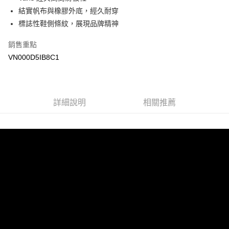
結實帆布與橡膠外底，經久耐穿
悠遊付
標誌性鞋側條紋，展現品牌精神
Google Pay
銷售重點
大哥付你分期
VN000D5IB8C1
相關說明
【大哥付你分期使用說明】
AFTEE先享後付
1.本服務由台灣大哥大提供，台灣大哥大用戶可立即使用無須另外申請。
2.付款方式選擇「大哥付你分期」，訂單成立後會自動跳轉到大哥付的交易
相關說明
詳細說明
相關推薦
流程，驗證手機門號後，選擇欲分期的期數、繳款截止日，確認付款後即完
【關於「AFTEE先享後付」】
成交易。
ATM付款
AFTEE先享後付是「在收到商品之後才付款」的支付方式。 讓您購物簡單
3.實際核准額度、可分期數及費用金額請依後續交易確認頁面所載為準。
便利好安心！
4.訂單成立30分鐘內，如未前往確認交易或遇審核未通過，訂單將自動取
１．簡單：不需註冊會員、不需綁卡、不需儲值。
運送方式
消。如遇「轉專審核」未通過狀況，表示未達大哥付你分期系統評分，恕無
２．便利：只要手機號碼，簡訊認證，即可結帳。
法說明評估內容。
３．安心：先確認商品／服務後，再付款。
全家取貨付款
【繳款方式說明】
1.分期款項不併入電信帳單，「大哥付你分期」於每月結算日後寄送繳費提
免運費
【「AFTEE先享後付」結帳流程】
醒簡訊。
１．於結帳方式選擇「AFTEE先享後付」後，將跳轉至「AFTEE先享後付」
2.透過簡訊連結打開帳單後，可選擇「超商條碼／台灣大直營門市／銀行轉
付款後全家取貨
結帳頁面，進行簡訊認證並確認金額後，即可完成結帳。
帳／街口支付／iPASS MONEY」等通路繳費。
２．訂單成立數日內，您將收到繳費通知簡訊。
免運費
３．收到繳費通知簡訊後14天內，點擊此簡訊中的連結，可透過四大超商／
【注意事項】
ATM／網路銀行／等多元方式進行付款，方視為交易完成。
萊爾富取貨付款
1.本服務係由「台灣大哥大股份有限公司」（以下簡稱本公司）所提供，讓
※ 請注意：結帳手續完成當下不需立刻繳費，但若您需要取消訂單，請聯絡