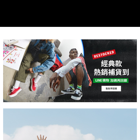
用戶於交易時，得透過本服務購買商品或服務，並由商店將買賣／分期付款
免運費
購買商品的店家。未經商家同意取消之訂單仍視為有效，需透過AFTEE先享
買賣價金債權讓與本公司後，依約使用本公司帳單繳交帳款。
後付繳納相關費用。
2.基於同意付款使用「大哥付你分期」之契約關係目的，商店將以您的個人
付款後萊爾富取貨
※ 交易是否成功請以「AFTEE先享後付 」之結帳頁面顯示為準，若有關於
資料（包含姓名、電話或地址）提供予台灣大哥大進項蒐集、處理及利用，
是否繳費成功／繳費後需取消欲退款等相關疑問，請聯繫「AFTEE先享後付
免運費
由本公司與您本人進行分期帳單所需資料之確認、核對及更正。
客戶支援中心」
https://netprotections.freshdesk.com/support/home
3.完整用戶服務條款，請詳閱以下連結：
https://oppay.tw/userRule
7-11取貨付款
【注意事項】
１．透過由恩沛科技股份有限公司提供之「AFTEE先享後付」服務完成之交
免運費
易，需依本服務之必要範圍內提供個人資料，並將交易相關給付款項請求債
權轉讓予恩沛科技股份有限公司。
付款後7-11取貨
２．關於個人資料處理事宜，請瀏覽以下網址：
免運費
https://aftee.tw/terms/#terms3
３．未成年的使用者請事先徵得法定代理人或監護人之同意方可使用
宅配
「AFTEE先享後付」，若未經同意申辦者引起之損失，本公司不負相關責
任。
免運費
４．使用「AFTEE先享後付」時，將依據個別帳號之用戶狀況，依本公司即
時審查核予不同之上限額度；若仍有額度不足之情形，本公司將視審查結果
請求用戶進行身份認證。
５．嚴禁一人註冊多個帳號或使用他人資訊註冊。若發現惡意使用之情形，
恩沛科技股份有限公司將有權停止該用戶之使用額度並採取法律行動。