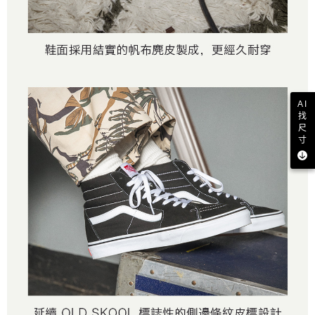
AI
找
尺
寸